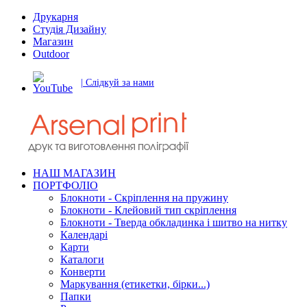
Друкарня
Студія Дизайну
Магазин
Outdoor
| Слідкуй за нами
НАШ МАГАЗИН
ПОРТФОЛІО
Блокноти - Скріплення на пружину
Блокноти - Клейовий тип скріплення
Блокноти - Тверда обкладинка і шитво на нитку
Календарі
Карти
Каталоги
Конверти
Маркування (етикетки, бірки...)
Папки