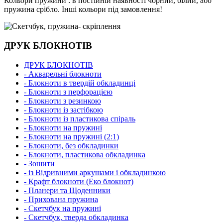
Кольори пружини : в постійній наявності чорний, білий, або
пружина срібло. Інші кольори під замовлення!
ДРУК БЛОКНОТІВ
ДРУК БЛОКНОТІВ
- Акварельні блокноти
- Блокноти в твердій обкладинці
- Блокноти з перфорацією
- Блокноти з резинкою
- Блокноти із застібкою
- Блокноти із пластикова спіраль
- Блокноти на пружині
- Блокноти на пружині (2:1)
- Блокноти, без обкладинки
- Блокноти, пластикова обкладинка
- Зошити
- із Відривними аркушами і обкладинкою
- Крафт блокноти (Еко блокнот)
- Планери та Щоденники
- Прихована пружина
- Скетчбук на пружині
- Скетчбук, тверда обкладинка