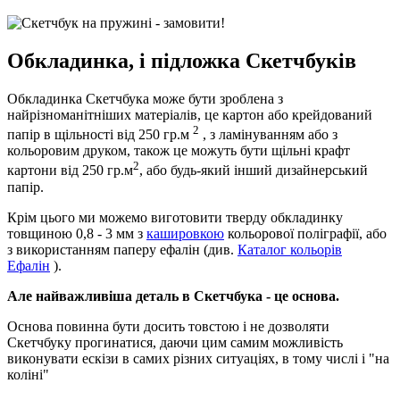
Обкладинка, і підложка Скетчбуків
Обкладинка Скетчбука може бути зроблена з
найрізноманітніших матеріалів, це картон або крейдований
2
папір в щільності від 250 гр.м
, з ламінуванням або з
кольоровим друком, також це можуть бути щільні крафт
2
картони від 250 гр.м
, або будь-який інший дизайнерський
папір.
Крім цього ми можемо виготовити тверду обкладинку
товщиною 0,8 - 3 мм з
кашировкою
кольорової поліграфії, або
з використанням паперу ефалін (див.
Каталог кольорів
Ефалін
).
Але найважливіша деталь в Скетчбука - це основа.
Основа повинна бути досить товстою і не дозволяти
Скетчбуку прогинатися, даючи цим самим можливість
виконувати ескізи в самих різних ситуаціях, в тому числі і "на
коліні"