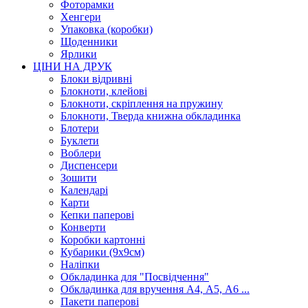
Фоторамки
Хенгери
Упаковка (коробки)
Щоденники
Ярлики
ЦІНИ НА ДРУК
Блоки відривні
Блокноти, клейові
Блокноти, скріплення на пружину
Блокноти, Тверда книжна обкладинка
Блотери
Буклети
Воблери
Диспенсери
Зошити
Календарі
Карти
Кепки паперові
Конверти
Коробки картонні
Кубарики (9х9см)
Наліпки
Обкладинка для "Посвідчення"
Обкладинка для вручення А4, А5, А6 ...
Пакети паперові