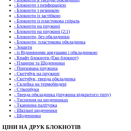
- Блокноти з перфорацією
- Блокноти з резинкою
- Блокноти із застібкою
- Блокноти із пластикова спіраль
- Блокноти на пружині
- Блокноти на пружині (2:1)
- Блокноти, без обкладинки
- Блокноти, пластикова обкладинка
- Зошити
- із Відривними аркушами і обкладинкою
- Крафт блокноти (Еко блокнот)
- Планери та Щоденники
- Прихована пружина
- Скетчбук на пружині
- Скетчбук, тверда обкладинка
- Склейка на термобіндері
- Стікербуки
- Тверда обкладинка (пружина відкритого типу)
- Тиснення на щоденниках
- Тканинна палітурка
- Шкільні щоденники
- Щоденники
ЦІНИ НА ДРУК БЛОКНОТІВ