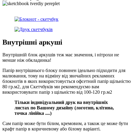
Внутрішні аркуші
Внутрішній блок аркушів теж має значення, і нітрохи не
менше ніж обкладинка!
Папір внутрішнього блоку повинен ідеально підходити для
малювання, тому на відміну від звичайних рекламних
блокнотів в яких використовується офсетний папір щільністю
80 гр.м2, для Скетчбуків ми рекомендуємо вам
використовувати папір з щільністю від 100-120 гр.м2
Тільки індивідуальн
ий
друк на внутрішніх
листах
по
Ваш
ому
дизайну (логотип, клітина,
точка лінійка ....)
Сам папір може бути білим, кремовим, а також це може бути
крафт папір в коричневому або білому варіанті.