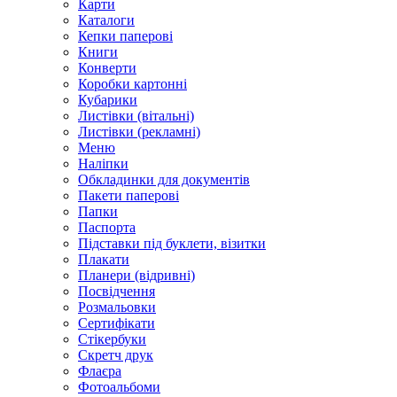
Карти
Каталоги
Кепки паперові
Книги
Конверти
Коробки картонні
Кубарики
Листівки (вітальні)
Листівки (рекламні)
Меню
Наліпки
Обкладинки для документів
Пакети паперові
Папки
Паспорта
Підставки під буклети, візитки
Плакати
Планери (відривні)
Посвідчення
Розмальовки
Сертифікати
Стікербуки
Скретч друк
Флаєра
Фотоальбоми