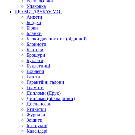
Розмальовки
Упаковка
ЩО МИ ДРУКУЄМО!
Анкети
Бейджі
Бірки
Бланки
Блоки для нотаток (відривні)
Блокноти
Блотери
Брошури
Буклети
Буклетниці
Воблери
Газети
Гарантійні талони
Грамоти
Дипломи (Друк)
Дипломи (обкладинки)
Диспенсери
Етикетки
Журнали
Зошити
Інструкції
Календарі