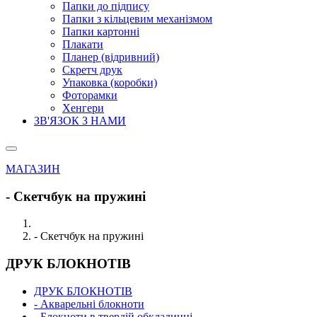
Папки до підпису
Папки з кільцевим механізмом
Папки картонні
Плакати
Планер (відривний)
Скретч друк
Упаковка (коробки)
Фоторамки
Хенгери
ЗВ'ЯЗОК З НАМИ
МАГАЗИН
- Скетчбук на пружині
- Скетчбук на пружині
ДРУК БЛОКНОТІВ
ДРУК БЛОКНОТІВ
- Акварельні блокноти
- Блокноти в твердій обкладинці