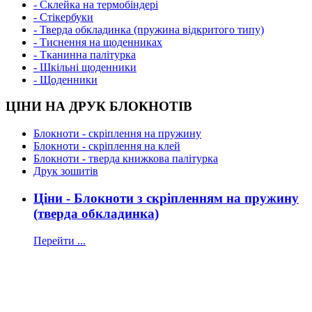
- Склейка на термобіндері
- Стікербуки
- Тверда обкладинка (пружина відкритого типу)
- Тиснення на щоденниках
- Тканинна палітурка
- Шкільні щоденники
- Щоденники
ЦІНИ НА ДРУК БЛОКНОТІВ
Блокноти - скріплення на пружину
Блокноти - скріплення на клей
Блокноти - тверда книжкова палітурка
Друк зошитів
Ціни - Блокноти з скріпленням на пружину
(тверда обкладинка)
Перейти ...