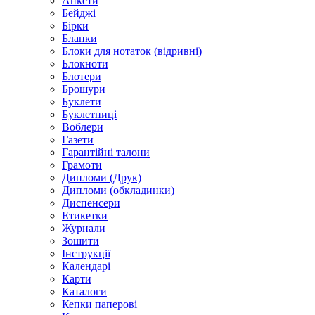
Анкети
Бейджі
Бірки
Бланки
Блоки для нотаток (відривні)
Блокноти
Блотери
Брошури
Буклети
Буклетниці
Воблери
Газети
Гарантійні талони
Грамоти
Дипломи (Друк)
Дипломи (обкладинки)
Диспенсери
Етикетки
Журнали
Зошити
Інструкції
Календарі
Карти
Каталоги
Кепки паперові