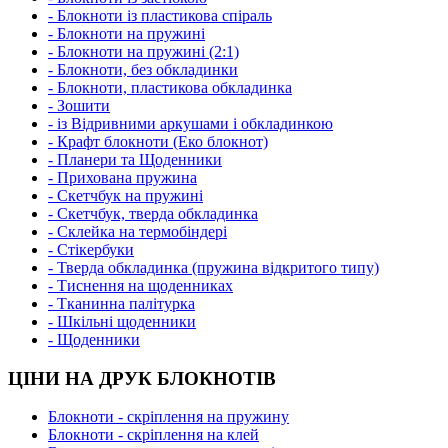
- Блокноти із пластикова спіраль
- Блокноти на пружині
- Блокноти на пружині (2:1)
- Блокноти, без обкладинки
- Блокноти, пластикова обкладинка
- Зошити
- із Відривними аркушами і обкладинкою
- Крафт блокноти (Еко блокнот)
- Планери та Щоденники
- Прихована пружина
- Скетчбук на пружині
- Скетчбук, тверда обкладинка
- Склейка на термобіндері
- Стікербуки
- Тверда обкладинка (пружина відкритого типу)
- Тиснення на щоденниках
- Тканинна палітурка
- Шкільні щоденники
- Щоденники
ЦІНИ НА ДРУК БЛОКНОТІВ
Блокноти - скріплення на пружину
Блокноти - скріплення на клей