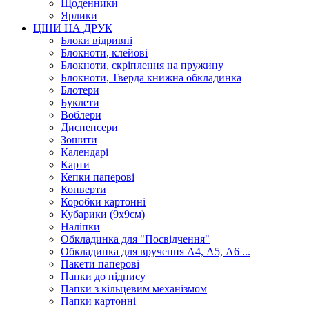
Щоденники
Ярлики
ЦІНИ НА ДРУК
Блоки відривні
Блокноти, клейові
Блокноти, скріплення на пружину
Блокноти, Тверда книжна обкладинка
Блотери
Буклети
Воблери
Диспенсери
Зошити
Календарі
Карти
Кепки паперові
Конверти
Коробки картонні
Кубарики (9х9см)
Наліпки
Обкладинка для "Посвідчення"
Обкладинка для вручення А4, А5, А6 ...
Пакети паперові
Папки до підпису
Папки з кільцевим механізмом
Папки картонні