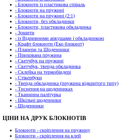
- Блокноти із пластикова спіраль
- Блокноти на пружині
- Блокноти на пружині (2:1)
- Блокноти, без обкладинки
- Блокноти, пластикова обкладинка
- Зошити
- із Відривними аркушами і обкладинкою
- Крафт блокноти (Еко блокнот)
- Планери та Щоденники
- Прихована пружина
- Скетчбук на пружині
- Скетчбук, тверда обкладинка
- Склейка на термобіндері
- Стікербуки
- Тверда обкладинка (пружина відкритого типу)
- Тиснення на щоденниках
- Тканинна палітурка
- Шкільні щоденники
- Щоденники
ЦІНИ НА ДРУК БЛОКНОТІВ
Блокноти - скріплення на пружину
Блокноти - скріплення на клей