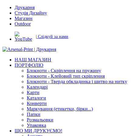
Друкарня
Студія Дизайну
Магазин
Outdoor
| Слідкуй за нами
НАШ МАГАЗИН
ПОРТФОЛІО
Блокноти - Скріплення на пружину
Блокноти - Клейовий тип скріплення
Блокноти - Тверда обкладинка і шитво на нитку
Календарі
Карти
Каталоги
Конверти
Маркування (етикетки, бірки...)
Папки
Розмальовки
Упаковка
ЩО МИ ДРУКУЄМО!