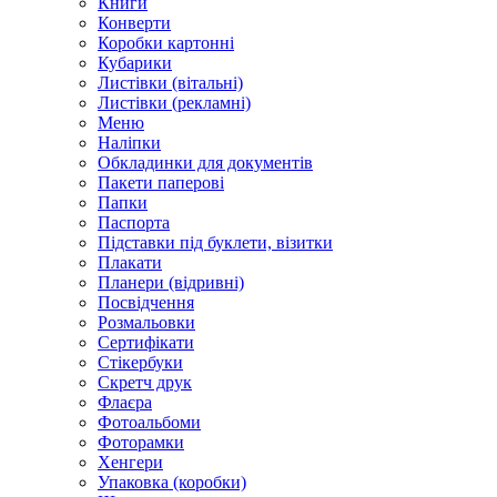
Книги
Конверти
Коробки картонні
Кубарики
Листівки (вітальні)
Листівки (рекламні)
Меню
Наліпки
Обкладинки для документів
Пакети паперові
Папки
Паспорта
Підставки під буклети, візитки
Плакати
Планери (відривні)
Посвідчення
Розмальовки
Сертифікати
Стікербуки
Скретч друк
Флаєра
Фотоальбоми
Фоторамки
Хенгери
Упаковка (коробки)