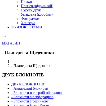
Плакати
Планер (відривний)
Скретч друк
Упаковка (коробки)
Фоторамки
Хенгери
ЗВ'ЯЗОК З НАМИ
МАГАЗИН
- Планери та Щоденники
- Планери та Щоденники
ДРУК БЛОКНОТІВ
ДРУК БЛОКНОТІВ
- Акварельні блокноти
- Блокноти в твердій обкладинці
- Блокноти з перфорацією
- Блокноти з резинкою
- Блокноти із застібкою