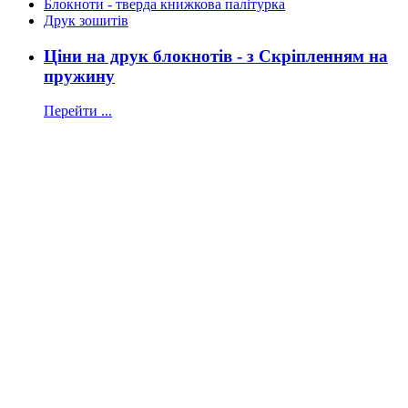
Блокноти - тверда книжкова палітурка
Друк зошитів
Ціни на друк блокнотів - з Скріпленням на
пружину
Перейти ...