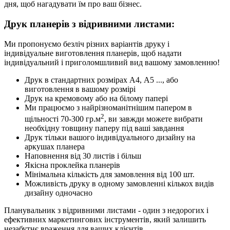
дня, щоб нагадувати їм про ваш бізнес.
Друк планерів з відривними листами:
Ми пропонуємо безліч різних варіантів друку і
індивідуальне виготовлення планерів, щоб надати
індивідуальний і приголомшливий вид вашому замовленню!
Друк в стандартних розмірах А4, А5 ..., або
виготовлення в вашому розмірі
Друк на кремовому або на білому папері
Ми працюємо з найрізноманітнішим папером в
2
щільності 70-300 гр.м
, ви завжди можете вибрати
необхідну товщину паперу під ваші завдання
Друк тільки вашого індивідуального дизайну на
аркушах планера
Наповнення від 30 листів і більш
Якісна проклейка планерів
Мінімальна кількість для замовлення від 100 шт.
Можливість друку в одному замовленні кількох видів
дизайну одночасно
Планувальник з відривними листами - один з недорогих і
ефективних маркетингових інструментів, який залишить
незабутнє враження для ваших клієнтів.