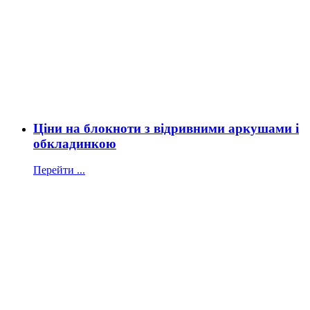
Ціни на блокноти з відривними аркушами і
обкладинкою
Перейти ...