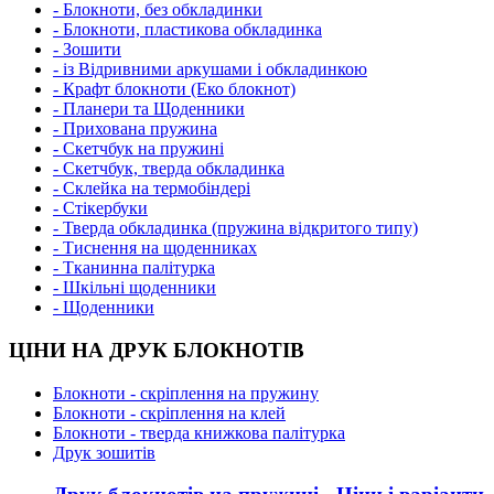
- Блокноти, без обкладинки
- Блокноти, пластикова обкладинка
- Зошити
- із Відривними аркушами і обкладинкою
- Крафт блокноти (Еко блокнот)
- Планери та Щоденники
- Прихована пружина
- Скетчбук на пружині
- Скетчбук, тверда обкладинка
- Склейка на термобіндері
- Стікербуки
- Тверда обкладинка (пружина відкритого типу)
- Тиснення на щоденниках
- Тканинна палітурка
- Шкільні щоденники
- Щоденники
ЦІНИ НА ДРУК БЛОКНОТІВ
Блокноти - скріплення на пружину
Блокноти - скріплення на клей
Блокноти - тверда книжкова палітурка
Друк зошитів