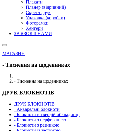
Плакати
Планер (відривний)
Скретч друк
Упаковка (коробки)
Фоторамки
Хенгери
ЗВ'ЯЗОК З НАМИ
МАГАЗИН
- Тиснення на щоденниках
- Тиснення на щоденниках
ДРУК БЛОКНОТІВ
ДРУК БЛОКНОТІВ
- Акварельні блокноти
- Блокноти в твердій обкладинці
- Блокноти з перфорацією
- Блокноти з резинкою
- Блокноти із застібкою