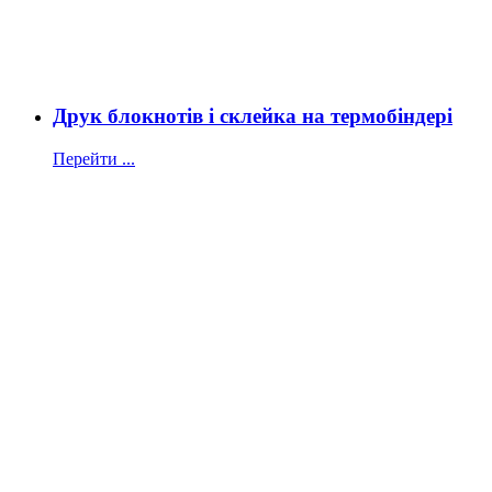
Друк блокнотів і склейка на термобіндері
Перейти ...