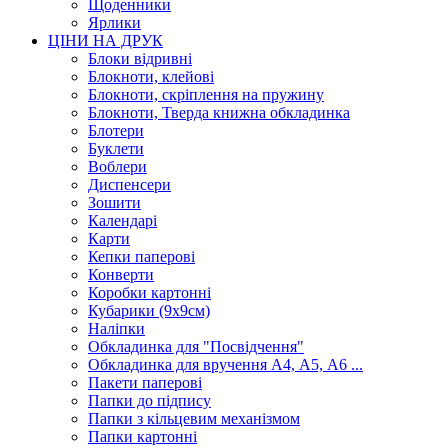
Щоденники
Ярлики
ЦІНИ НА ДРУК
Блоки відривні
Блокноти, клейові
Блокноти, скріплення на пружину
Блокноти, Тверда книжна обкладинка
Блотери
Буклети
Воблери
Диспенсери
Зошити
Календарі
Карти
Кепки паперові
Конверти
Коробки картонні
Кубарики (9х9см)
Наліпки
Обкладинка для "Посвідчення"
Обкладинка для вручення А4, А5, А6 ...
Пакети паперові
Папки до підпису
Папки з кільцевим механізмом
Папки картонні