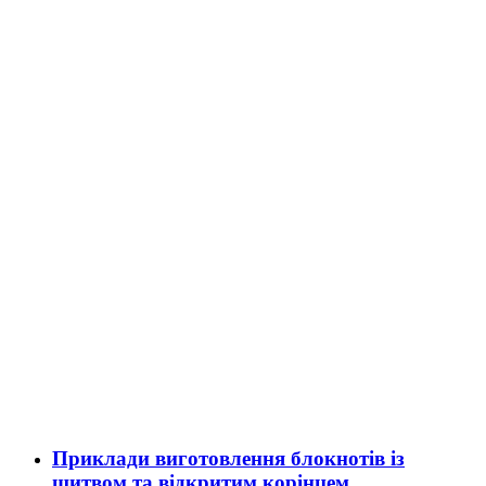
Приклади виготовлення блокнотів із
шитвом та відкритим корінцем