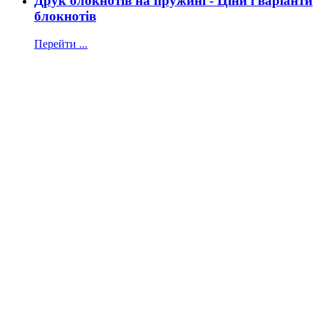
Друк блокнотів на пружині - Ціни і варіанти
блокнотів
Перейти ...