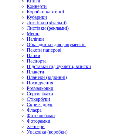
Книги
Конверти
Коробки картонні
Кубарики
Листівки (вітальні)
Листівки (рекламні)
Меню
Наліпки
Обкладинки для документів
Пакети паперові
Папки
Паспорта
Підставки під буклети, візитки
Плакати
Планери (відривні)
Посвідчення
Розмальовки
Сертифікати
Стікербуки
Скретч друк
Флаєра
Фотоальбоми
Фоторамки
Хенгери
Упаковка (коробки)