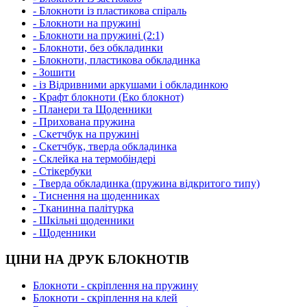
- Блокноти із пластикова спіраль
- Блокноти на пружині
- Блокноти на пружині (2:1)
- Блокноти, без обкладинки
- Блокноти, пластикова обкладинка
- Зошити
- із Відривними аркушами і обкладинкою
- Крафт блокноти (Еко блокнот)
- Планери та Щоденники
- Прихована пружина
- Скетчбук на пружині
- Скетчбук, тверда обкладинка
- Склейка на термобіндері
- Стікербуки
- Тверда обкладинка (пружина відкритого типу)
- Тиснення на щоденниках
- Тканинна палітурка
- Шкільні щоденники
- Щоденники
ЦІНИ НА ДРУК БЛОКНОТІВ
Блокноти - скріплення на пружину
Блокноти - скріплення на клей