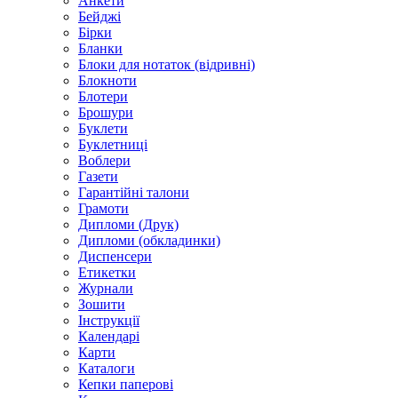
Анкети
Бейджі
Бірки
Бланки
Блоки для нотаток (відривні)
Блокноти
Блотери
Брошури
Буклети
Буклетниці
Воблери
Газети
Гарантійні талони
Грамоти
Дипломи (Друк)
Дипломи (обкладинки)
Диспенсери
Етикетки
Журнали
Зошити
Інструкції
Календарі
Карти
Каталоги
Кепки паперові