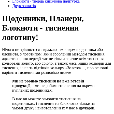
Блокноти - тверда книжкова палітурка
Друк зошитів
Щоденники, Планери,
Блокноти - тиснення
логотипу!
Нічого не зрівняється з вражаючим видом щоденника або
блокнота, з логотипом, який зроблений методом тиснення,
адже тиснення передбачає не тільки звичне всім тиснення
кольорами золото, або срібло, є також маса інших кольорів для
тиснення, і навіть відтінків кольору «Золото» ..., про основні
варіанти тиснення ми розповімо нижче
Ми не робимо тиснення на вже готовій
продукції
, і ми не робимо тиснення на окремо
куплених щоденниках.
В нас ви можете замовити тиснення на
щоденниках, і тиснення на блокнотах тільки за
умови друку і виготовленні їх у нас в друкарні.