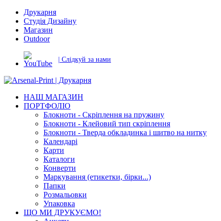
Друкарня
Студія Дизайну
Магазин
Outdoor
| Слідкуй за нами
НАШ МАГАЗИН
ПОРТФОЛІО
Блокноти - Скріплення на пружину
Блокноти - Клейовий тип скріплення
Блокноти - Тверда обкладинка і шитво на нитку
Календарі
Карти
Каталоги
Конверти
Маркування (етикетки, бірки...)
Папки
Розмальовки
Упаковка
ЩО МИ ДРУКУЄМО!