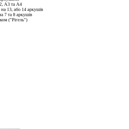
2, А3 та А4
на 13, або 14 аркушів
а 7 та 8 аркушів
ом ("Рігель")