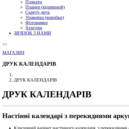
Плакати
Планер (відривний)
Скретч друк
Упаковка (коробки)
Фоторамки
Хенгери
ЗВ'ЯЗОК З НАМИ
МАГАЗИН
ДРУК КАЛЕНДАРІВ
ДРУК КАЛЕНДАРІВ
ДРУК КАЛЕНДАРІВ
Настінні календарі
з перекидними арк
Класичний варіант настінного календаря, з перекидними