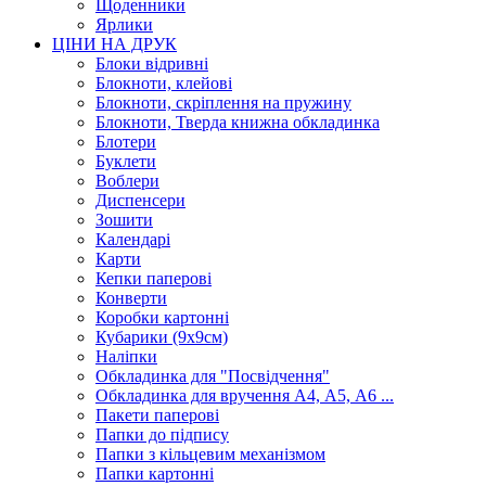
Щоденники
Ярлики
ЦІНИ НА ДРУК
Блоки відривні
Блокноти, клейові
Блокноти, скріплення на пружину
Блокноти, Тверда книжна обкладинка
Блотери
Буклети
Воблери
Диспенсери
Зошити
Календарі
Карти
Кепки паперові
Конверти
Коробки картонні
Кубарики (9х9см)
Наліпки
Обкладинка для "Посвідчення"
Обкладинка для вручення А4, А5, А6 ...
Пакети паперові
Папки до підпису
Папки з кільцевим механізмом
Папки картонні