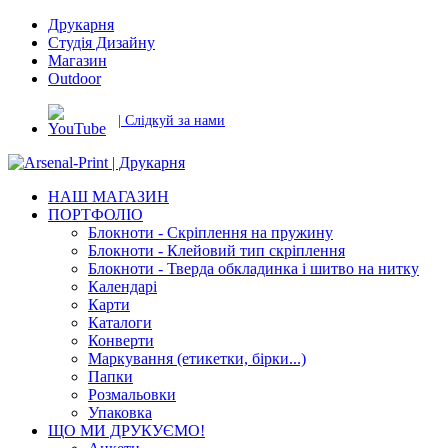
Друкарня
Студія Дизайну
Магазин
Outdoor
| Слідкуй за нами
НАШ МАГАЗИН
ПОРТФОЛІО
Блокноти - Скріплення на пружину
Блокноти - Клейовий тип скріплення
Блокноти - Тверда обкладинка і шитво на нитку
Календарі
Карти
Каталоги
Конверти
Маркування (етикетки, бірки...)
Папки
Розмальовки
Упаковка
ЩО МИ ДРУКУЄМО!