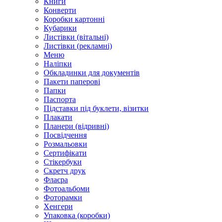
Книги
Конверти
Коробки картонні
Кубарики
Листівки (вітальні)
Листівки (рекламні)
Меню
Наліпки
Обкладинки для документів
Пакети паперові
Папки
Паспорта
Підставки під буклети, візитки
Плакати
Планери (відривні)
Посвідчення
Розмальовки
Сертифікати
Стікербуки
Скретч друк
Флаєра
Фотоальбоми
Фоторамки
Хенгери
Упаковка (коробки)