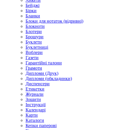
Анкети
Бейджі
Бірки
Бланки
Блоки для нотаток (відривні)
Блокноти
Блотери
Брошури
Буклети
Буклетниці
Воблери
Газети
Гарантійні талони
Грамоти
Дипломи (Друк)
Дипломи (обкладинки)
Диспенсери
Етикетки
Журнали
Зошити
Інструкції
Календарі
Карти
Каталоги
Кепки паперові