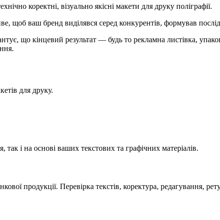
нічно коректні, візуально якісні макети для друку поліграфії.
е, щоб ваш бренд виділявся серед конкурентів, формував послідо
тує, що кінцевий результат — будь то рекламна листівка, упаков
ння.
кетів для друку.
я, так і на основі ваших текстових та графічних матеріалів.
нкової продукції. Перевірка текстів, коректура, редагування, рет