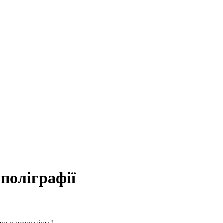
 поліграфії
ю в реальність!