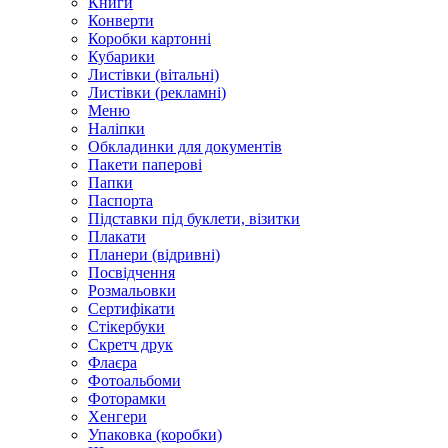
Книги
Конверти
Коробки картонні
Кубарики
Листівки (вітальні)
Листівки (рекламні)
Меню
Наліпки
Обкладинки для документів
Пакети паперові
Папки
Паспорта
Підставки під буклети, візитки
Плакати
Планери (відривні)
Посвідчення
Розмальовки
Сертифікати
Стікербуки
Скретч друк
Флаєра
Фотоальбоми
Фоторамки
Хенгери
Упаковка (коробки)