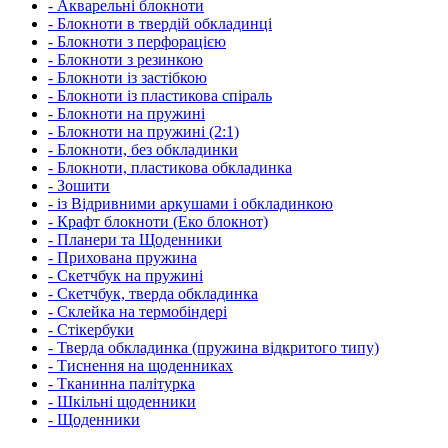
- Акварельні блокноти
- Блокноти в твердій обкладинці
- Блокноти з перфорацією
- Блокноти з резинкою
- Блокноти із застібкою
- Блокноти із пластикова спіраль
- Блокноти на пружині
- Блокноти на пружині (2:1)
- Блокноти, без обкладинки
- Блокноти, пластикова обкладинка
- Зошити
- із Відривними аркушами і обкладинкою
- Крафт блокноти (Еко блокнот)
- Планери та Щоденники
- Прихована пружина
- Скетчбук на пружині
- Скетчбук, тверда обкладинка
- Склейка на термобіндері
- Стікербуки
- Тверда обкладинка (пружина відкритого типу)
- Тиснення на щоденниках
- Тканинна палітурка
- Шкільні щоденники
- Щоденники