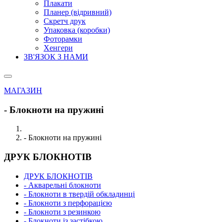
Плакати
Планер (відривний)
Скретч друк
Упаковка (коробки)
Фоторамки
Хенгери
ЗВ'ЯЗОК З НАМИ
МАГАЗИН
- Блокноти на пружині
- Блокноти на пружині
ДРУК БЛОКНОТІВ
ДРУК БЛОКНОТІВ
- Акварельні блокноти
- Блокноти в твердій обкладинці
- Блокноти з перфорацією
- Блокноти з резинкою
- Блокноти із застібкою