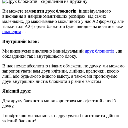
Ви можете
замовити друк блокнотів
індивідуального
виконання в найрізноманітніших розмірах, від самих
маленьких, до максимально можливого у нас А2 формату, але
тільки тоді А2 формат блокнота буде швидше називатися вже
планером
...
Внутрішній блок:
Ми виконуємо виключно індивідуальний
друк блокнотів
, як
обкладинки так і внутрішнього блоку.
В нас немає абсолютно ніяких обмежень по друку, ми можемо
запропонувати вам друк клітини, лінійки, крапочки, косою
лінії, або будь-якого іншого вмісту, а також ми пропонуємо
друк внутрішніх листів блокнота з різним вмістом
Якісний друк:
Для друку блокнотів ми використовуємо офсетний спосіб
друку.
І повірте що ми знаємо як надрукувати і виготовити дійсно
якісний блокнот!