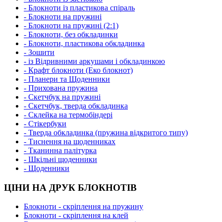
- Блокноти із пластикова спіраль
- Блокноти на пружині
- Блокноти на пружині (2:1)
- Блокноти, без обкладинки
- Блокноти, пластикова обкладинка
- Зошити
- із Відривними аркушами і обкладинкою
- Крафт блокноти (Еко блокнот)
- Планери та Щоденники
- Прихована пружина
- Скетчбук на пружині
- Скетчбук, тверда обкладинка
- Склейка на термобіндері
- Стікербуки
- Тверда обкладинка (пружина відкритого типу)
- Тиснення на щоденниках
- Тканинна палітурка
- Шкільні щоденники
- Щоденники
ЦІНИ НА ДРУК БЛОКНОТІВ
Блокноти - скріплення на пружину
Блокноти - скріплення на клей