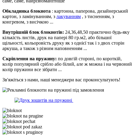
саме, саме, найрізноманітніше
Обкладинка блокнота
: картонна, паперова, дизайнерський
картон, з ламінуванням, з
лакуванням
, з тисненням, з
конгревом, з висічкою ...
Внутрішній блок блокнотів:
24,36,48,50 практично будь-яку
кількість листів, друк на папері 80 гр.м2, або більшої
щільності, кольоровість друку як з однієї так і з двох сторін
аркуша, а також з різним наповненням ...
Скріплення на пружину:
по довгій стороні, по короткій,
колір популярний срібло або білий, але ж можна і на червоний
колір пружини все зібрати ...
Зв'яжіться з нами, наші менеджери вас проконсультують!