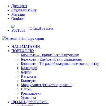
Друкарня
Студія Дизайну
Магазин
Outdoor
| Слідкуй за нами
НАШ МАГАЗИН
ПОРТФОЛІО
Блокноти - Скріплення на пружину
Блокноти - Клейовий тип скріплення
Блокноти - Тверда обкладинка і шитво на нитку
Календарі
Карти
Каталоги
Конверти
Маркування (етикетки, бірки...)
Папки
Розмальовки
Упаковка
ЩО МИ ДРУКУЄМО!