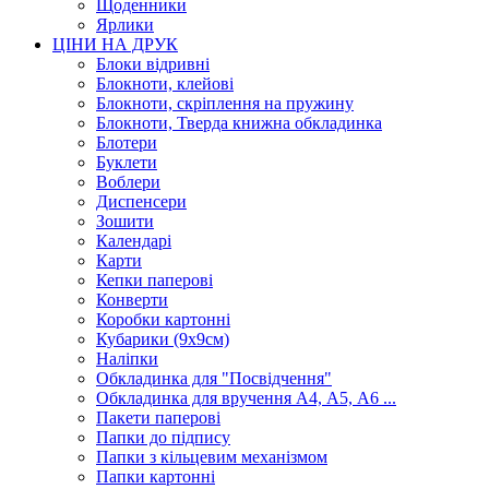
Щоденники
Ярлики
ЦІНИ НА ДРУК
Блоки відривні
Блокноти, клейові
Блокноти, скріплення на пружину
Блокноти, Тверда книжна обкладинка
Блотери
Буклети
Воблери
Диспенсери
Зошити
Календарі
Карти
Кепки паперові
Конверти
Коробки картонні
Кубарики (9х9см)
Наліпки
Обкладинка для "Посвідчення"
Обкладинка для вручення А4, А5, А6 ...
Пакети паперові
Папки до підпису
Папки з кільцевим механізмом
Папки картонні