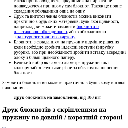
також при необхідності, аркуші можна вирвати не
пошкоджуючи при цьому сам блокнот. Також це повне
складання обкладинки одна на одну.
Друк та виготовлення блокнотів можна виконати
практично з будь-яких матеріалів, будь-якої щільності,
наприклад ви можете замовити
блокноти із
пластиковою обкладинкою
, або з обкладинкою
з
палітурного товстого картону
.
Блокноти з складанням на пружину відмінне рішення
коли необхідно зробити індексні виступи (вирубку
рубрик), або при необхідності зробити вставку всередині
блоку з більш щільного паперу.
Великий вибір як самого діаметра пружини так і
кольору забезпечує саме різне за обсягом наповнення
блокнота
Замовити блокноти ви можете практично в будь-якому вигляді
виконання ...
Друк блокнотів на замовлення, від 100 шт
Друк блокнотів з скріпленням на
пружину по довшій / коротшій стороні