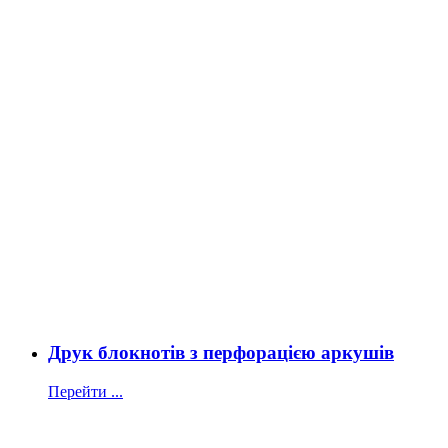
Друк блокнотів з перфорацією аркушів
Перейти ...