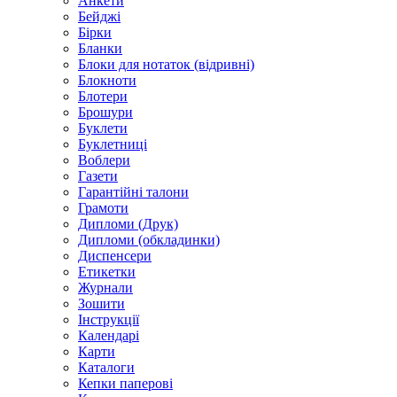
Анкети
Бейджі
Бірки
Бланки
Блоки для нотаток (відривні)
Блокноти
Блотери
Брошури
Буклети
Буклетниці
Воблери
Газети
Гарантійні талони
Грамоти
Дипломи (Друк)
Дипломи (обкладинки)
Диспенсери
Етикетки
Журнали
Зошити
Інструкції
Календарі
Карти
Каталоги
Кепки паперові