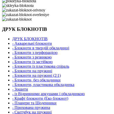
ДРУК БЛОКНОТІВ
ДРУК БЛОКНОТІВ
- Акварельні блокноти
- Блокноти в твердій обкладинці
- Блокноти з перфорацією
- Блокноти з резинкою
- Блокноти із застібкою
- Блокноти із пластикова спіраль
- Блокноти на пружині
- Блокноти на пружині (2:1)
- Блокноти, без обкладинки
- Блокноти, пластикова обкладинка
- Зошити
- із Відривними аркушами і обкладинкою
- Крафт блокноти (Еко блокнот)
- Планери та Щоденники
- Прихована пружина
- Скетчбук на пружині