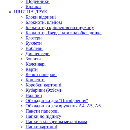
Щоденники
Ярлики
ЦІНИ НА ДРУК
Блоки відривні
Блокноти, клейові
Блокноти, скріплення на пружину
Блокноти, Тверда книжна обкладинка
Блотери
Буклети
Воблери
Диспенсери
Зошити
Календарі
Карти
Кепки паперові
Конверти
Коробки картонні
Кубарики (9х9см)
Наліпки
Обкладинка для "Посвідчення"
Обкладинка для вручення А4, А5, А6 ...
Пакети паперові
Папки до підпису
Папки з кільцевим механізмом
Папки картонні