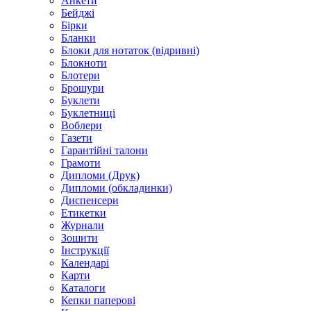
Анкети
Бейджі
Бірки
Бланки
Блоки для нотаток (відривні)
Блокноти
Блотери
Брошури
Буклети
Буклетниці
Воблери
Газети
Гарантійні талони
Грамоти
Дипломи (Друк)
Дипломи (обкладинки)
Диспенсери
Етикетки
Журнали
Зошити
Інструкції
Календарі
Карти
Каталоги
Кепки паперові