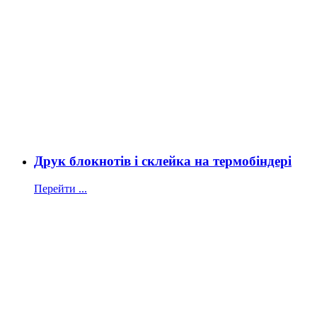
Друк блокнотів і склейка на термобіндері
Перейти ...