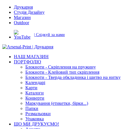
Друкарня
Студія Дизайну
Магазин
Outdoor
| Слідкуй за нами
НАШ МАГАЗИН
ПОРТФОЛІО
Блокноти - Скріплення на пружину
Блокноти - Клейовий тип скріплення
Блокноти - Тверда обкладинка і шитво на нитку
Календарі
Карти
Каталоги
Конверти
Маркування (етикетки, бірки...)
Папки
Розмальовки
Упаковка
ЩО МИ ДРУКУЄМО!