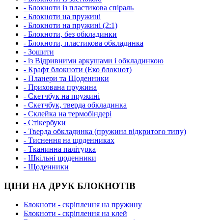
- Блокноти із пластикова спіраль
- Блокноти на пружині
- Блокноти на пружині (2:1)
- Блокноти, без обкладинки
- Блокноти, пластикова обкладинка
- Зошити
- із Відривними аркушами і обкладинкою
- Крафт блокноти (Еко блокнот)
- Планери та Щоденники
- Прихована пружина
- Скетчбук на пружині
- Скетчбук, тверда обкладинка
- Склейка на термобіндері
- Стікербуки
- Тверда обкладинка (пружина відкритого типу)
- Тиснення на щоденниках
- Тканинна палітурка
- Шкільні щоденники
- Щоденники
ЦІНИ НА ДРУК БЛОКНОТІВ
Блокноти - скріплення на пружину
Блокноти - скріплення на клей