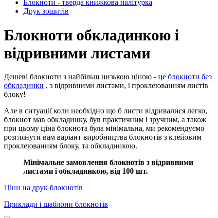
Блокноти - тверда книжкова палітурка
Друк зошитів
Блокноти обкладинкою і
відривними листами
Дешеві блокноти з найбільш низькою ціною - це
блокноти без
обкладинки
, з відривними листами, і проклеюванням листів
блоку!
Але в ситуації коли необхідно що б листи відривалися легко,
блокнот мав обкладинку, був практичним і зручним, а також
при цьому ціна блокнота була мінімальна, ми рекомендуємо
розглянути вам варіант виробництва блокнотів з клейовим
проклеюванням блоку, та обкладинкою.
Мінімальне замовлення блокнотів з відривними
листами і обкладинкою, від 100 шт.
Ціни на друк блокнотів
Приклади і шаблони блокнотів