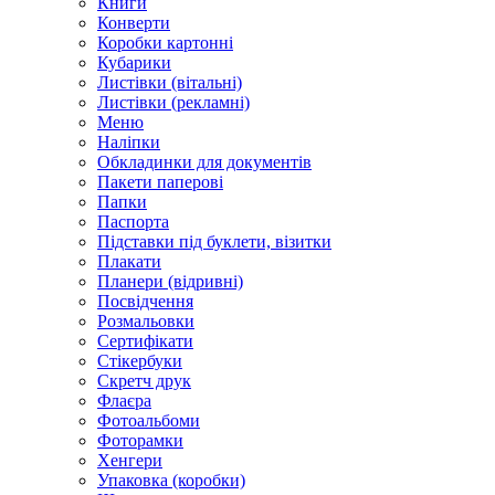
Книги
Конверти
Коробки картонні
Кубарики
Листівки (вітальні)
Листівки (рекламні)
Меню
Наліпки
Обкладинки для документів
Пакети паперові
Папки
Паспорта
Підставки під буклети, візитки
Плакати
Планери (відривні)
Посвідчення
Розмальовки
Сертифікати
Стікербуки
Скретч друк
Флаєра
Фотоальбоми
Фоторамки
Хенгери
Упаковка (коробки)