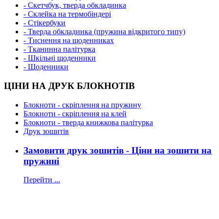
- Скетчбук, тверда обкладинка
- Склейка на термобіндері
- Стікербуки
- Тверда обкладинка (пружина відкритого типу)
- Тиснення на щоденниках
- Тканинна палітурка
- Шкільні щоденники
- Щоденники
ЦІНИ НА ДРУК БЛОКНОТІВ
Блокноти - скріплення на пружину
Блокноти - скріплення на клей
Блокноти - тверда книжкова палітурка
Друк зошитів
Замовити друк зошитів - Ціни на зошити на
пружині
Перейти ...