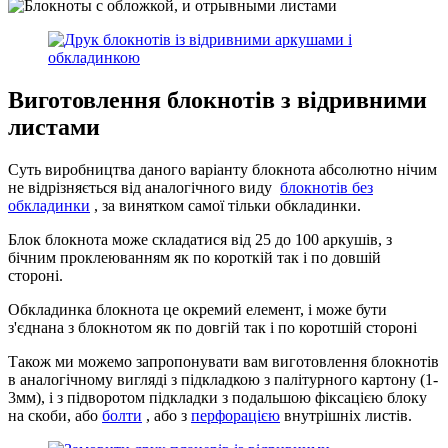
Виготовлення блокнотів з відривними
листами
Суть виробництва даного варіанту блокнота абсолютно нічим
не відрізняється від аналогічного виду
блокнотів без
обкладинки
, за винятком самої тільки обкладинки.
Блок блокнота може складатися від 25 до 100 аркушів, з
бічним проклеюванням як по короткій так і по довшій
стороні.
Обкладинка блокнота це окремий елемент, і може бути
з'єднана з блокнотом як по довгій так і по коротшій стороні
Також ми можемо запропонувати вам виготовлення блокнотів
в аналогічному вигляді з підкладкою з палітурного картону (1-
3мм), і з підворотом підкладки з подальшою фіксацією блоку
на скоби, або
болти
, або з
перфорацією
внутрішніх листів.