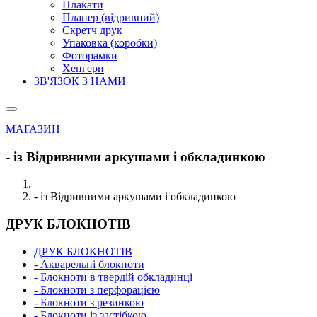
Плакати
Планер (відривний)
Скретч друк
Упаковка (коробки)
Фоторамки
Хенгери
ЗВ'ЯЗОК З НАМИ
МАГАЗИН
- із Відривними аркушами і обкладинкою
- із Відривними аркушами і обкладинкою
ДРУК БЛОКНОТІВ
ДРУК БЛОКНОТІВ
- Акварельні блокноти
- Блокноти в твердій обкладинці
- Блокноти з перфорацією
- Блокноти з резинкою
- Блокноти із застібкою