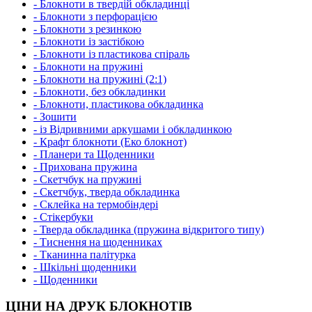
- Блокноти в твердій обкладинці
- Блокноти з перфорацією
- Блокноти з резинкою
- Блокноти із застібкою
- Блокноти із пластикова спіраль
- Блокноти на пружині
- Блокноти на пружині (2:1)
- Блокноти, без обкладинки
- Блокноти, пластикова обкладинка
- Зошити
- із Відривними аркушами і обкладинкою
- Крафт блокноти (Еко блокнот)
- Планери та Щоденники
- Прихована пружина
- Скетчбук на пружині
- Скетчбук, тверда обкладинка
- Склейка на термобіндері
- Стікербуки
- Тверда обкладинка (пружина відкритого типу)
- Тиснення на щоденниках
- Тканинна палітурка
- Шкільні щоденники
- Щоденники
ЦІНИ НА ДРУК БЛОКНОТІВ