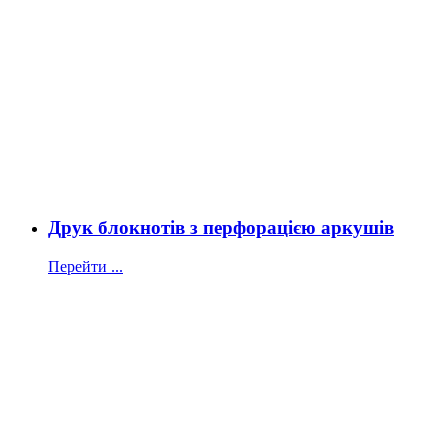
Друк блокнотів з перфорацією аркушів
Перейти ...