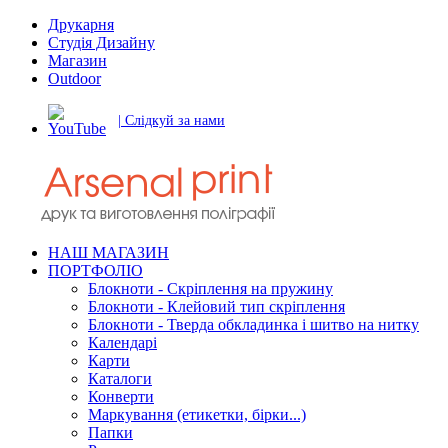
Друкарня
Студія Дизайну
Магазин
Outdoor
| Слідкуй за нами
НАШ МАГАЗИН
ПОРТФОЛІО
Блокноти - Скріплення на пружину
Блокноти - Клейовий тип скріплення
Блокноти - Тверда обкладинка і шитво на нитку
Календарі
Карти
Каталоги
Конверти
Маркування (етикетки, бірки...)
Папки