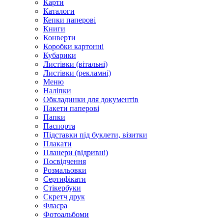
Карти
Каталоги
Кепки паперові
Книги
Конверти
Коробки картонні
Кубарики
Листівки (вітальні)
Листівки (рекламні)
Меню
Наліпки
Обкладинки для документів
Пакети паперові
Папки
Паспорта
Підставки під буклети, візитки
Плакати
Планери (відривні)
Посвідчення
Розмальовки
Сертифікати
Стікербуки
Скретч друк
Флаєра
Фотоальбоми