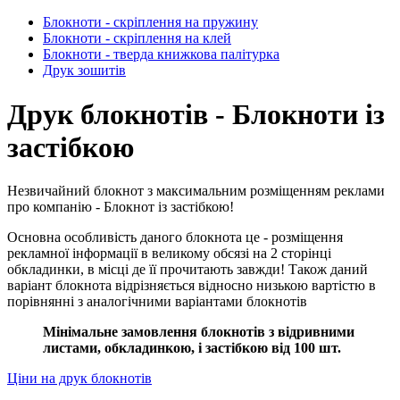
Блокноти - скріплення на пружину
Блокноти - скріплення на клей
Блокноти - тверда книжкова палітурка
Друк зошитів
Друк блокнотів - Блокноти із
застібкою
Незвичайний блокнот з максимальним розміщенням реклами
про компанію - Блокнот із застібкою!
Основна особливість даного блокнота це - розміщення
рекламної інформації в великому обсязі на 2 сторінці
обкладинки, в місці де її прочитають завжди! Також даний
варіант блокнота відрізняється відносно низькою вартістю в
порівнянні з аналогічними варіантами блокнотів
Мінімальне замовлення блокнотів з відривними
листами, обкладинкою, і застібкою від 100 шт.
Ціни на друк блокнотів