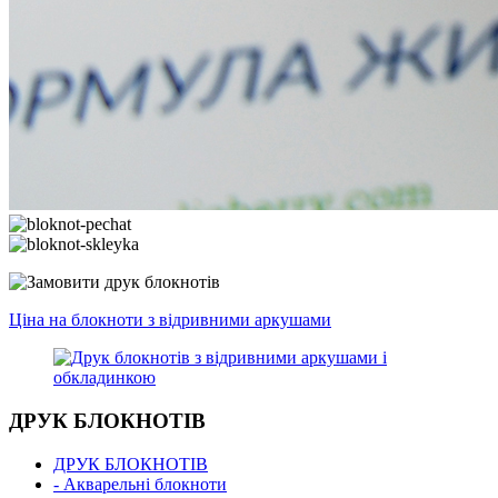
Ціна на блокноти з відривними аркушами
ДРУК БЛОКНОТІВ
ДРУК БЛОКНОТІВ
- Акварельні блокноти