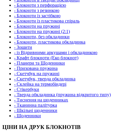
- Блокноти з перфорацією
- Блокноти з резинкою
- Блокноти із застібкою
- Блокноти із пластикова спіраль
- Блокноти на пружині
- Блокноти на пружині (2:1)
- Блокноти, без обкладинки
- Блокноти, пластикова обкладинка
- Зошити
- із Відривними аркушами і обкладинкою
- Крафт блокноти (Еко блокнот)
- Планери та Щоденники
- Прихована пружина
- Скетчбук на пружині
- Скетчбук, тверда обкладинка
- Склейка на термобіндері
- Стікербуки
- Тверда обкладинка (пружина відкритого типу)
- Тиснення на щоденниках
- Тканинна палітурка
- Шкільні щоденники
- Щоденники
ЦІНИ НА ДРУК БЛОКНОТІВ