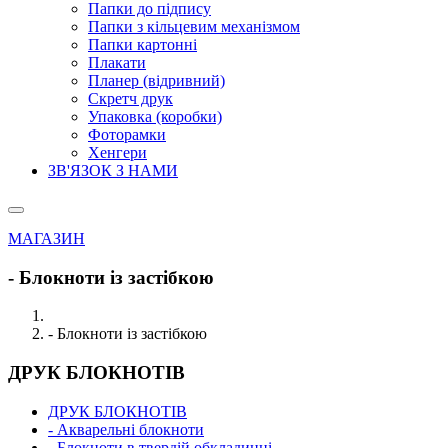
Папки до підпису
Папки з кільцевим механізмом
Папки картонні
Плакати
Планер (відривний)
Скретч друк
Упаковка (коробки)
Фоторамки
Хенгери
ЗВ'ЯЗОК З НАМИ
МАГАЗИН
- Блокноти із застібкою
- Блокноти із застібкою
ДРУК БЛОКНОТІВ
ДРУК БЛОКНОТІВ
- Акварельні блокноти
- Блокноти в твердій обкладинці