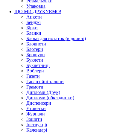
Розмальовки
Упаковка
ЩО МИ ДРУКУЄМО!
Анкети
Бейджі
Бірки
Бланки
Блоки для нотаток (відривні)
Блокноти
Блотери
Брошури
Буклети
Буклетниці
Воблери
Газети
Гарантійні талони
Грамоти
Дипломи (Друк)
Дипломи (обкладинки)
Диспенсери
Етикетки
Журнали
Зошити
Інструкції
Календарі