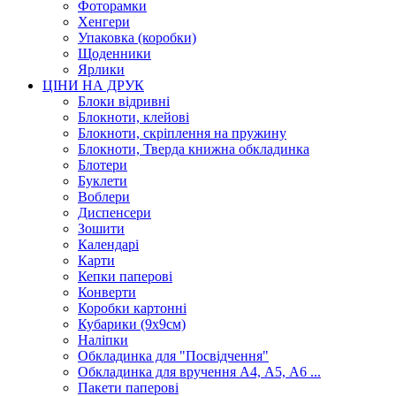
Фоторамки
Хенгери
Упаковка (коробки)
Щоденники
Ярлики
ЦІНИ НА ДРУК
Блоки відривні
Блокноти, клейові
Блокноти, скріплення на пружину
Блокноти, Тверда книжна обкладинка
Блотери
Буклети
Воблери
Диспенсери
Зошити
Календарі
Карти
Кепки паперові
Конверти
Коробки картонні
Кубарики (9х9см)
Наліпки
Обкладинка для "Посвідчення"
Обкладинка для вручення А4, А5, А6 ...
Пакети паперові