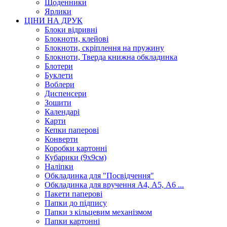
Щоденники
Ярлики
ЦІНИ НА ДРУК
Блоки відривні
Блокноти, клейові
Блокноти, скріплення на пружину
Блокноти, Тверда книжна обкладинка
Блотери
Буклети
Воблери
Диспенсери
Зошити
Календарі
Карти
Кепки паперові
Конверти
Коробки картонні
Кубарики (9х9см)
Наліпки
Обкладинка для "Посвідчення"
Обкладинка для вручення А4, А5, А6 ...
Пакети паперові
Папки до підпису
Папки з кільцевим механізмом
Папки картонні