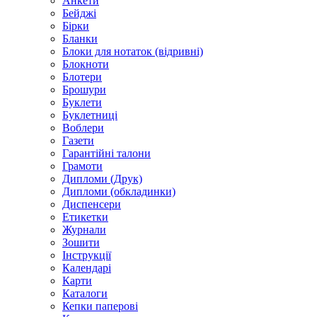
Анкети
Бейджі
Бірки
Бланки
Блоки для нотаток (відривні)
Блокноти
Блотери
Брошури
Буклети
Буклетниці
Воблери
Газети
Гарантійні талони
Грамоти
Дипломи (Друк)
Дипломи (обкладинки)
Диспенсери
Етикетки
Журнали
Зошити
Інструкції
Календарі
Карти
Каталоги
Кепки паперові