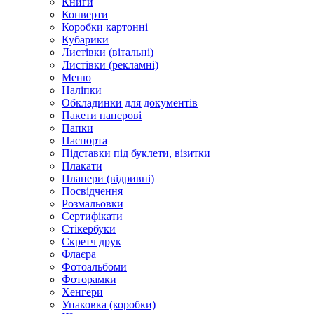
Книги
Конверти
Коробки картонні
Кубарики
Листівки (вітальні)
Листівки (рекламні)
Меню
Наліпки
Обкладинки для документів
Пакети паперові
Папки
Паспорта
Підставки під буклети, візитки
Плакати
Планери (відривні)
Посвідчення
Розмальовки
Сертифікати
Стікербуки
Скретч друк
Флаєра
Фотоальбоми
Фоторамки
Хенгери
Упаковка (коробки)