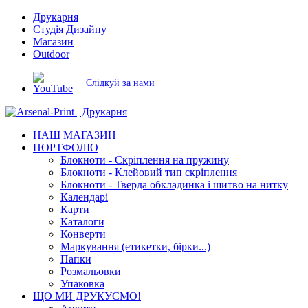
Друкарня
Студія Дизайну
Магазин
Outdoor
| Слідкуй за нами
НАШ МАГАЗИН
ПОРТФОЛІО
Блокноти - Скріплення на пружину
Блокноти - Клейовий тип скріплення
Блокноти - Тверда обкладинка і шитво на нитку
Календарі
Карти
Каталоги
Конверти
Маркування (етикетки, бірки...)
Папки
Розмальовки
Упаковка
ЩО МИ ДРУКУЄМО!