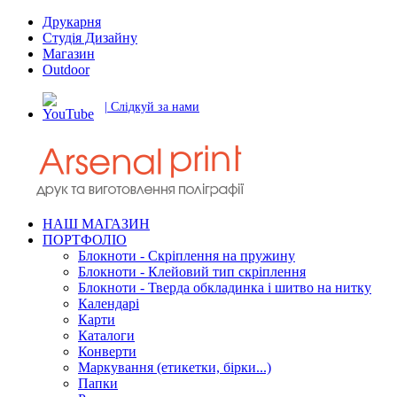
Друкарня
Студія Дизайну
Магазин
Outdoor
| Слідкуй за нами
НАШ МАГАЗИН
ПОРТФОЛІО
Блокноти - Скріплення на пружину
Блокноти - Клейовий тип скріплення
Блокноти - Тверда обкладинка і шитво на нитку
Календарі
Карти
Каталоги
Конверти
Маркування (етикетки, бірки...)
Папки