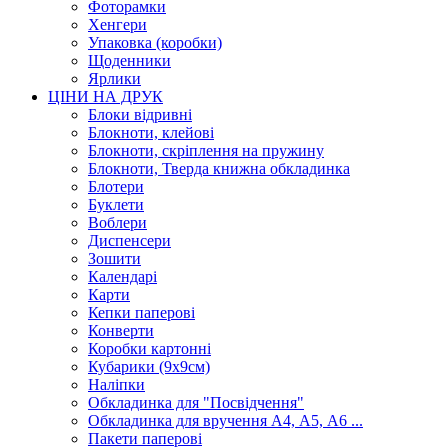
Фоторамки
Хенгери
Упаковка (коробки)
Щоденники
Ярлики
ЦІНИ НА ДРУК
Блоки відривні
Блокноти, клейові
Блокноти, скріплення на пружину
Блокноти, Тверда книжна обкладинка
Блотери
Буклети
Воблери
Диспенсери
Зошити
Календарі
Карти
Кепки паперові
Конверти
Коробки картонні
Кубарики (9х9см)
Наліпки
Обкладинка для "Посвідчення"
Обкладинка для вручення А4, А5, А6 ...
Пакети паперові