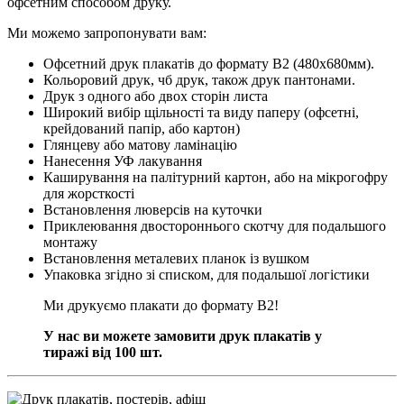
офсетним способом друку.
Ми можемо запропонувати вам:
Офсетний друк плакатів до формату В2 (480х680мм).
Кольоровий друк, чб друк, також друк пантонами.
Друк з одного або двох сторін листа
Широкий вибір щільності та виду паперу (офсетні,
крейдований папір, або картон)
Глянцеву або матову ламінацію
Нанесення УФ лакування
Каширування на палітурний картон, або на мікрогофру
для жорсткості
Встановлення люверсів на куточки
Приклеювання двостороннього скотчу для подальшого
монтажу
Встановлення металевих планок із вушком
Упаковка згідно зі списком, для подальшої логістики
Ми друкуємо плакати до формату В2!
У нас ви можете замовити друк плакатів у
тиражі від 100 шт.