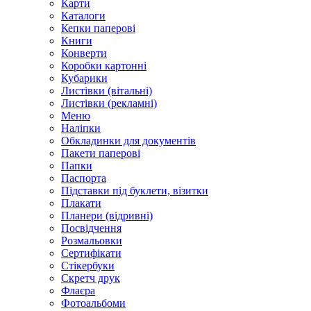
Карти
Каталоги
Кепки паперові
Книги
Конверти
Коробки картонні
Кубарики
Листівки (вітальні)
Листівки (рекламні)
Меню
Наліпки
Обкладинки для документів
Пакети паперові
Папки
Паспорта
Підставки під буклети, візитки
Плакати
Планери (відривні)
Посвідчення
Розмальовки
Сертифікати
Стікербуки
Скретч друк
Флаєра
Фотоальбоми