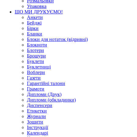
Розмальовки
Упаковка
ЩО МИ ДРУКУЄМО!
Анкети
Бейджі
Бірки
Бланки
Блоки для нотаток (відривні)
Блокноти
Блотери
Брошури
Буклети
Буклетниці
Воблери
Газети
Гарантійні талони
Грамоти
Дипломи (Друк)
Дипломи (обкладинки)
Диспенсери
Етикетки
Журнали
Зошити
Інструкції
Календарі