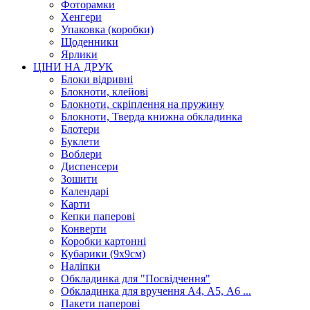
Фоторамки
Хенгери
Упаковка (коробки)
Щоденники
Ярлики
ЦІНИ НА ДРУК
Блоки відривні
Блокноти, клейові
Блокноти, скріплення на пружину
Блокноти, Тверда книжна обкладинка
Блотери
Буклети
Воблери
Диспенсери
Зошити
Календарі
Карти
Кепки паперові
Конверти
Коробки картонні
Кубарики (9х9см)
Наліпки
Обкладинка для "Посвідчення"
Обкладинка для вручення А4, А5, А6 ...
Пакети паперові