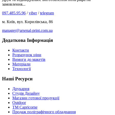
замовлення...
097.485.95.96
/
viber
/
telegram
м. Київ, вул. Кирилівська, 86
manager@arsenal-print.com.ua
Додаткова Інформація
Контакти
Розрахунок ціни
Вимоги до макетів
Матеріали
Технології
Наші Ресурси
Друкарня
Студія Дизайну
Магазин готової продукції
Outdoor
TM Capricorne
Продаж поліграфічного обладнання