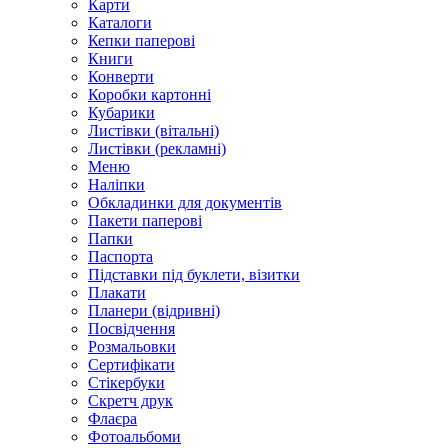
Карти
Каталоги
Кепки паперові
Книги
Конверти
Коробки картонні
Кубарики
Листівки (вітальні)
Листівки (рекламні)
Меню
Наліпки
Обкладинки для документів
Пакети паперові
Папки
Паспорта
Підставки під буклети, візитки
Плакати
Планери (відривні)
Посвідчення
Розмальовки
Сертифікати
Стікербуки
Скретч друк
Флаєра
Фотоальбоми