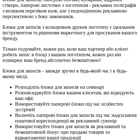
стікери, паперові листочки з логотипом - рекламна поліграфія
з великим переліком назв, але з недооціненою рекламною
перспективою з боку замовників.
Блоки для записів з кольоровим друком логотипу є ідеальним
інструментом та рішенням маркетингу для просування вашого
бренду.
Тільки подумайте, кожен раз, коли ваш партнер або клієнт
робить запис в блоці з вашим логотипом, кожен раз він
поширює ваш бренд абсолютно безкоштовно!
Блоки для записів - завжди зручні в будь-який час і в будь-
якому місці.
Розподіліть блоки для записів на семінарі
Розповсюджуйте блоки вашим клієнтам, які відвідують
ваш офіс
Використовуйте паперові блоки під час особистих
зустрічей
Включіть паперові блоки для записів під час надсилання
поштової кореспонденції як рекламний сувенір
Використовуйте блоки для записів як рекламний та
безкоштовний бонус при продажі товарів та
відвантаженні вашої продукції