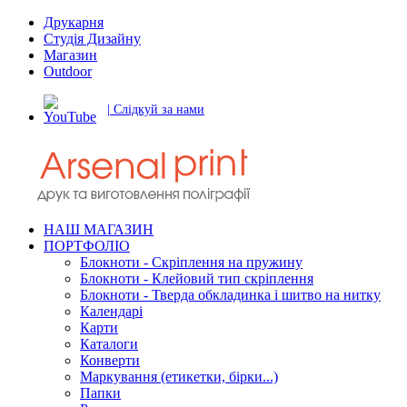
Друкарня
Студія Дизайну
Магазин
Outdoor
| Слідкуй за нами
НАШ МАГАЗИН
ПОРТФОЛІО
Блокноти - Скріплення на пружину
Блокноти - Клейовий тип скріплення
Блокноти - Тверда обкладинка і шитво на нитку
Календарі
Карти
Каталоги
Конверти
Маркування (етикетки, бірки...)
Папки