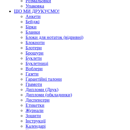
Розмальовки
Упаковка
ЩО МИ ДРУКУЄМО!
Анкети
Бейджі
Бірки
Бланки
Блоки для нотаток (відривні)
Блокноти
Блотери
Брошури
Буклети
Буклетниці
Воблери
Газети
Гарантійні талони
Грамоти
Дипломи (Друк)
Дипломи (обкладинки)
Диспенсери
Етикетки
Журнали
Зошити
Інструкції
Календарі