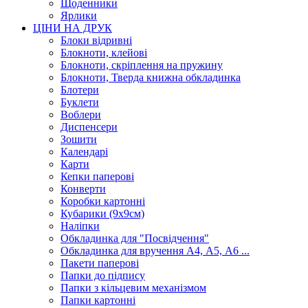
Щоденники
Ярлики
ЦІНИ НА ДРУК
Блоки відривні
Блокноти, клейові
Блокноти, скріплення на пружину
Блокноти, Тверда книжна обкладинка
Блотери
Буклети
Воблери
Диспенсери
Зошити
Календарі
Карти
Кепки паперові
Конверти
Коробки картонні
Кубарики (9х9см)
Наліпки
Обкладинка для "Посвідчення"
Обкладинка для вручення А4, А5, А6 ...
Пакети паперові
Папки до підпису
Папки з кільцевим механізмом
Папки картонні