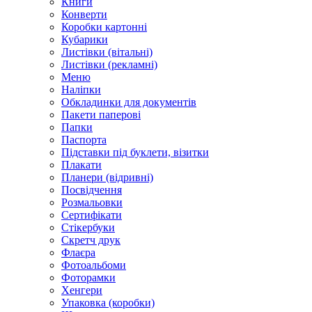
Книги
Конверти
Коробки картонні
Кубарики
Листівки (вітальні)
Листівки (рекламні)
Меню
Наліпки
Обкладинки для документів
Пакети паперові
Папки
Паспорта
Підставки під буклети, візитки
Плакати
Планери (відривні)
Посвідчення
Розмальовки
Сертифікати
Стікербуки
Скретч друк
Флаєра
Фотоальбоми
Фоторамки
Хенгери
Упаковка (коробки)