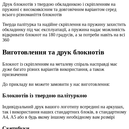
Друк блокнотів з твердою обкладинкою і скріпленням на
пружині є високоякісним та довговічним варіантом серед
всього різноманіття блокнотів
Тверда палітурка та надійне скріплення на пружину захистить
обкладинку під час експлуатації, а пружина надає можливість
відкривати блокнот на 180 градусів, а за потреби навіть на всі
360
Виготовлення та друк блокнотів
Блокнот із скріпленням на металеву спіраль насправді має
дуже багато різних варіантів використання, а також
призначення
До прикладу ви можете замовити у нас виготовлення:
Блокнотів із твердою палітуркою
Індивідуальний друк вашого логотипу всередині на аркушах,
так і використання наших стандартних блоків, в стандартному
А4, А5 або в будь якому іншому необхідному вам розмірі
Скетчбуки