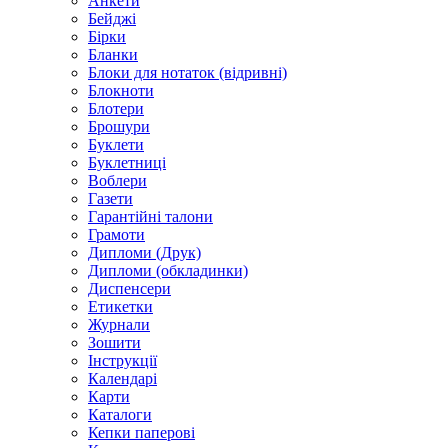
Анкети
Бейджі
Бірки
Бланки
Блоки для нотаток (відривні)
Блокноти
Блотери
Брошури
Буклети
Буклетниці
Воблери
Газети
Гарантійні талони
Грамоти
Дипломи (Друк)
Дипломи (обкладинки)
Диспенсери
Етикетки
Журнали
Зошити
Інструкції
Календарі
Карти
Каталоги
Кепки паперові