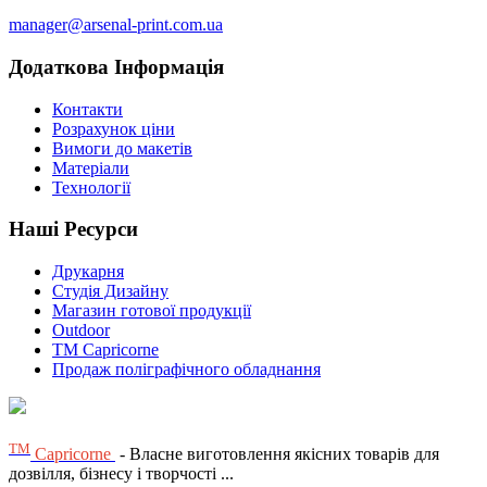
manager@arsenal-print.com.ua
Додаткова Інформація
Контакти
Розрахунок ціни
Вимоги до макетів
Матеріали
Технології
Наші Ресурси
Друкарня
Студія Дизайну
Магазин готової продукції
Outdoor
TM Capricorne
Продаж поліграфічного обладнання
ТМ
Capricorne
- Власне виготовлення якісних товарів для
дозвілля, бізнесу і творчості ...