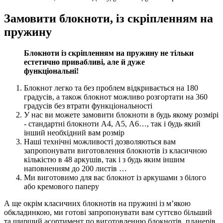
Замовити блокноти, із скріпленням на
пружину
Блокноти із скріпленням на пружину не тільки
естетично привабливі, але й дуже
функціональні!
Блокнот легко та без проблем відкривається на 180
градусів, а також блокнот можливо розгортати на 360
градусів без втрати функціональності
У нас ви можете замовити блокноти в будь якому розмірі
- стандартні блокноти А4, А5, А6…, так і будь який
інший необхідний вам розмір
Наші технічні можливості дозволяються вам
запропонувати виготовлення блокнотів із класичною
кількістю в 48 аркушів, так і з будь яким іншим
наповненням до 200 листів …
Ми виготовимо для вас блокнот із аркушами з білого
або кремового паперу
А ще окрім класичних блокнотів на пружині із м’якою
обкладинкою, ми готові запропонувати вам суттєво більший
та ширший асортимент по виготовленню блокнотів, планерів,