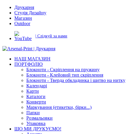
Друкарня
Студія Дизайну
Магазин
Outdoor
| Слідкуй за нами
НАШ МАГАЗИН
ПОРТФОЛІО
Блокноти - Скріплення на пружину
Блокноти - Клейовий тип скріплення
Блокноти - Тверда обкладинка і шитво на нитку
Календарі
Карти
Каталоги
Конверти
Маркування (етикетки, бірки...)
Папки
Розмальовки
Упаковка
ЩО МИ ДРУКУЄМО!