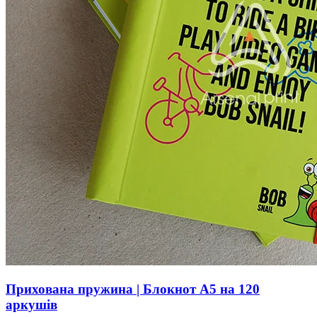
Прихована пружина | Блокнот А5 на 120
аркушів