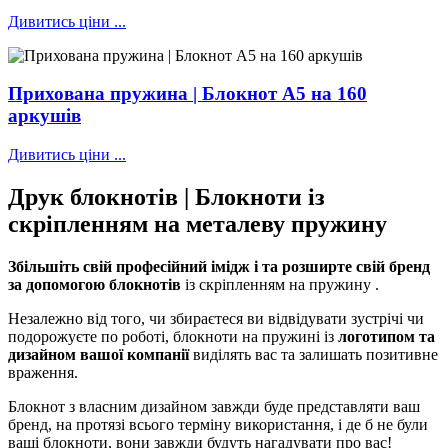
Дивитись ціни ...
Прихована пружина | Блокнот А5 на 160
аркушів
Дивитись ціни ...
Друк блокнотів | Блокноти із
скріпленням на металеву пружину
Збільшіть
свій професійний імідж і
та розширте
свій бренд
за допомогою блокнотів
із скріпленням на пружину .
Незалежно від того, чи збираєтеся ви відвідувати зустрічі чи
подорожуєте по роботі, блокноти на пружині із
логотипом
та
дизайном
вашої компанії
виділять вас та залишать позитивне
враження.
Блокнот з власним дизайном завжди буде представляти ваш
бренд, на протязі всього терміну використання, і де б не були
ваші блокноти, вони завжди будуть нагадувати про вас!