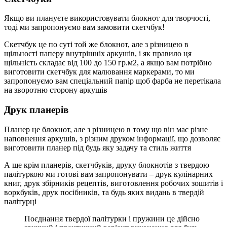
Якщо ви плануєте використовувати блокнот для творчості,
тоді ми запропонуємо вам замовити скетчбук!
Скетчбук це по суті той же блокнот, але з різницею в
щільності паперу внутрішніх аркушів, і як правило ця
щільність складає від 100 до 150 гр.м2, а якщо вам потрібно
виготовити скетчбук для малювання маркерами, то ми
запропонуємо вам спеціальний папір щоб фарба не перетікала
на зворотню сторону аркушів
Друк планерів
Планер це блокнот, але з різницею в тому що він має різне
наповнення аркушів, з різним друком інформації, що дозволяє
виготовити планер під будь яку задачу та стиль життя
А ще крім планерів, скетчбуків, друку блокнотів з твердою
палітуркою ми готові вам запропонувати – друк кулінарних
книг, друк збірників рецептів, виготовлення робочих зошитів і
воркбуків, друк посібників, та будь яких видань в твердій
палітурці
Поєднання твердої палітурки і пружини це дійсно