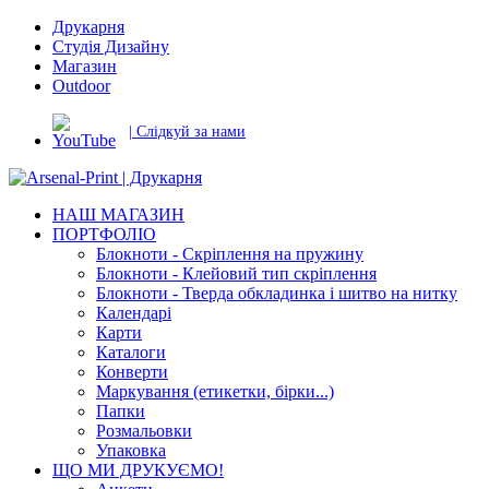
Друкарня
Студія Дизайну
Магазин
Outdoor
| Слідкуй за нами
НАШ МАГАЗИН
ПОРТФОЛІО
Блокноти - Скріплення на пружину
Блокноти - Клейовий тип скріплення
Блокноти - Тверда обкладинка і шитво на нитку
Календарі
Карти
Каталоги
Конверти
Маркування (етикетки, бірки...)
Папки
Розмальовки
Упаковка
ЩО МИ ДРУКУЄМО!