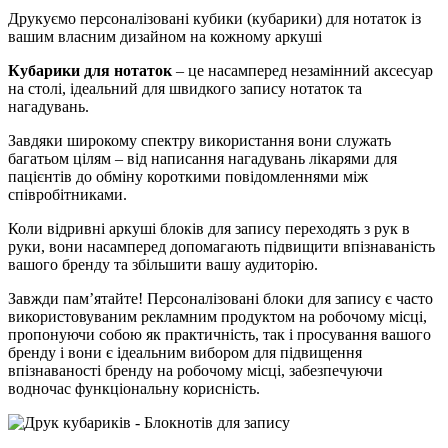
Друкуємо персоналізовані кубики (кубарики) для нотаток із
вашим власним дизайном на кожному аркуші
Кубарики для нотаток
– це насамперед незамінний аксесуар
на столі, ідеальний для швидкого запису нотаток та
нагадувань.
Завдяки широкому спектру використання вони служать
багатьом цілям – від написання нагадувань лікарями для
пацієнтів до обміну короткими повідомленнями між
співробітниками.
Коли відривні аркуші блоків для запису переходять з рук в
руки, вони насамперед допомагають підвищити впізнаваність
вашого бренду та збільшити вашу аудиторію.
Завжди пам’ятайте! Персоналізовані блоки для запису є часто
використовуваним рекламним продуктом на робочому місці,
пропонуючи собою як практичність, так і просування вашого
бренду і вони є ідеальним вибором для підвищення
впізнаваності бренду на робочому місці, забезпечуючи
водночас функціональну корисність.