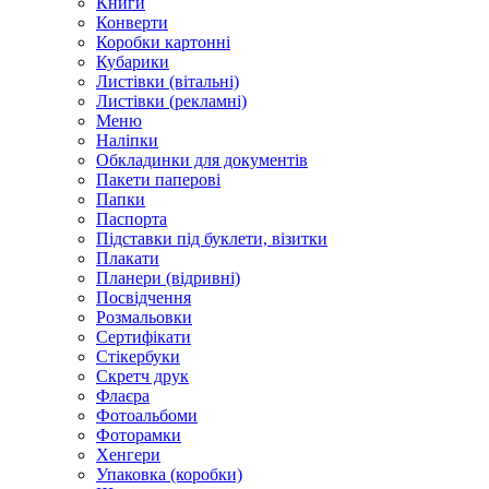
Книги
Конверти
Коробки картонні
Кубарики
Листівки (вітальні)
Листівки (рекламні)
Меню
Наліпки
Обкладинки для документів
Пакети паперові
Папки
Паспорта
Підставки під буклети, візитки
Плакати
Планери (відривні)
Посвідчення
Розмальовки
Сертифікати
Стікербуки
Скретч друк
Флаєра
Фотоальбоми
Фоторамки
Хенгери
Упаковка (коробки)