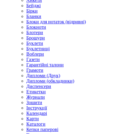
Анкети
Бейджі
Бірки
Бланки
Блоки для нотаток (відривні)
Блокноти
Блотери
Брошури
Буклети
Буклетниці
Воблери
Газети
Гарантійні талони
Грамоти
Дипломи (Друк)
Дипломи (обкладинки)
Диспенсери
Етикетки
Журнали
Зошити
Інструкції
Календарі
Карти
Каталоги
Кепки паперові