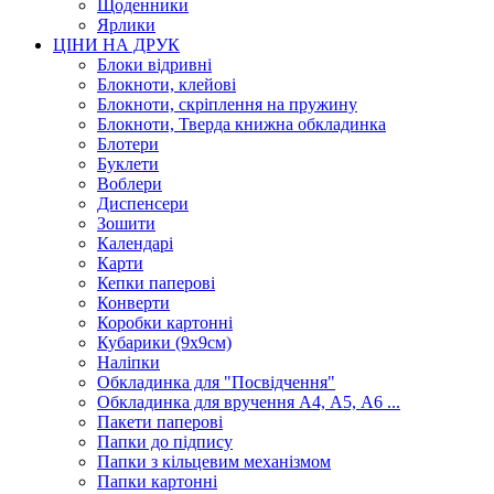
Щоденники
Ярлики
ЦІНИ НА ДРУК
Блоки відривні
Блокноти, клейові
Блокноти, скріплення на пружину
Блокноти, Тверда книжна обкладинка
Блотери
Буклети
Воблери
Диспенсери
Зошити
Календарі
Карти
Кепки паперові
Конверти
Коробки картонні
Кубарики (9х9см)
Наліпки
Обкладинка для "Посвідчення"
Обкладинка для вручення А4, А5, А6 ...
Пакети паперові
Папки до підпису
Папки з кільцевим механізмом
Папки картонні