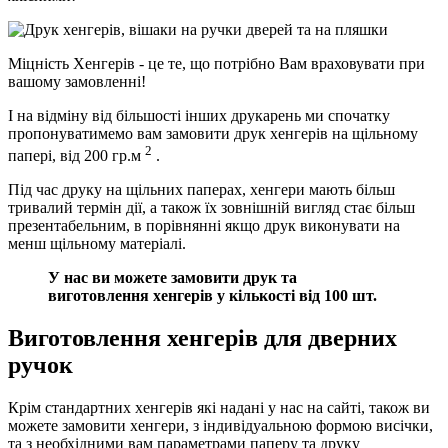
Міцність Хенгерів - це те, що потрібно Вам враховувати при
вашому замовленні!
І на відміну від більшості інших друкарень ми спочатку
пропонуватимемо вам замовити друк хенгерів на щільному
2
папері, від 200 гр.м
.
Під час друку на щільних паперах, хенгери мають більш
тривалий термін дії, а також їх зовнішній вигляд стає більш
презентабельним, в порівнянні якщо друк виконувати на
менш щільному матеріалі.
У нас ви можете замовити друк та
виготовлення хенгерів у кількості від 100 шт.
Виготовлення хенгерів для дверних
ручок
Крім стандартних хенгерів які надані у нас на сайті, також ви
можете замовити хенгери, з індивідуальною формою висічки,
та з необхідними вам параметрами паперу та друку