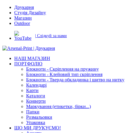
Друкарня
Студія Дизайну
Магазин
Outdoor
| Слідкуй за нами
НАШ МАГАЗИН
ПОРТФОЛІО
Блокноти - Скріплення на пружину
Блокноти - Клейовий тип скріплення
Блокноти - Тверда обкладинка і шитво на нитку
Календарі
Карти
Каталоги
Конверти
Маркування (етикетки, бірки...)
Папки
Розмальовки
Упаковка
ЩО МИ ДРУКУЄМО!