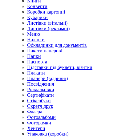
Книги
Конверти
Коробки картонні
Кубарики
Листівки (вітальні)
Листівки (рекламні)
Меню
Наліпки
Обкладинки для документів
Пакети паперові
Папки
Паспорта
Підставки під буклети, візитки
Плакати
Планери (відривні)
Посвідчення
Розмальовки
Сертифікати
Стікербуки
Скретч друк
Флаєра
Фотоальбоми
Фоторамки
Хенгери
Упаковка (коробки)