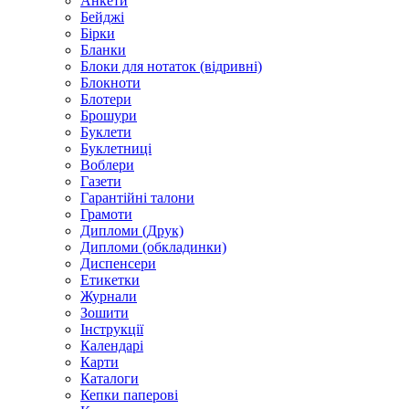
Анкети
Бейджі
Бірки
Бланки
Блоки для нотаток (відривні)
Блокноти
Блотери
Брошури
Буклети
Буклетниці
Воблери
Газети
Гарантійні талони
Грамоти
Дипломи (Друк)
Дипломи (обкладинки)
Диспенсери
Етикетки
Журнали
Зошити
Інструкції
Календарі
Карти
Каталоги
Кепки паперові