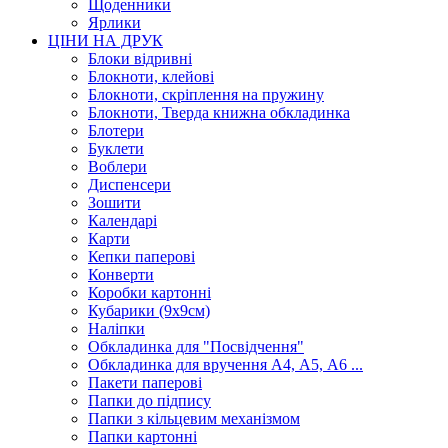
Щоденники
Ярлики
ЦІНИ НА ДРУК
Блоки відривні
Блокноти, клейові
Блокноти, скріплення на пружину
Блокноти, Тверда книжна обкладинка
Блотери
Буклети
Воблери
Диспенсери
Зошити
Календарі
Карти
Кепки паперові
Конверти
Коробки картонні
Кубарики (9х9см)
Наліпки
Обкладинка для "Посвідчення"
Обкладинка для вручення А4, А5, А6 ...
Пакети паперові
Папки до підпису
Папки з кільцевим механізмом
Папки картонні