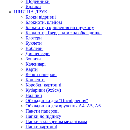
Щоденники
Ярлики
ЦІНИ НА ДРУК
Блоки відривні
Блокноти, клейові
Блокноти, скріплення на пружину
Блокноти, Тверда книжна обкладинка
Блотери
Буклети
Воблери
Диспенсери
Зошити
Календарі
Карти
Кепки паперові
Конверти
Коробки картонні
Кубарики (9х9см)
Наліпки
Обкладинка для "Посвідчення"
Обкладинка для вручення А4, А5, А6 ...
Пакети паперові
Папки до підпису
Папки з кільцевим механізмом
Папки картонні