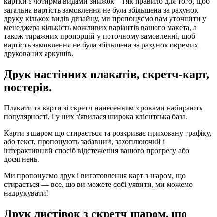
картки з чотирма видами знижок – і як правило для того, щоб
загальна вартість замовлення не була збільшена за рахунок
друку кількох видів дизайну, ми пропонуємо вам уточнити у
менеджера кількість можливих варіантів вашого макета, а
також тиражних пропорцій у поточному замовленні, щоб
вартість замовлення не була збільшена за рахунок окремих
друкованих аркушів.
Друк настінних плакатів, скретч-карт,
постерів.
Плакати та карти зі скретч-нанесенням з роками набирають
популярності, і у них з'явилася широка клієнтська база.
Карти з шаром що стирається та розкриває приховану графіку,
або текст, пропонують забавний, захоплюючий і
інтерактивний спосіб відстеження вашого прогресу або
досягнень.
Ми пропонуємо друк і виготовлення карт з шаром, що
стирається — все, що ви можете собі уявити, ми можемо
надрукувати!
Друк листівок з скретч шаром, що