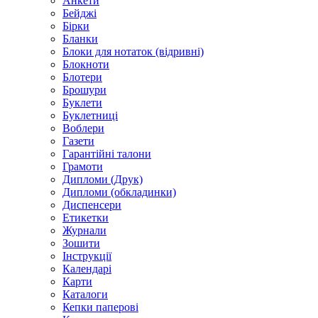
Анкети
Бейджі
Бірки
Бланки
Блоки для нотаток (відривні)
Блокноти
Блотери
Брошури
Буклети
Буклетниці
Воблери
Газети
Гарантійні талони
Грамоти
Дипломи (Друк)
Дипломи (обкладинки)
Диспенсери
Етикетки
Журнали
Зошити
Інструкції
Календарі
Карти
Каталоги
Кепки паперові