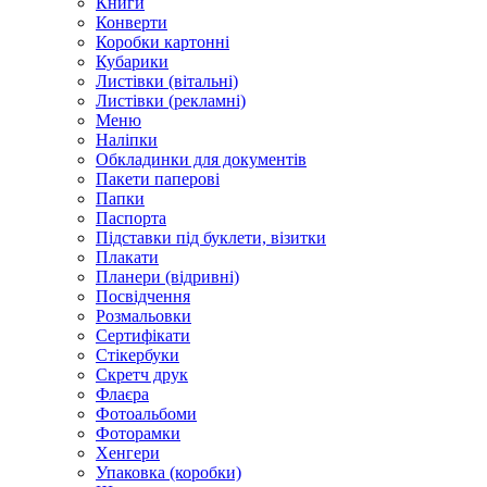
Книги
Конверти
Коробки картонні
Кубарики
Листівки (вітальні)
Листівки (рекламні)
Меню
Наліпки
Обкладинки для документів
Пакети паперові
Папки
Паспорта
Підставки під буклети, візитки
Плакати
Планери (відривні)
Посвідчення
Розмальовки
Сертифікати
Стікербуки
Скретч друк
Флаєра
Фотоальбоми
Фоторамки
Хенгери
Упаковка (коробки)