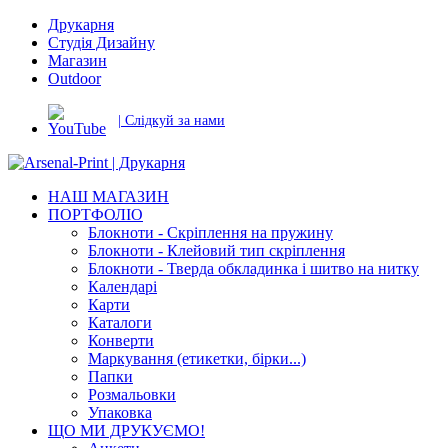
Друкарня
Студія Дизайну
Магазин
Outdoor
| Слідкуй за нами
НАШ МАГАЗИН
ПОРТФОЛІО
Блокноти - Скріплення на пружину
Блокноти - Клейовий тип скріплення
Блокноти - Тверда обкладинка і шитво на нитку
Календарі
Карти
Каталоги
Конверти
Маркування (етикетки, бірки...)
Папки
Розмальовки
Упаковка
ЩО МИ ДРУКУЄМО!