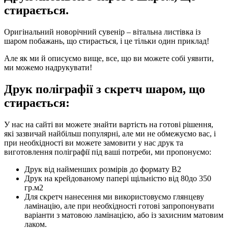
стирається.
Оригінальний новорічний сувенір – вітальна листівка із
шаром побажань, що стирається, і це тільки один приклад!
Але як ми й описуємо вище, все, що ви можете собі уявити,
ми можемо надрукувати!
Друк поліграфії з скретч шаром, що
стирається:
У нас на сайті ви можете знайти вартість на готові рішення,
які зазвичай найбільш популярні, але ми не обмежуємо вас, і
при необхідності ви можете замовити у нас друк та
виготовлення поліграфії під ваші потреби, ми пропонуємо:
Друк від найменших розмірів до формату В2
Друк на крейдованому папері щільністю від 80до 350
гр.м2
Для скретч нанесення ми використовуємо глянцеву
ламінацію, але при необхідності готові запропонувати
варіанти з матовою ламінацією, або із захисним матовим
лаком.