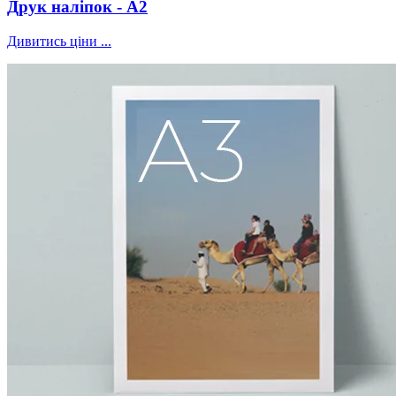
Друк наліпок - А2
Дивитись ціни ...