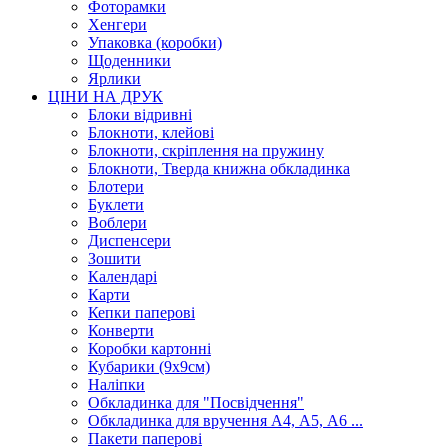
Фоторамки
Хенгери
Упаковка (коробки)
Щоденники
Ярлики
ЦІНИ НА ДРУК
Блоки відривні
Блокноти, клейові
Блокноти, скріплення на пружину
Блокноти, Тверда книжна обкладинка
Блотери
Буклети
Воблери
Диспенсери
Зошити
Календарі
Карти
Кепки паперові
Конверти
Коробки картонні
Кубарики (9х9см)
Наліпки
Обкладинка для "Посвідчення"
Обкладинка для вручення А4, А5, А6 ...
Пакети паперові