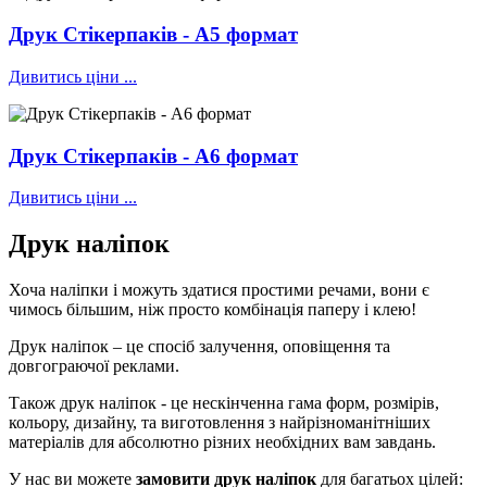
Друк Стікерпаків - А5 формат
Дивитись ціни ...
Друк Стікерпаків - А6 формат
Дивитись ціни ...
Друк наліпок
Хоча наліпки і можуть здатися простими речами, вони є
чимось більшим, ніж просто комбінація паперу і клею!
Друк наліпок – це спосіб залучення, оповіщення та
довгограючої реклами.
Також друк наліпок - це нескінченна гама форм, розмірів,
кольору, дизайну, та виготовлення з найрізноманітніших
матеріалів для абсолютно різних необхідних вам завдань.
У нас ви можете
замовити друк наліпок
для багатьох цілей: