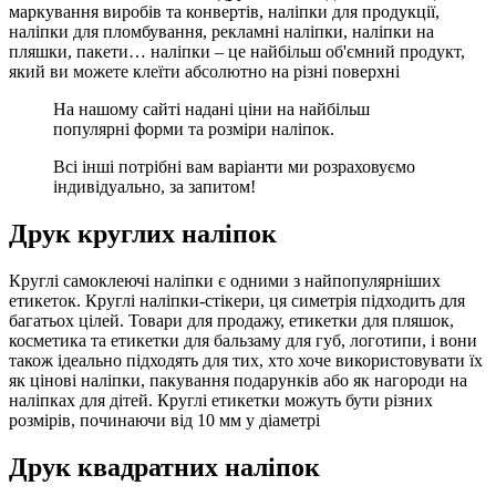
маркування виробів та конвертів, наліпки для продукції,
наліпки для пломбування, рекламні наліпки, наліпки на
пляшки, пакети… наліпки – це найбільш об'ємний продукт,
який ви можете клеїти абсолютно на різні поверхні
На нашому сайті надані ціни на найбільш
популярні форми та розміри наліпок.
Всі інші потрібні вам варіанти ми розраховуємо
індивідуально, за запитом!
Друк круглих наліпок
Круглі самоклеючі наліпки є одними з найпопулярніших
етикеток. Круглі наліпки-стікери, ця симетрія підходить для
багатьох цілей. Товари для продажу, етикетки для пляшок,
косметика та етикетки для бальзаму для губ, логотипи, і вони
також ідеально підходять для тих, хто хоче використовувати їх
як цінові наліпки, пакування подарунків або як нагороди на
наліпках для дітей. Круглі етикетки можуть бути різних
розмірів, починаючи від 10 мм у діаметрі
Друк квадратних наліпок