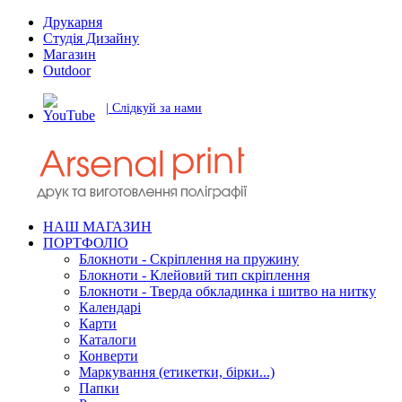
Друкарня
Студія Дизайну
Магазин
Outdoor
| Слідкуй за нами
НАШ МАГАЗИН
ПОРТФОЛІО
Блокноти - Скріплення на пружину
Блокноти - Клейовий тип скріплення
Блокноти - Тверда обкладинка і шитво на нитку
Календарі
Карти
Каталоги
Конверти
Маркування (етикетки, бірки...)
Папки