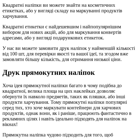
Квадратні наліпки ви можете знайти на косметичних
етикетках, або у вигляді складу на маркуванні продуктів
харчування.
Квадратні етикетки є найдешевшим і найпопулярнішим
вибором для нових акцій, або для маркування конвертів
адресами, або у вигляді подарункових етикеток.
У нас ви можете замовити друк наліпок у найменшій кількості
від 100 шт, для перевірки якості та вашої ідеї, та згодом вже
замовляти більшу кількість, для отримання низької ціни.
Друк прямокутних наліпок
Хоча ідея прямокутної наліпки багато в чому подібна до
квадратної, велика площа на цих наклейках дозволяє
обернути їх навколо предметів, таких як пляшки, або інші
продукти харчування. Тому прямокутні наліпки популярні
серед тих, хто хоче маркувати контейнери для харчових
продуктів, однак вони, як і раніше, працюють фантастично в
рекламних цілях і навіть ідеально підходять для наліпок на
вікнах!
Прямокутна наліпка чудово підходить для того, щоб