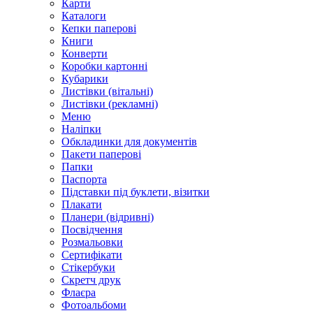
Карти
Каталоги
Кепки паперові
Книги
Конверти
Коробки картонні
Кубарики
Листівки (вітальні)
Листівки (рекламні)
Меню
Наліпки
Обкладинки для документів
Пакети паперові
Папки
Паспорта
Підставки під буклети, візитки
Плакати
Планери (відривні)
Посвідчення
Розмальовки
Сертифікати
Стікербуки
Скретч друк
Флаєра
Фотоальбоми