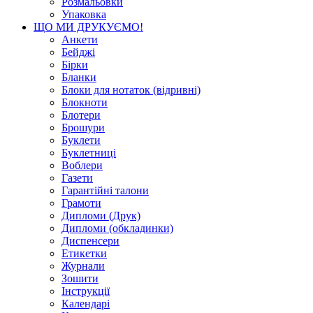
Розмальовки
Упаковка
ЩО МИ ДРУКУЄМО!
Анкети
Бейджі
Бірки
Бланки
Блоки для нотаток (відривні)
Блокноти
Блотери
Брошури
Буклети
Буклетниці
Воблери
Газети
Гарантійні талони
Грамоти
Дипломи (Друк)
Дипломи (обкладинки)
Диспенсери
Етикетки
Журнали
Зошити
Інструкції
Календарі