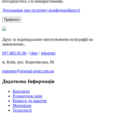
погоджуєтесь з їх використанням.
Детальніше про політику конфіденційності
Прийняти
Друк та індивідуальне виготовлення поліграфії на
замовлення...
097.485.95.96
/
viber
/
telegram
м. Київ, вул. Кирилівська, 86
manager@arsenal-print.com.ua
Додаткова Інформація
Контакти
Розрахунок ціни
Вимоги до макетів
Матеріали
Технології