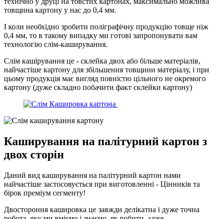
технічно у друці на товстих картонах, максимально можлива
товщина картону у нас до 0,4 мм.
І коли необхідно зробити поліграфічну продукцію товще ніж
0,4 мм, то в такому випадку ми готові запропонувати вам
технологію слім-каширування.
Слім кашірування це - склейка двох або більше матеріалів,
найчастіше картону для збільшення товщини матеріалу, і при
цьому продукція має вигляд повністю цільного не окремого
картону (дуже складно побачити факт склейки картону)
Каширування на палітурний картон з
двох сторін
Даний вид каширування на палітурний картон нами
найчастіше застосовується при виготовленні - Цінників та
бірок преміум сегменту!
Двостороння кашировка це завжди делікатна і дуже точна
робота, яку ми вміємо і знаємо, як робити, адже