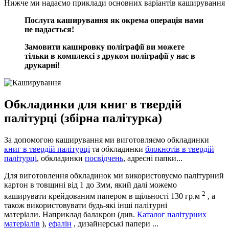
Нижче ми надаємо приклади основних варіантів каширування
Послуга каширування як окрема операція нами
не надається!
Замовити кашировку поліграфії ви можете
тільки в комплексі з друком поліграфії у нас в
друкарні!
Обкладинки для книг в твердій
палітурці (збірна палітурка)
За допомогою каширування ми виготовляємо обкладинки
книг в твердій палітурці
та обкладинки
блокнотів в твердій
палітурці
, обкладинки
посвідчень
, адресні папки...
Для виготовлення обкладинок ми використовуємо палітурний
картон в товщині від 1 до 3мм, який далі можемо
2
каширувати крейдованим папером в щільності 130 гр.м
, а
також використовувати будь-які інші палітурні
матеріали. Наприклад балакрон (див.
Каталог палітурних
матеріалів
),
ефалін
, дизайнерські папери ...