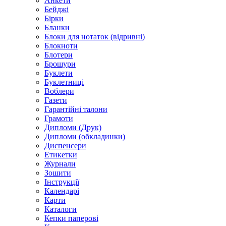
Анкети
Бейджі
Бірки
Бланки
Блоки для нотаток (відривні)
Блокноти
Блотери
Брошури
Буклети
Буклетниці
Воблери
Газети
Гарантійні талони
Грамоти
Дипломи (Друк)
Дипломи (обкладинки)
Диспенсери
Етикетки
Журнали
Зошити
Інструкції
Календарі
Карти
Каталоги
Кепки паперові