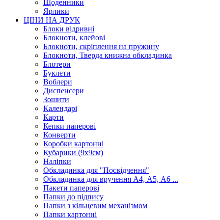
Щоденники
Ярлики
ЦІНИ НА ДРУК
Блоки відривні
Блокноти, клейові
Блокноти, скріплення на пружину
Блокноти, Тверда книжна обкладинка
Блотери
Буклети
Воблери
Диспенсери
Зошити
Календарі
Карти
Кепки паперові
Конверти
Коробки картонні
Кубарики (9х9см)
Наліпки
Обкладинка для "Посвідчення"
Обкладинка для вручення А4, А5, А6 ...
Пакети паперові
Папки до підпису
Папки з кільцевим механізмом
Папки картонні