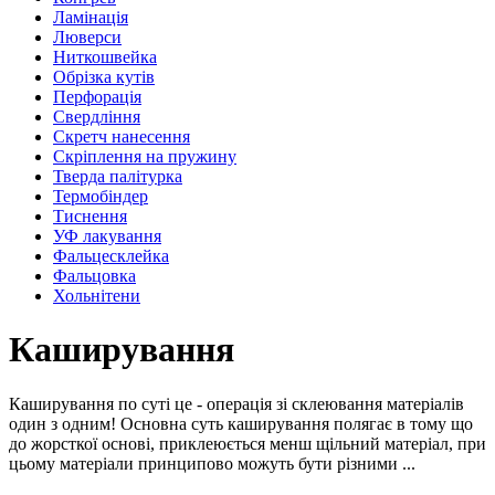
Ламінація
Люверси
Ниткошвейка
Обрізка кутів
Перфорація
Свердління
Скретч нанесення
Скріплення на пружину
Тверда палітурка
Термобіндер
Тиснення
УФ лакування
Фальцесклейка
Фальцовка
Хольнітени
Каширування
Каширування по суті це - операція зі склеювання матеріалів
один з одним! Основна суть каширування полягає в тому що
до жорсткої основі, приклеюється менш щільний матеріал, при
цьому матеріали принципово можуть бути різними ...