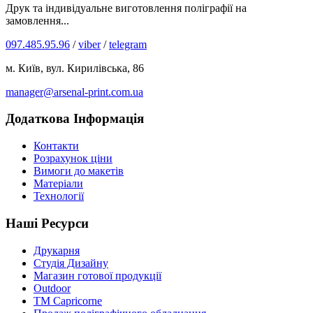
Друк та індивідуальне виготовлення поліграфії на
замовлення...
097.485.95.96
/
viber
/
telegram
м. Київ, вул. Кирилівська, 86
manager@arsenal-print.com.ua
Додаткова Інформація
Контакти
Розрахунок ціни
Вимоги до макетів
Матеріали
Технології
Наші Ресурси
Друкарня
Студія Дизайну
Магазин готової продукції
Outdoor
TM Capricorne