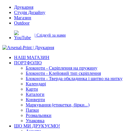
Друкарня
Студія Дизайну
Магазин
Outdoor
| Слідкуй за нами
НАШ МАГАЗИН
ПОРТФОЛІО
Блокноти - Скріплення на пружину
Блокноти - Клейовий тип скріплення
Блокноти - Тверда обкладинка і шитво на нитку
Календарі
Карти
Каталоги
Конверти
Маркування (етикетки, бірки...)
Папки
Розмальовки
Упаковка
ЩО МИ ДРУКУЄМО!