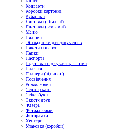
Книги
Конверти
Коробки картонні
Кубарики
Листівки (вітальні)
Листівки (рекламні)
Меню
Наліпки
Обкладинки для документів
Пакети паперові
Папки
Паспорта
Підставки під буклети, візитки
Плакати
Планери (відривні)
Посвідчення
Розмальовки
Сертифікати
Стікербуки
Скретч друк
Флаєра
Фотоальбоми
Фоторамки
Хенгери
Упаковка (коробки)