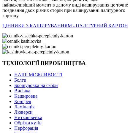
найважливіший момент в даному виді каширування це точне
поєднання двох різних сторін при кашируванні палітурного
картону.
ЦІННИКИ З КАШИРУВАННЯМ - ПАЛІТУРНИЙ КАРТОН
ТЕХНОЛОГІЇ ВИРОБНИЦТВА
НАШІ МОЖЛИВОСТІ
Болти
Брошуровка на скоби
Висічка
Кашировка
Конгрев
Ламінація
Люверси
Ниткошвейка
Обрізка кутів
Перфорація