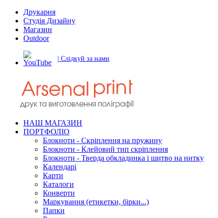
Друкарня
Студія Дизайну
Магазин
Outdoor
| Слідкуй за нами
НАШ МАГАЗИН
ПОРТФОЛІО
Блокноти - Скріплення на пружину
Блокноти - Клейовий тип скріплення
Блокноти - Тверда обкладинка і шитво на нитку
Календарі
Карти
Каталоги
Конверти
Маркування (етикетки, бірки...)
Папки