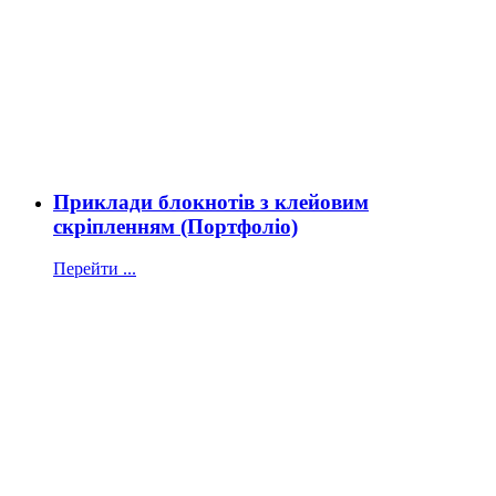
Приклади блокнотів з клейовим
скріпленням (Портфоліо)
Перейти ...