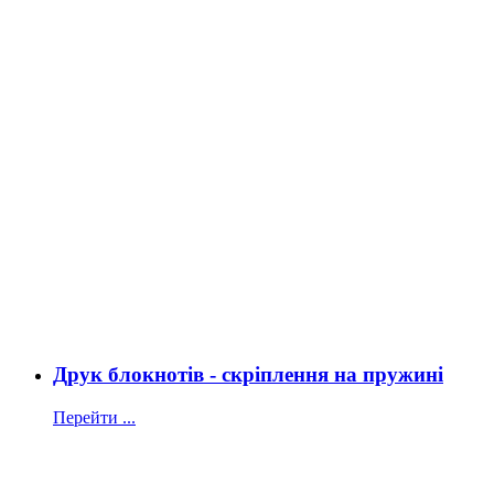
Друк блокнотів - скріплення на пружині
Перейти ...