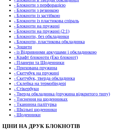
- Блокноти з перфорацією
- Блокноти з резинкою
- Блокноти із застібкою
- Блокноти із пластикова спіраль
- Блокноти на пружині
- Блокноти на пружині (2:1)
- Блокноти, без обкладинки
- Блокноти, пластикова обкладинка
- Зошити
- із Відривними аркушами і обкладинкою
- Крафт блокноти (Еко блокнот)
- Планери та Щоденники
- Прихована пружина
- Скетчбук на пружині
- Скетчбук, тверда обкладинка
- Склейка на термобіндері
- Стікербуки
- Тверда обкладинка (пружина відкритого типу)
- Тиснення на щоденниках
- Тканинна палітурка
- Шкільні щоденники
- Щоденники
ЦІНИ НА ДРУК БЛОКНОТІВ