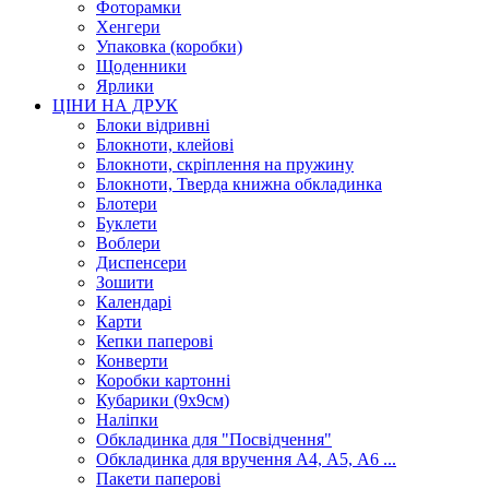
Фоторамки
Хенгери
Упаковка (коробки)
Щоденники
Ярлики
ЦІНИ НА ДРУК
Блоки відривні
Блокноти, клейові
Блокноти, скріплення на пружину
Блокноти, Тверда книжна обкладинка
Блотери
Буклети
Воблери
Диспенсери
Зошити
Календарі
Карти
Кепки паперові
Конверти
Коробки картонні
Кубарики (9х9см)
Наліпки
Обкладинка для "Посвідчення"
Обкладинка для вручення А4, А5, А6 ...
Пакети паперові