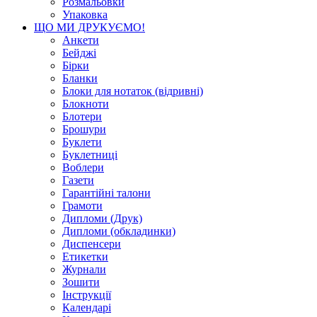
Розмальовки
Упаковка
ЩО МИ ДРУКУЄМО!
Анкети
Бейджі
Бірки
Бланки
Блоки для нотаток (відривні)
Блокноти
Блотери
Брошури
Буклети
Буклетниці
Воблери
Газети
Гарантійні талони
Грамоти
Дипломи (Друк)
Дипломи (обкладинки)
Диспенсери
Етикетки
Журнали
Зошити
Інструкції
Календарі