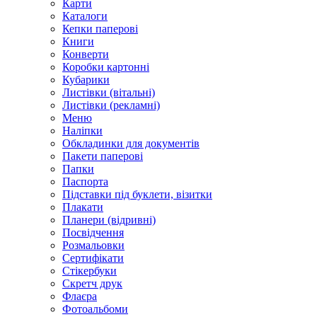
Карти
Каталоги
Кепки паперові
Книги
Конверти
Коробки картонні
Кубарики
Листівки (вітальні)
Листівки (рекламні)
Меню
Наліпки
Обкладинки для документів
Пакети паперові
Папки
Паспорта
Підставки під буклети, візитки
Плакати
Планери (відривні)
Посвідчення
Розмальовки
Сертифікати
Стікербуки
Скретч друк
Флаєра
Фотоальбоми