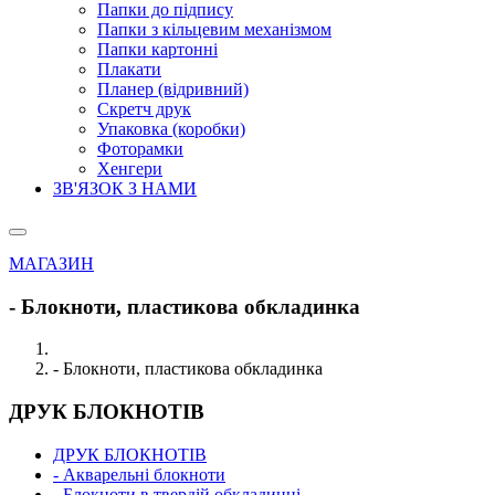
Папки до підпису
Папки з кільцевим механізмом
Папки картонні
Плакати
Планер (відривний)
Скретч друк
Упаковка (коробки)
Фоторамки
Хенгери
ЗВ'ЯЗОК З НАМИ
МАГАЗИН
- Блокноти, пластикова обкладинка
- Блокноти, пластикова обкладинка
ДРУК БЛОКНОТІВ
ДРУК БЛОКНОТІВ
- Акварельні блокноти
- Блокноти в твердій обкладинці