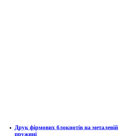
Друк фірмових блокнотів на металевій
пружині