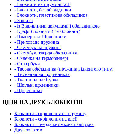
- Блокноти на пружині (2:1)
- Блокноти, без обкладинки
- Блокноти, пластикова обкладинка
- Зошити
- із Відривними аркушами і обкладинкою
- Крафт блокноти (Еко блокнот)
- Планери та Щоденники
- Прихована пружина
- Скетчбук на пружині
- Скетчбук, тверда обкладинка
- Склейка на термобіндері
- Стікербуки
- Тверда обкладинка (пружина відкритого типу)
- Тиснення на щоденниках
- Тканинна палітурка
- Шкільні щоденники
- Щоденники
ЦІНИ НА ДРУК БЛОКНОТІВ
Блокноти - скріплення на пружину
Блокноти - скріплення на клей
Блокноти - тверда книжкова палітурка
Друк зошитів