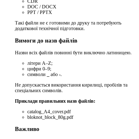
CDR
DOC / DOCX
PPT / PPTX
Такі файли не є готовими до друку та потребують
додаткової технічної підготовки.
Вимоги до назв файлів
Назви всіх файлів повинні бути виключно латиницею.
літери A–Z;
цифри 0–9;
символи
_
або
-
.
Не допускається використання кирилиці, пробілів та
спеціальних символів.
Приклади правильних назв файлів:
catalog_A4_cover.pdf
bloknot_block_80g.pdf
Важливо