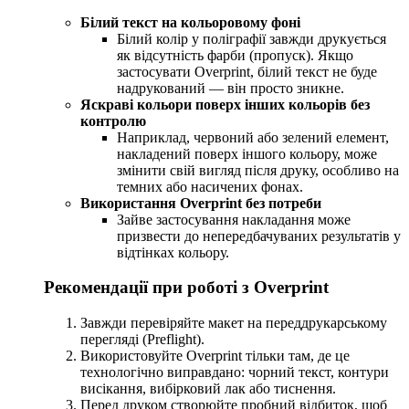
Білий текст на кольоровому фоні
Білий колір у поліграфії завжди друкується
як відсутність фарби (пропуск). Якщо
застосувати Overprint, білий текст не буде
надрукований — він просто зникне.
Яскраві кольори поверх інших кольорів без
контролю
Наприклад, червоний або зелений елемент,
накладений поверх іншого кольору, може
змінити свій вигляд після друку, особливо на
темних або насичених фонах.
Використання Overprint без потреби
Зайве застосування накладання може
призвести до непередбачуваних результатів у
відтінках кольору.
Рекомендації при роботі з Overprint
Завжди перевіряйте макет на переддрукарському
перегляді (Preflight).
Використовуйте Overprint тільки там, де це
технологічно виправдано: чорний текст, контури
висікання, вибірковий лак або тиснення.
Перед друком створюйте пробний відбиток, щоб