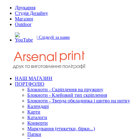
Друкарня
Студія Дизайну
Магазин
Outdoor
| Слідкуй за нами
НАШ МАГАЗИН
ПОРТФОЛІО
Блокноти - Скріплення на пружину
Блокноти - Клейовий тип скріплення
Блокноти - Тверда обкладинка і шитво на нитку
Календарі
Карти
Каталоги
Конверти
Маркування (етикетки, бірки...)
Папки