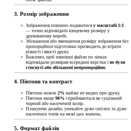
3. Розмір зображення
Зображення повинно подаватися
у масштабі 1:1
— точно відповідати кінцевому розміру у
друкованому виробі.
Збільшення або зменшення розміру зображення без
пропорційної підготовки призводить до втрати
різкості і якості друку.
Важливо, щоб зовнішні файли по лінках
відповідали розмірам всередині верстки і
не були
стиснуті або збільшені непропорційно
.
4. Півтони та контраст
Півтони нижче
2%
майже не видно при друку.
Півтони вище
96%
сприймаються як суцільний
чорний або насичений колір.
Плануючи дизайн, уникайте дуже світлих та дуже
насичених тонів на межі цих значень.
5. Формат файлів