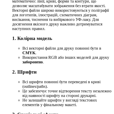
математично: лінії, криві, форми та контури, що
дозволяє масштабувати зображення без втрати якості.
Векторні файли широко використовуються у поліграфії
для логотипів, ілюстрацій, схематичних діаграм,
висікання, тиснення та вибіркового УФ-лаку. Для
досягнення якісного друку важливо дотримуватися
наступних правил.
1. Колірна модель
Всі векторні файли для друку повинні бути в
CMYK
.
Використання RGB або інших моделей для друку
заборонено
.
2. Шрифти
Всі шрифти повинні бути переведені в криві
(outlines/paths).
Це забезпечує точне відтворення тексту незалежно
від наявності шрифту на стороні друкарні.
Не залишайте шрифти у вигляді текстових
елементів у фінальному макеті.