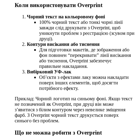
Коли використовувати Overprint
Чорний текст на кольоровому фоні
100% чорний текст або тонкі чорні лінії
завжди слід друкувати з Overprint, щоб
уникнути проблем з реєстрацією (зсувом при
друці).
Контури висікання або тиснення
Для підготовки макетів, де зображення або
фон повинен “перекривати” лінії висікання
або тиснення, Overprint забезпечує
правильне накладання.
Вибірковий УФ-лак
Об’єкти з ефектами лаку можна накладати
поверх інших елементів, щоб досягти
потрібного ефекту.
Приклад: Чорний логотип на синьому фоні. Якщо текст
не позначений як Overprint, при друці він може
з’явитися з білим контуром через невелике зміщення
фарб. З Overprint чорний текст друкується поверх
синього без проблем.
Що не можна робити з Overprint