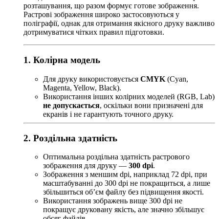
розташування, що разом формує готове зображення.
Растрові зображення широко застосовуються у
поліграфії, однак для отримання якісного друку важливо
дотримуватися чітких правил підготовки.
1. Колірна модель
Для друку використовується
CMYK
(Cyan,
Magenta, Yellow, Black).
Використання інших колірних моделей (RGB, Lab)
не допускається
, оскільки вони призначені для
екранів і не гарантують точного друку.
2. Роздільна здатність
Оптимальна роздільна здатність растрового
зображення для друку —
300 dpi
.
Зображення з меншим dpi, наприклад 72 dpi, при
масштабуванні до 300 dpi не покращиться, а лише
збільшиться об’єм файлу без підвищення якості.
Використання зображень вище 300 dpi не
покращує друковану якість, але значно збільшує
обсяг файлів.