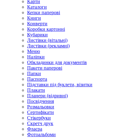
Карти
Каталоги
Кепки паперові
Книги
Конверти
Коробки картонні
Кубарики
Листівки (вітальні)
Листівки (рекламні)
Меню
Наліпки
Обкладинки для документів
Пакети паперові
Папки
Паспорта
Підставки під буклети, візитки
Плакати
Планери (відривні)
Посвідчення
Розмальовки
Сертифікати
Стікербуки
Скретч друк
Флаєра
Фотоальбоми