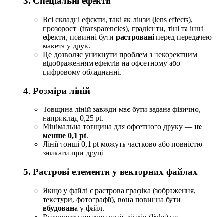
3. Спеціальні ефекти
Всі складні ефекти, такі як лінзи (lens effects),
прозорості (transparencies), градієнти, тіні та інші
ефекти, повинні бути
растровані
перед передачею
макета у друк.
Це дозволяє уникнути проблем з некоректним
відображенням ефектів на офсетному або
цифровому обладнанні.
4. Розміри ліній
Товщина ліній завжди має бути задана фізично,
наприклад 0,25 pt.
Мінімальна товщина для офсетного друку —
не
менше 0,1 pt
.
Лінії тонші 0,1 pt можуть частково або повністю
зникати при друці.
5. Растрові елементи у векторних файлах
Якщо у файлі є растрова графіка (зображення,
текстури, фотографії), вона повинна бути
вбудована
у файл.
Використання зовнішніх лінків (links) не