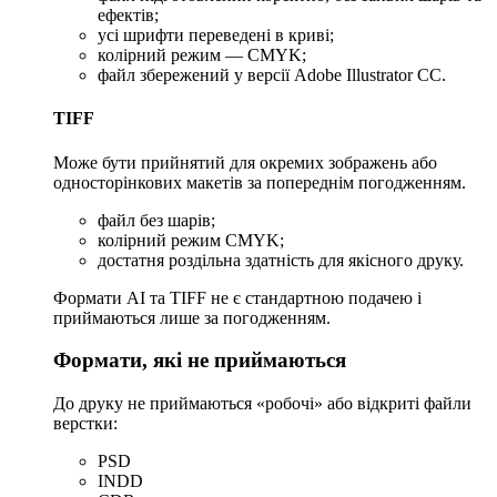
ефектів;
усі шрифти переведені в криві;
колірний режим — CMYK;
файл збережений у версії Adobe Illustrator CC.
TIFF
Може бути прийнятий для окремих зображень або
односторінкових макетів за попереднім погодженням.
файл без шарів;
колірний режим CMYK;
достатня роздільна здатність для якісного друку.
Формати AI та TIFF не є стандартною подачею і
приймаються лише за погодженням.
Формати, які не приймаються
До друку не приймаються «робочі» або відкриті файли
верстки:
PSD
INDD