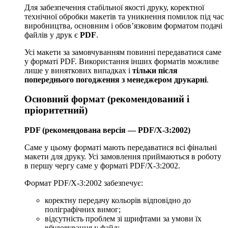
Для забезпечення стабільної якості друку, коректної
технічної обробки макетів та уникнення помилок під час
виробництва, основним і обов’язковим форматом подачі
файлів у друк є
PDF
.
Усі макети за замовчуванням повинні передаватися саме
у форматі PDF. Використання інших форматів можливе
лише у виняткових випадках і
тільки після
попереднього погодження з менеджером друкарні
.
Основний формат (рекомендований і
пріоритетний)
PDF (рекомендована версія — PDF/X-3:2002)
Саме у цьому форматі мають передаватися всі фінальні
макети для друку. Усі замовлення приймаються в роботу
в першу чергу саме у форматі PDF/X-3:2002.
Формат PDF/X-3:2002 забезпечує:
коректну передачу кольорів відповідно до
поліграфічних вимог;
відсутність проблем зі шрифтами за умови їх
вбудовування у файл;