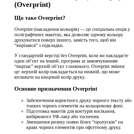
(Overprint)
Що таке Overprint?
Overprint (накладення кольорів) — це спеціальна опція у
поліграфічних макетах, яка дозволяє одному кольору
друкуватися поверх іншого, замість того, щоб він
“вирізався” з підкладки.
У стандартній верстці без Overprint, коли ви накладаєте
один об’єкт на інший, програма за замовчуванням
“вирізає” верхній об’єкт з нижнього. Overprint змінює
це: верхній колір накладається на нижній, що може
впливати на кінцевий колір друку.
Основне призначення Overprint
Забезпечення коректного друку чорного тексту або
тонких чорних елементів на кольоровому фоні.
Підготовка макетів для контурів висікання,
вибіркового УФ-лаку або тиснення.
Зменшення ризику появи білих “пропусків” на
краях чорних елементів при офсетному друку.