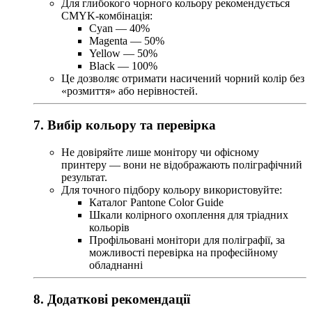
Для глибокого чорного кольору рекомендується
CMYK-комбінація:
Cyan — 40%
Magenta — 50%
Yellow — 50%
Black — 100%
Це дозволяє отримати насичений чорний колір без
«розмиття» або нерівностей.
7. Вибір кольору та перевірка
Не довіряйте лише монітору чи офісному
принтеру — вони не відображають поліграфічний
результат.
Для точного підбору кольору використовуйте:
Каталог Pantone Color Guide
Шкали колірного охоплення для тріадних
кольорів
Профільовані монітори для поліграфії, за
можливості перевірка на професійному
обладнанні
8. Додаткові рекомендації