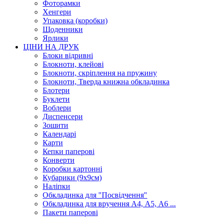
Фоторамки
Хенгери
Упаковка (коробки)
Щоденники
Ярлики
ЦІНИ НА ДРУК
Блоки відривні
Блокноти, клейові
Блокноти, скріплення на пружину
Блокноти, Тверда книжна обкладинка
Блотери
Буклети
Воблери
Диспенсери
Зошити
Календарі
Карти
Кепки паперові
Конверти
Коробки картонні
Кубарики (9х9см)
Наліпки
Обкладинка для "Посвідчення"
Обкладинка для вручення А4, А5, А6 ...
Пакети паперові