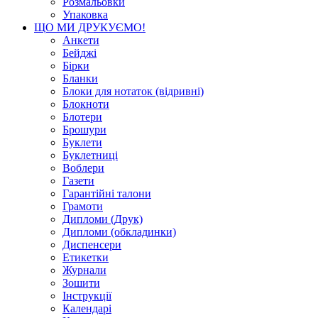
Розмальовки
Упаковка
ЩО МИ ДРУКУЄМО!
Анкети
Бейджі
Бірки
Бланки
Блоки для нотаток (відривні)
Блокноти
Блотери
Брошури
Буклети
Буклетниці
Воблери
Газети
Гарантійні талони
Грамоти
Дипломи (Друк)
Дипломи (обкладинки)
Диспенсери
Етикетки
Журнали
Зошити
Інструкції
Календарі