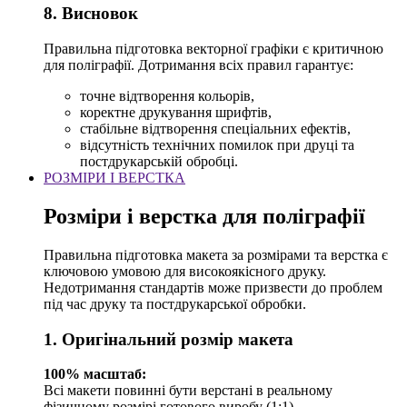
8. Висновок
Правильна підготовка векторної графіки є критичною
для поліграфії. Дотримання всіх правил гарантує:
точне відтворення кольорів,
коректне друкування шрифтів,
стабільне відтворення спеціальних ефектів,
відсутність технічних помилок при друці та
постдрукарській обробці.
РОЗМІРИ І ВЕРСТКА
Розміри і верстка для поліграфії
Правильна підготовка макета за розмірами та верстка є
ключовою умовою для високоякісного друку.
Недотримання стандартів може призвести до проблем
під час друку та постдрукарської обробки.
1. Оригінальний розмір макета
100% масштаб:
Всі макети повинні бути верстані в реальному
фізичному розмірі готового виробу (1:1).