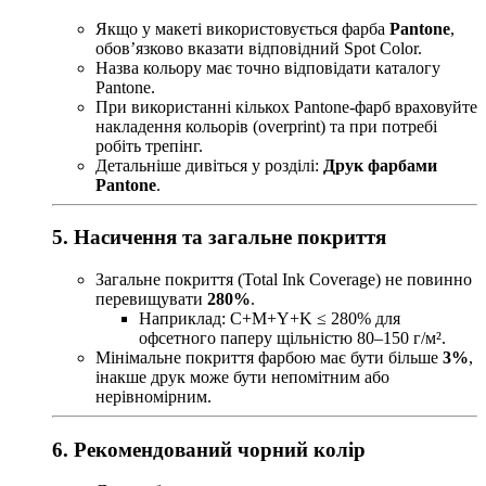
Якщо у макеті використовується фарба
Pantone
,
обов’язково вказати відповідний Spot Color.
Назва кольору має точно відповідати каталогу
Pantone.
При використанні кількох Pantone-фарб враховуйте
накладення кольорів (overprint) та при потребі
робіть трепінг.
Детальніше дивіться у розділі:
Друк фарбами
Pantone
.
5. Насичення та загальне покриття
Загальне покриття (Total Ink Coverage) не повинно
перевищувати
280%
.
Наприклад: C+M+Y+K ≤ 280% для
офсетного паперу щільністю 80–150 г/м².
Мінімальне покриття фарбою має бути більше
3%
,
інакше друк може бути непомітним або
нерівномірним.
6. Рекомендований чорний колір