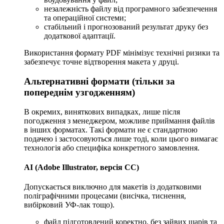
незалежність файлу від програмного забезпечення
та операційної системи;
стабільний і прогнозований результат друку без
додаткової адаптації.
Використання формату PDF мінімізує технічні ризики та
забезпечує точне відтворення макета у друці.
Альтернативні формати (тільки за
попереднім узгодженням)
В окремих, виняткових випадках, лише після
погодження з менеджером, можливе приймання файлів
в інших форматах. Такі формати не є стандартною
подачею і застосовуються лише тоді, коли цього вимагає
технологія або специфіка конкретного замовлення.
AI (Adobe Illustrator, версія CC)
Допускається виключно для макетів із додатковими
поліграфічними процесами (висічка, тиснення,
вибірковий УФ-лак тощо).
файл підготовлений коректно, без зайвих шарів та