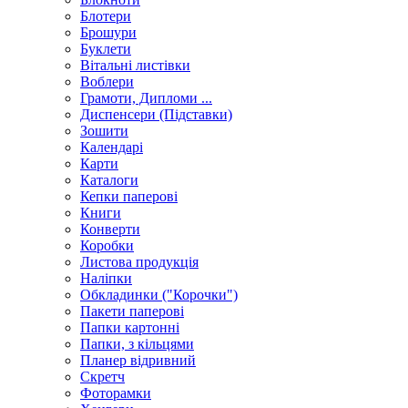
Блотери
Брошури
Буклети
Вітальні листівки
Воблери
Грамоти, Дипломи ...
Диспенсери (Підставки)
Зошити
Календарі
Карти
Каталоги
Кепки паперові
Книги
Конверти
Коробки
Листова продукція
Наліпки
Обкладинки ("Корочки")
Пакети паперові
Папки картонні
Папки, з кільцями
Планер відривний
Скретч
Фоторамки