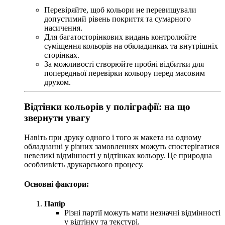
Перевіряйте, щоб кольори не перевищували
допустимий рівень покриття та сумарного
насичення.
Для багатосторінкових видань контролюйте
суміщення кольорів на обкладинках та внутрішніх
сторінках.
За можливості створюйте пробні відбитки для
попередньої перевірки кольору перед масовим
друком.
Відтінки кольорів у поліграфії: на що
звернути увагу
Навіть при друку одного і того ж макета на одному
обладнанні у різних замовленнях можуть спостерігатися
невеликі відмінності у відтінках кольору. Це природна
особливість друкарського процесу.
Основні фактори:
Папір
Різні партії можуть мати незначні відмінності
у відтінку та текстурі.