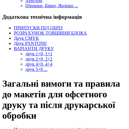
Хенгери
Цінники, Бірки, Ярлики ...
Додаткова технічна інформація
ПРИПУСКИ ПІД ОБРІЗ
РОЗРАХУНОК ТОВЩИНИ БЛОКА
Друк CMYK
Друк PANTONE
ВАРІАНТИ ДРУКУ
друк 1+0, 1+1
друк 2+0, 2+2
друк 4+0, 4+4
друк 5+0 ...
Загальні вимоги та правила
до макетів для офсетного
друку та після друкарської
обробки