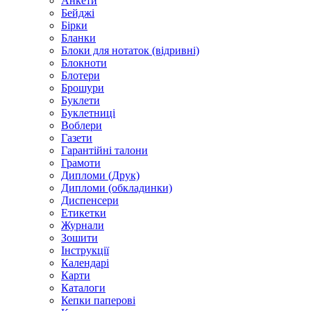
Анкети
Бейджі
Бірки
Бланки
Блоки для нотаток (відривні)
Блокноти
Блотери
Брошури
Буклети
Буклетниці
Воблери
Газети
Гарантійні талони
Грамоти
Дипломи (Друк)
Дипломи (обкладинки)
Диспенсери
Етикетки
Журнали
Зошити
Інструкції
Календарі
Карти
Каталоги
Кепки паперові