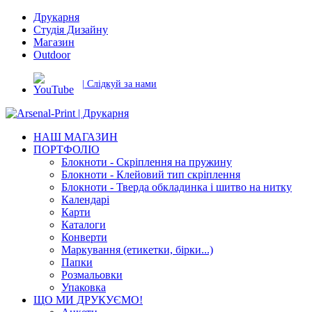
Друкарня
Студія Дизайну
Магазин
Outdoor
| Слідкуй за нами
НАШ МАГАЗИН
ПОРТФОЛІО
Блокноти - Скріплення на пружину
Блокноти - Клейовий тип скріплення
Блокноти - Тверда обкладинка і шитво на нитку
Календарі
Карти
Каталоги
Конверти
Маркування (етикетки, бірки...)
Папки
Розмальовки
Упаковка
ЩО МИ ДРУКУЄМО!