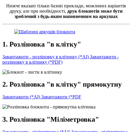
Нижче вказані тільки базові приклади, можливих варіантів
друку, але при необхідності,
друк блокнотів може бути
зроблений з будь-яким наповненням на аркушах
1. Розліновка "в клітку"
Завантажити - розліновку в клітинку (*AI)
Завантажити -
розліновку в клітинку (*PDF)
2. Розліновка "в клітку" прямокутну
Завантажити (*AI)
Завантажити (*PDF
3. Розліновка "Міліметровка"
Завантажити - міліметровка (*AI)
Завантажити - міліметровка