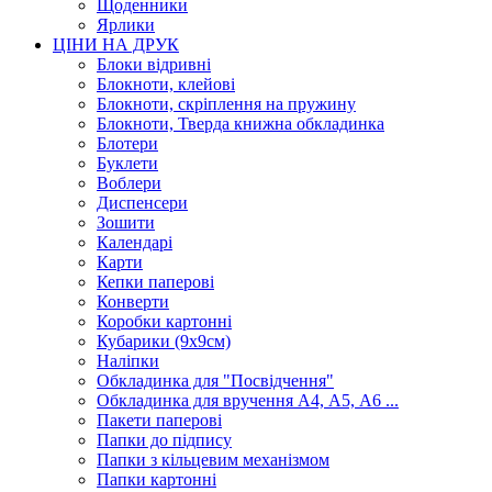
Щоденники
Ярлики
ЦІНИ НА ДРУК
Блоки відривні
Блокноти, клейові
Блокноти, скріплення на пружину
Блокноти, Тверда книжна обкладинка
Блотери
Буклети
Воблери
Диспенсери
Зошити
Календарі
Карти
Кепки паперові
Конверти
Коробки картонні
Кубарики (9х9см)
Наліпки
Обкладинка для "Посвідчення"
Обкладинка для вручення А4, А5, А6 ...
Пакети паперові
Папки до підпису
Папки з кільцевим механізмом
Папки картонні