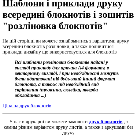
Шаблони і приклади друку
всередині блокнотів і зошитів
"розліновка блокнотів"
На цій сторінці ви можете ознайомитись з варіантами друку
всередині блокнотів розліновки, а також подивитися
приклади дизайну що використовується для блокнотів
Всі шаблони розліновки блокнотів надані у
вигляді прикладу для аркуша А4 формату, в
векторному вигляді, і при необхідності можуть
бути адаптовані під будь-який інший формат
блокнота, а також під необхідний вид
скріплення (пружина, склейка, тверда
обкладинка ...)
Ціна на друк блокнотів
У нас в друкарні ви можете замовити
друк блокнотів
, з
самим різним варіантом друку листів, а також з аркушами без
друку