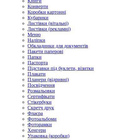
Книги
Конверти
Коробки картонні
Кубарики
Листівки (вітальні)
Листівки (рекламні)
Меню
Наліпки
Обкладинки для документів
Пакети паперові
Папки
Паспорта
Підставки під буклети, візитки
Плакати
Планери (відривні)
Посвідчення
Розмальовки
Сертифікати
Стікербуки
Скретч друк
Флаєра
Фотоальбоми
Фоторамки
Хенгери
Упаковка (коробки)