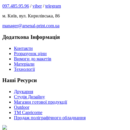
097.485.95.96
/
viber
/
telegram
м. Київ, вул. Кирилівська, 86
manager@arsenal-print.com.ua
Додаткова Інформація
Контакти
Розрахунок ціни
Вимоги до макетів
Матеріали
Технології
Наші Ресурси
Друкарня
Студія Дизайну
Магазин готової продукції
Outdoor
TM Capricorne
Продаж поліграфічного обладнання