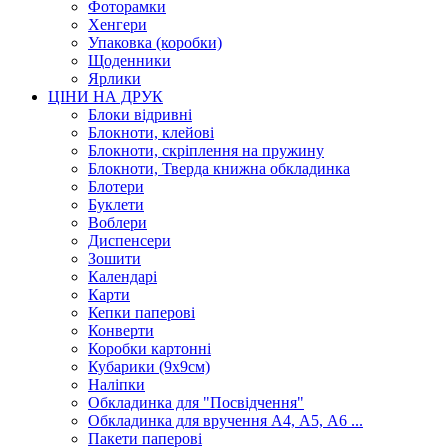
Фоторамки
Хенгери
Упаковка (коробки)
Щоденники
Ярлики
ЦІНИ НА ДРУК
Блоки відривні
Блокноти, клейові
Блокноти, скріплення на пружину
Блокноти, Тверда книжна обкладинка
Блотери
Буклети
Воблери
Диспенсери
Зошити
Календарі
Карти
Кепки паперові
Конверти
Коробки картонні
Кубарики (9х9см)
Наліпки
Обкладинка для "Посвідчення"
Обкладинка для вручення А4, А5, А6 ...
Пакети паперові