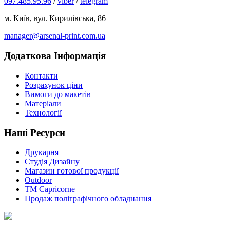
097.485.95.96
/
viber
/
telegram
м. Київ, вул. Кирилівська, 86
manager@arsenal-print.com.ua
Додаткова Інформація
Контакти
Розрахунок ціни
Вимоги до макетів
Матеріали
Технології
Наші Ресурси
Друкарня
Студія Дизайну
Магазин готової продукції
Outdoor
TM Capricorne
Продаж поліграфічного обладнання