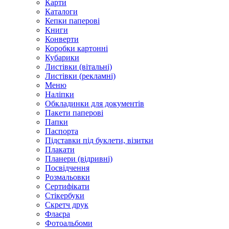
Карти
Каталоги
Кепки паперові
Книги
Конверти
Коробки картонні
Кубарики
Листівки (вітальні)
Листівки (рекламні)
Меню
Наліпки
Обкладинки для документів
Пакети паперові
Папки
Паспорта
Підставки під буклети, візитки
Плакати
Планери (відривні)
Посвідчення
Розмальовки
Сертифікати
Стікербуки
Скретч друк
Флаєра
Фотоальбоми