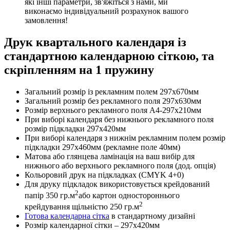
які інші параметри, зв'яжіться з нами, ми
виконаємо індивідуальний розрахунок вашого
замовлення!
Друк квартального календаря із
стандартною календарною сіткою, та
скріпленням на 1 пружину
Загальний розмір із рекламним полем 297х670мм
Загальний розмір без рекламного поля 297х630мм
Розмір верхнього рекламного поля А4-297х210мм
При виборі календаря без нижнього рекламного поля
розмір підкладки 297х420мм
При виборі календаря з нижнім рекламним полем розмір
підкладки 297х460мм (рекламне поле 40мм)
Матова або глянцева ламінація на ваш вибір для
нижнього або верхнього рекламного поля (дод. опція)
Кольоровий друк на підкладках (CMYK 4+0)
Для друку підкладок використовується крейдований
2
папір 350 гр.м
або картон одностороннього
2
крейдування щільністю 250 гр.м
Готова календарна сітка
в стандартному дизайні
Розмір календарної сітки – 297х420мм