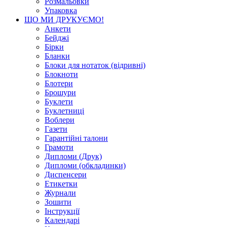
Розмальовки
Упаковка
ЩО МИ ДРУКУЄМО!
Анкети
Бейджі
Бірки
Бланки
Блоки для нотаток (відривні)
Блокноти
Блотери
Брошури
Буклети
Буклетниці
Воблери
Газети
Гарантійні талони
Грамоти
Дипломи (Друк)
Дипломи (обкладинки)
Диспенсери
Етикетки
Журнали
Зошити
Інструкції
Календарі