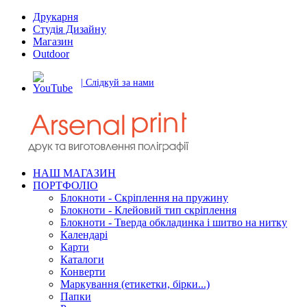
Друкарня
Студія Дизайну
Магазин
Outdoor
| Слідкуй за нами
НАШ МАГАЗИН
ПОРТФОЛІО
Блокноти - Скріплення на пружину
Блокноти - Клейовий тип скріплення
Блокноти - Тверда обкладинка і шитво на нитку
Календарі
Карти
Каталоги
Конверти
Маркування (етикетки, бірки...)
Папки