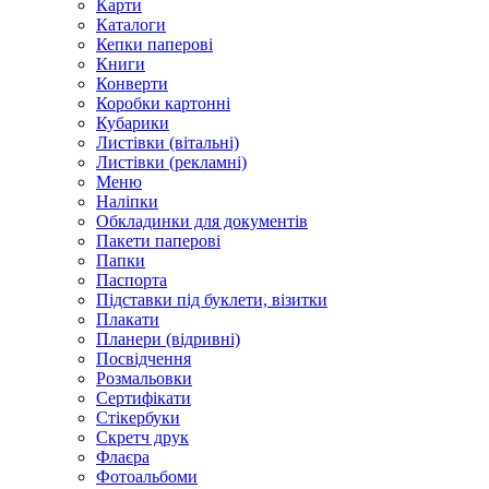
Карти
Каталоги
Кепки паперові
Книги
Конверти
Коробки картонні
Кубарики
Листівки (вітальні)
Листівки (рекламні)
Меню
Наліпки
Обкладинки для документів
Пакети паперові
Папки
Паспорта
Підставки під буклети, візитки
Плакати
Планери (відривні)
Посвідчення
Розмальовки
Сертифікати
Стікербуки
Скретч друк
Флаєра
Фотоальбоми