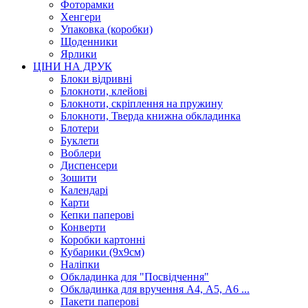
Фоторамки
Хенгери
Упаковка (коробки)
Щоденники
Ярлики
ЦІНИ НА ДРУК
Блоки відривні
Блокноти, клейові
Блокноти, скріплення на пружину
Блокноти, Тверда книжна обкладинка
Блотери
Буклети
Воблери
Диспенсери
Зошити
Календарі
Карти
Кепки паперові
Конверти
Коробки картонні
Кубарики (9х9см)
Наліпки
Обкладинка для "Посвідчення"
Обкладинка для вручення А4, А5, А6 ...
Пакети паперові