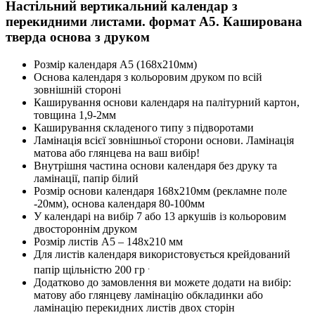
Настільний вертикальний календар з
перекидними листами. формат A5. Каширована
тверда основа з друком
Розмір календаря А5 (168х210мм)
Основа календаря з кольоровим друком по всій
зовнішній стороні
Каширування основи календаря на палітурний картон,
товщина 1,9-2мм
Каширування складеного типу з підворотами
Ламінація всієї зовнішньої сторони основи. Ламінація
матова або глянцева на ваш вибір!
Внутрішня частина основи календаря без друку та
ламінації, папір білий
Розмір основи календаря 168х210мм (рекламне поле
-20мм), основа календаря 80-100мм
У календарі на вибір 7 або 13 аркушів із кольоровим
двостороннім друком
Розмір листів А5 – 148х210 мм
Для листів календаря використовується крейдований
.
папір щільністю 200 гр
Додатково до замовлення ви можете додати на вибір:
матову або глянцеву ламінацію обкладинки або
ламінацію перекидних листів двох сторін