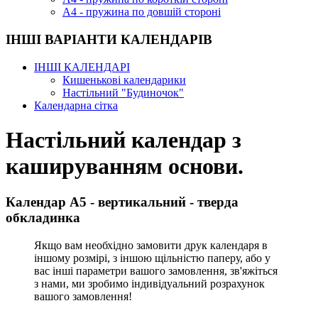
А4 - пружина по довшій стороні
ІНШІ ВАРІАНТИ КАЛЕНДАРІВ
ІНШІ КАЛЕНДАРІ
Кишенькові календарики
Настільний "Будиночок"
Календарна сітка
Настільний календар з
кашируванням основи.
Календар А5 - вертикальний - тверда
обкладинка
Якщо вам необхідно замовити друк календаря в
іншому розмірі, з іншою щільністю паперу, або у
вас інші параметри вашого замовлення, зв'яжіться
з нами, ми зробимо індивідуальний розрахунок
вашого замовлення!