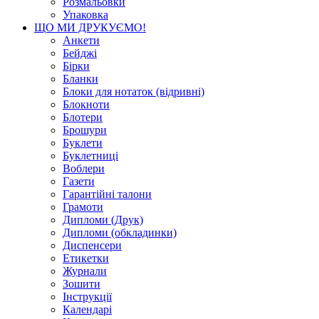
Розмальовки
Упаковка
ЩО МИ ДРУКУЄМО!
Анкети
Бейджі
Бірки
Бланки
Блоки для нотаток (відривні)
Блокноти
Блотери
Брошури
Буклети
Буклетниці
Воблери
Газети
Гарантійні талони
Грамоти
Дипломи (Друк)
Дипломи (обкладинки)
Диспенсери
Етикетки
Журнали
Зошити
Інструкції
Календарі