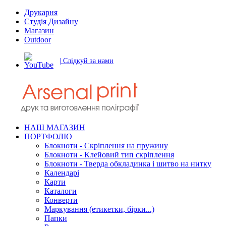
Друкарня
Студія Дизайну
Магазин
Outdoor
| Слідкуй за нами
НАШ МАГАЗИН
ПОРТФОЛІО
Блокноти - Скріплення на пружину
Блокноти - Клейовий тип скріплення
Блокноти - Тверда обкладинка і шитво на нитку
Календарі
Карти
Каталоги
Конверти
Маркування (етикетки, бірки...)
Папки