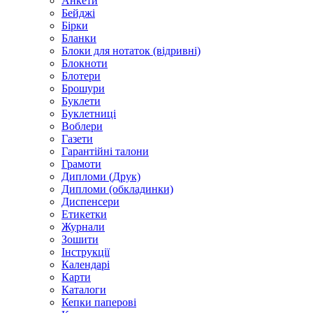
Анкети
Бейджі
Бірки
Бланки
Блоки для нотаток (відривні)
Блокноти
Блотери
Брошури
Буклети
Буклетниці
Воблери
Газети
Гарантійні талони
Грамоти
Дипломи (Друк)
Дипломи (обкладинки)
Диспенсери
Етикетки
Журнали
Зошити
Інструкції
Календарі
Карти
Каталоги
Кепки паперові