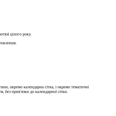
отязі цілого року.
товлення.
тини, окремо календарна сітка, і окремо тематичні
, без прив'язки до календарної сітки.