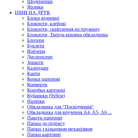
Щоденники
Ярлики
ЦІНИ НА ДРУК
Блоки відривні
Блокноти, клейові
Блокноти, скріплення на пружину
Блокноти, Тверда книжна обкладинка
Блотери
Буклети
Воблери
Диспенсери
Зошити
Календарі
Карти
Кепки паперові
Конверти
Коробки картонні
Кубарики (9х9см)
Наліпки
Обкладинка для "Посвідчення"
Обкладинка для вручення А4, А5, А6 ...
Пакети паперові
Папки до підпису
Папки з кільцевим механізмом
Папки картонні