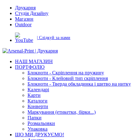
Друкарня
Студія Дизайну
Магазин
Outdoor
| Слідкуй за нами
НАШ МАГАЗИН
ПОРТФОЛІО
Блокноти - Скріплення на пружину
Блокноти - Клейовий тип скріплення
Блокноти - Тверда обкладинка і шитво на нитку
Календарі
Карти
Каталоги
Конверти
Маркування (етикетки, бірки...)
Папки
Розмальовки
Упаковка
ЩО МИ ДРУКУЄМО!