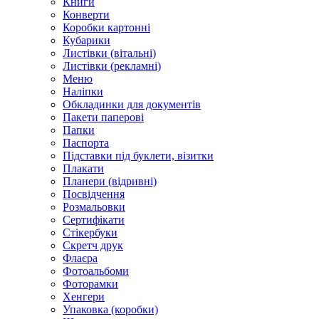
Книги
Конверти
Коробки картонні
Кубарики
Листівки (вітальні)
Листівки (рекламні)
Меню
Наліпки
Обкладинки для документів
Пакети паперові
Папки
Паспорта
Підставки під буклети, візитки
Плакати
Планери (відривні)
Посвідчення
Розмальовки
Сертифікати
Стікербуки
Скретч друк
Флаєра
Фотоальбоми
Фоторамки
Хенгери
Упаковка (коробки)