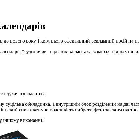
календарів
р до нового року, і крім цього ефективний рекламний носій на пр
ендарів "будиночок" в різних варіантах, розмірах, і видах виго
же і дуже різноманітна.
му суцільна обкладинка, а внутрішній блок розділений на дві час
інцевий споживач має можливість вибрати фото за своїм настроєм
у іншому виконанні!