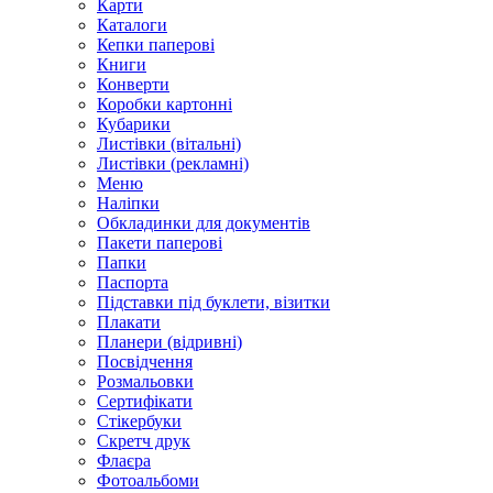
Карти
Каталоги
Кепки паперові
Книги
Конверти
Коробки картонні
Кубарики
Листівки (вітальні)
Листівки (рекламні)
Меню
Наліпки
Обкладинки для документів
Пакети паперові
Папки
Паспорта
Підставки під буклети, візитки
Плакати
Планери (відривні)
Посвідчення
Розмальовки
Сертифікати
Стікербуки
Скретч друк
Флаєра
Фотоальбоми