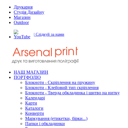
Друкарня
Студія Дизайну
Магазин
Outdoor
| Слідкуй за нами
НАШ МАГАЗИН
ПОРТФОЛІО
Блокноти - Скріплення на пружину
Блокноти - Клейовий тип скріплення
Блокноти - Тверда обкладинка і шитво на нитку
Календарі
Карти
Каталоги
Конверти
Маркування (етикетки, бірки...)
Папки і обкладинки