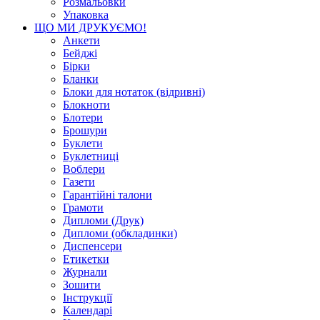
Розмальовки
Упаковка
ЩО МИ ДРУКУЄМО!
Анкети
Бейджі
Бірки
Бланки
Блоки для нотаток (відривні)
Блокноти
Блотери
Брошури
Буклети
Буклетниці
Воблери
Газети
Гарантійні талони
Грамоти
Дипломи (Друк)
Дипломи (обкладинки)
Диспенсери
Етикетки
Журнали
Зошити
Інструкції
Календарі