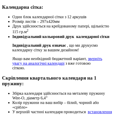
Календарна сітка:
Один блок календарної сітки з 12 аркушів
Розмір листів – 297х420мм
Друк здійснюється на крейдованому папері, щільністю
2
115 гр.м
Індивідуальний кольоровий друк календарної сітки
Індивідуальний друк означає
, що ми друкуємо
календарну сітку за вашим дизайном!
Якщо вам необхідний бюджетний варіант,
зверніть
увагу на аналогічні календарі
з вже готовою
сіткою.
Скріплення квартального календаря на 1
пружину:
Збірка календаря здійснюється на металеву пружину
Wire-O, діаметр 6,4”
Колір пружини на ваш вибір – білий, чорний або
«срібло»
У верхній частині календаря проводиться
встановлення