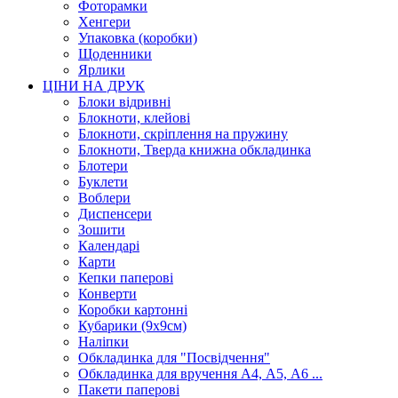
Фоторамки
Хенгери
Упаковка (коробки)
Щоденники
Ярлики
ЦІНИ НА ДРУК
Блоки відривні
Блокноти, клейові
Блокноти, скріплення на пружину
Блокноти, Тверда книжна обкладинка
Блотери
Буклети
Воблери
Диспенсери
Зошити
Календарі
Карти
Кепки паперові
Конверти
Коробки картонні
Кубарики (9х9см)
Наліпки
Обкладинка для "Посвідчення"
Обкладинка для вручення А4, А5, А6 ...
Пакети паперові