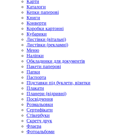
Карти
Каталоги
Кепки паперові
Книги
Конверти
Коробки картонні
Кубарики
Листівки (вітальні)
Листівки (рекламні)
Меню
Наліпки
Обкладинки для документів
Пакети паперові
Папки
Паспорта
Підставки під буклети, візитки
Плакати
Планери (відривні)
Посвідчення
Розмальовки
Сертифікати
Стікербуки
Скретч друк
Флаєра
Фотоальбоми