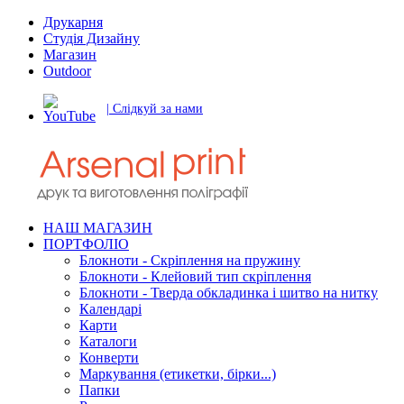
Друкарня
Студія Дизайну
Магазин
Outdoor
| Слідкуй за нами
НАШ МАГАЗИН
ПОРТФОЛІО
Блокноти - Скріплення на пружину
Блокноти - Клейовий тип скріплення
Блокноти - Тверда обкладинка і шитво на нитку
Календарі
Карти
Каталоги
Конверти
Маркування (етикетки, бірки...)
Папки