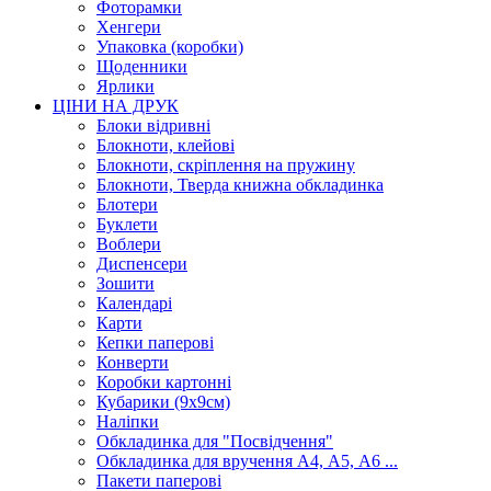
Фоторамки
Хенгери
Упаковка (коробки)
Щоденники
Ярлики
ЦІНИ НА ДРУК
Блоки відривні
Блокноти, клейові
Блокноти, скріплення на пружину
Блокноти, Тверда книжна обкладинка
Блотери
Буклети
Воблери
Диспенсери
Зошити
Календарі
Карти
Кепки паперові
Конверти
Коробки картонні
Кубарики (9х9см)
Наліпки
Обкладинка для "Посвідчення"
Обкладинка для вручення А4, А5, А6 ...
Пакети паперові