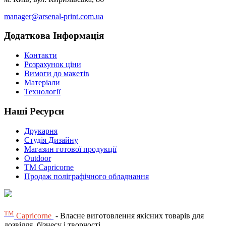
manager@arsenal-print.com.ua
Додаткова Інформація
Контакти
Розрахунок ціни
Вимоги до макетів
Матеріали
Технології
Наші Ресурси
Друкарня
Студія Дизайну
Магазин готової продукції
Outdoor
TM Capricorne
Продаж поліграфічного обладнання
ТМ
Capricorne
- Власне виготовлення якісних товарів для
дозвілля, бізнесу і творчості ...