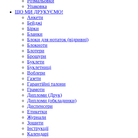
Розмальовки
Упаковка
ЩО МИ ДРУКУЄМО!
Анкети
Бейджі
Бірки
Бланки
Блоки для нотаток (відривні)
Блокноти
Блотери
Брошури
Буклети
Буклетниці
Воблери
Газети
Гарантійні талони
Грамоти
Дипломи (Друк)
Дипломи (обкладинки)
Диспенсери
Етикетки
Журнали
Зошити
Інструкції
Календарі