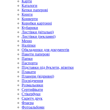
Карти
Каталоги
Кепки паперові
Книги
Конверти
Коробки картонні
Кубарики
Листівки (вітальні)
Листівки (рекламні)
Меню
Наліпки
Обкладинки для документів
Пакети паперові
Папки
Паспорта
Підставки під буклети, візитки
Плакати
Планери (відривні)
Посвідчення
Розмальовки
Сертифікати
Стікербуки
Скретч друк
Флаєра
Фотоальбоми