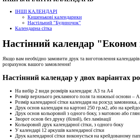
ІНШІ КАЛЕНДАРІ
Кишенькові календарики
Настільний "Будиночок"
Календарна сітка
Настінний календар "Економ 
Якщо вам необхідно замовити друк та виготовлення календарів в
розрахунок вашого замовлення!
Настінний календар у двох варіантах ро
На вибір 2 види розмірів календаря: А3 та А4
Розмір верхнього рекламного поля та нижньої основи – 
Розмір календарної сітки календаря на розсуд замовника,
Друк основ календаря на картоні 250 гр.м2, або на крейд
Друк основ кольоровий з одного боку, з матовою або глян
Зворот основ без друку (білий), без ламінації
Кольоровий друк календарної сітки, з одного боку
У календарі 12 аркушів календарної сітки
Друк календарної сітки виконується на крейдованому папе