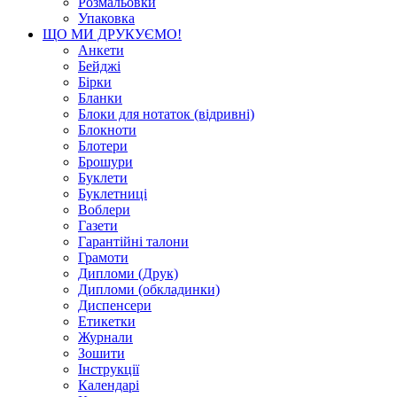
Розмальовки
Упаковка
ЩО МИ ДРУКУЄМО!
Анкети
Бейджі
Бірки
Бланки
Блоки для нотаток (відривні)
Блокноти
Блотери
Брошури
Буклети
Буклетниці
Воблери
Газети
Гарантійні талони
Грамоти
Дипломи (Друк)
Дипломи (обкладинки)
Диспенсери
Етикетки
Журнали
Зошити
Інструкції
Календарі