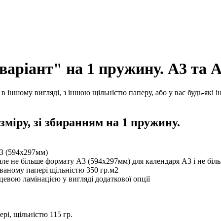
варіант" на 1 пружину. А3 та 
 іншому вигляді, з іншою щільністю паперу, або у вас будь-які і
зміру, зі збиранням на 1 пружину.
А3 (594х297мм)
 але не більше формату А3 (594х297мм) для календаря А3 і не бі
ованому папері щільністю 350 гр.м2
цевою ламінацією у вигляді додаткової опції
рі, щільністю 115 гр.