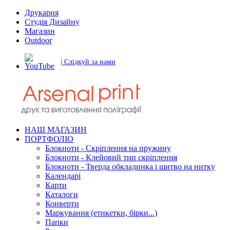
Друкарня
Студія Дизайну
Магазин
Outdoor
| Слідкуй за нами
НАШ МАГАЗИН
ПОРТФОЛІО
Блокноти - Скріплення на пружину
Блокноти - Клейовий тип скріплення
Блокноти - Тверда обкладинка і шитво на нитку
Календарі
Карти
Каталоги
Конверти
Маркування (етикетки, бірки...)
Папки