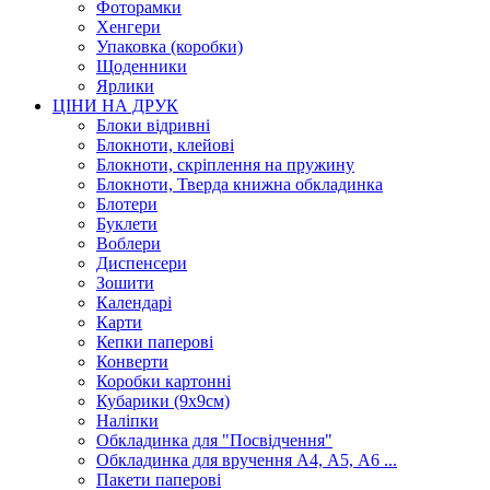
Фоторамки
Хенгери
Упаковка (коробки)
Щоденники
Ярлики
ЦІНИ НА ДРУК
Блоки відривні
Блокноти, клейові
Блокноти, скріплення на пружину
Блокноти, Тверда книжна обкладинка
Блотери
Буклети
Воблери
Диспенсери
Зошити
Календарі
Карти
Кепки паперові
Конверти
Коробки картонні
Кубарики (9х9см)
Наліпки
Обкладинка для "Посвідчення"
Обкладинка для вручення А4, А5, А6 ...
Пакети паперові