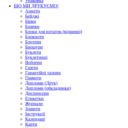
Упаковка
ЩО МИ ДРУКУЄМО!
Анкети
Бейджі
Бірки
Бланки
Блоки для нотаток (відривні)
Блокноти
Блотери
Брошури
Буклети
Буклетниці
Воблери
Газети
Гарантійні талони
Грамоти
Дипломи (Друк)
Дипломи (обкладинки)
Диспенсери
Етикетки
Журнали
Зошити
Інструкції
Календарі
Карти