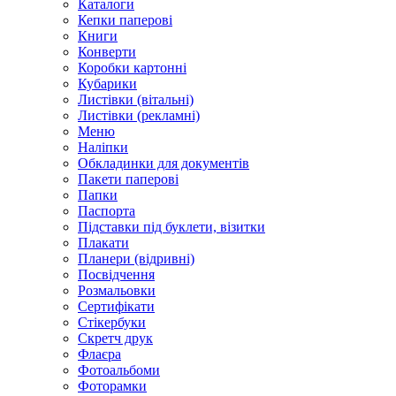
Каталоги
Кепки паперові
Книги
Конверти
Коробки картонні
Кубарики
Листівки (вітальні)
Листівки (рекламні)
Меню
Наліпки
Обкладинки для документів
Пакети паперові
Папки
Паспорта
Підставки під буклети, візитки
Плакати
Планери (відривні)
Посвідчення
Розмальовки
Сертифікати
Стікербуки
Скретч друк
Флаєра
Фотоальбоми
Фоторамки