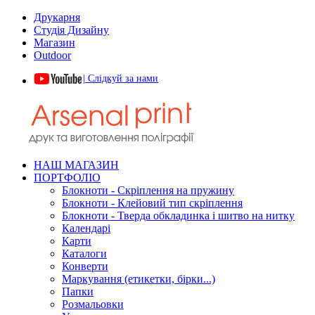
Друкарня
Студія Дизайну
Магазин
Outdoor
| Слідкуй за нами
НАШ МАГАЗИН
ПОРТФОЛІО
Блокноти - Скріплення на пружину
Блокноти - Клейовий тип скріплення
Блокноти - Тверда обкладинка і шитво на нитку
Календарі
Карти
Каталоги
Конверти
Маркування (етикетки, бірки...)
Папки
Розмальовки