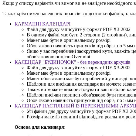
Якщо у списку варіантів чи вимог ви не знайдете необхідного в
Також крім нижченаведених нюансів з підготовки файлів, так
КАРМАННІ КАЛЕНДАРІ
Файл для друку записуйте у формат PDF X3-2002
В одному файлі має бути 2 сторони (2 сторінки), ли
Макет має бути в оригінальному розмірі
Обов'язково наявність припусків під обріз, по 5 мм
Якщо у вас передбачені заокруглені кути, вкажіть це,
обов'язковою опцією Overprint
КАЛЕНДАР "БУДИНОЧОК" - без перекидних аркушів
Файл для друку записуйте у формат PDF X3-2002
Макет має бути в оригінальному розмірі
Макет обов'язково має бути зроблений у вигляді ро
Шаблони для висікання календаря ви можете заванта
Також ви можете використовувати ваш шаблон кал
Шаблон висічки повинен обов'язково бути поміщений
Обов'язково наявність припусків під обріз, по 5 мм
КАЛЕНДАР НАСТІЛЬНИЙ ІЗ ПЕРЕКИДНИМИ АРК
Усі файли для друку записуйте у формат PDF X3-20
Розміри макетів повинні відповідати реальним розм
Основа для календаря: