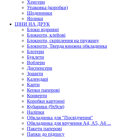
Хенгери
Упаковка (коробки)
Щоденники
Ярлики
ЦІНИ НА ДРУК
Блоки відривні
Блокноти, клейові
Блокноти, скріплення на пружину
Блокноти, Тверда книжна обкладинка
Блотери
Буклети
Воблери
Диспенсери
Зошити
Календарі
Карти
Кепки паперові
Конверти
Коробки картонні
Кубарики (9х9см)
Наліпки
Обкладинка для "Посвідчення"
Обкладинка для вручення А4, А5, А6 ...
Пакети паперові
Папки до підпису