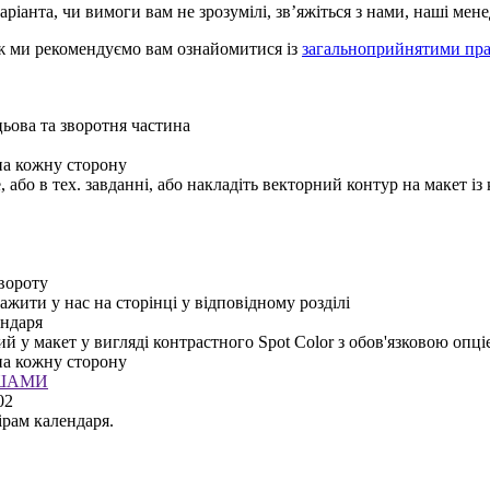
аріанта, чи вимоги вам не зрозумілі, зв’яжіться з нами, наші ме
ож ми рекомендуємо вам ознайомитися із
загальноприйнятими пр
цьова та зворотня частина
 на кожну сторону
 або в тех. завданні, або накладіть векторний контур на макет із
звороту
жити у нас на сторінці у відповідному розділі
ендаря
 у макет у вигляді контрастного Spot Color з обов'язковою опці
 на кожну сторону
УШАМИ
02
ірам календаря.