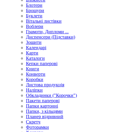
Блотери
Брошури
Буклети
Вітальні листівки
Воблери
Грамоти, Дипломи ...
Диспенсери (Підставки)
Зошити
Календарі
Карти
Каталоги
Кепки паперові
Книги
Конверти
Коробки
Листова продукція
Наліпки
Обкладинки ("Корочки")
Пакети паперові
Папки картонні
Папки, з кільцями
Планер відривний
Скретч
Фоторамки