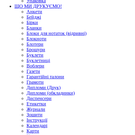
Упаковка
ЩО МИ ДРУКУЄМО!
Анкети
Бейджі
Бірки
Бланки
Блоки для нотаток (відривні)
Блокноти
Блотери
Брошури
Буклети
Буклетниці
Воблери
Газети
Гарантійні талони
Грамоти
Дипломи (Друк)
Дипломи (обкладинки)
Диспенсери
Етикетки
Журнали
Зошити
Інструкції
Календарі
Карти