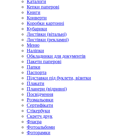
Каталоги
Кепки паперові
Книги
Конверти
Коробки картонні
Кубарики
Листівки (вітальні)
Листівки (рекламні)
Меню
Наліпки
Обкладинки для документів
Пакети паперові
Папки
Паспорта
Підставки під буклети, візитки
Плакати
Планери (відривні)
Посвідчення
Розмальовки
Сертифікати
Стікербуки
Скретч друк
Флаєра
Фотоальбоми
Фоторамки