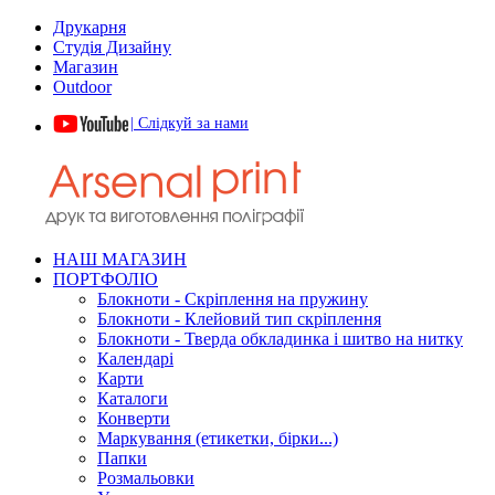
Друкарня
Студія Дизайну
Магазин
Outdoor
| Слідкуй за нами
НАШ МАГАЗИН
ПОРТФОЛІО
Блокноти - Скріплення на пружину
Блокноти - Клейовий тип скріплення
Блокноти - Тверда обкладинка і шитво на нитку
Календарі
Карти
Каталоги
Конверти
Маркування (етикетки, бірки...)
Папки
Розмальовки