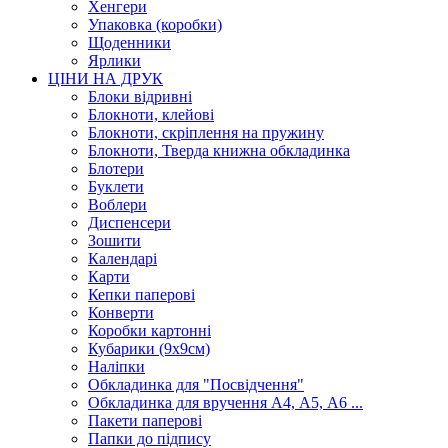
Хенгери
Упаковка (коробки)
Щоденники
Ярлики
ЦІНИ НА ДРУК
Блоки відривні
Блокноти, клейові
Блокноти, скріплення на пружину
Блокноти, Тверда книжна обкладинка
Блотери
Буклети
Воблери
Диспенсери
Зошити
Календарі
Карти
Кепки паперові
Конверти
Коробки картонні
Кубарики (9х9см)
Наліпки
Обкладинка для "Посвідчення"
Обкладинка для вручення А4, А5, А6 ...
Пакети паперові
Папки до підпису