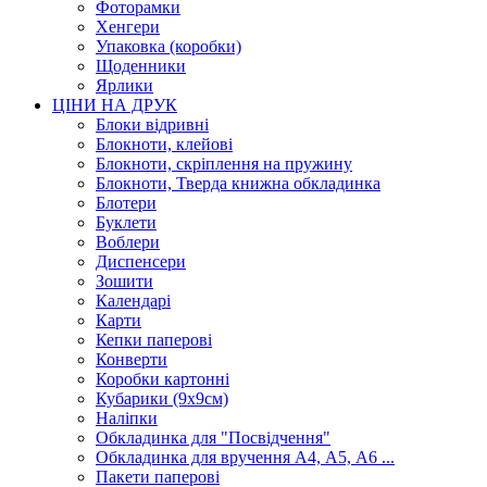
Фоторамки
Хенгери
Упаковка (коробки)
Щоденники
Ярлики
ЦІНИ НА ДРУК
Блоки відривні
Блокноти, клейові
Блокноти, скріплення на пружину
Блокноти, Тверда книжна обкладинка
Блотери
Буклети
Воблери
Диспенсери
Зошити
Календарі
Карти
Кепки паперові
Конверти
Коробки картонні
Кубарики (9х9см)
Наліпки
Обкладинка для "Посвідчення"
Обкладинка для вручення А4, А5, А6 ...
Пакети паперові