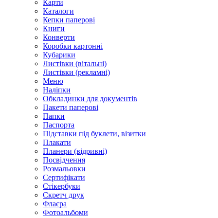
Карти
Каталоги
Кепки паперові
Книги
Конверти
Коробки картонні
Кубарики
Листівки (вітальні)
Листівки (рекламні)
Меню
Наліпки
Обкладинки для документів
Пакети паперові
Папки
Паспорта
Підставки під буклети, візитки
Плакати
Планери (відривні)
Посвідчення
Розмальовки
Сертифікати
Стікербуки
Скретч друк
Флаєра
Фотоальбоми