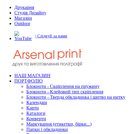
Друкарня
Студія Дизайну
Магазин
Outdoor
| Слідкуй за нами
НАШ МАГАЗИН
ПОРТФОЛІО
Блокноти - Скріплення на пружину
Блокноти - Клейовий тип скріплення
Блокноти - Тверда обкладинка і шитво на нитку
Календарі
Карти
Каталоги
Конверти
Маркування (етикетки, бірки...)
Папки і обкладинки