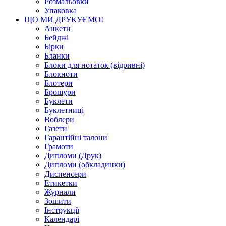
Розмальовки
Упаковка
ЩО МИ ДРУКУЄМО!
Анкети
Бейджі
Бірки
Бланки
Блоки для нотаток (відривні)
Блокноти
Блотери
Брошури
Буклети
Буклетниці
Воблери
Газети
Гарантійні талони
Грамоти
Дипломи (Друк)
Дипломи (обкладинки)
Диспенсери
Етикетки
Журнали
Зошити
Інструкції
Календарі