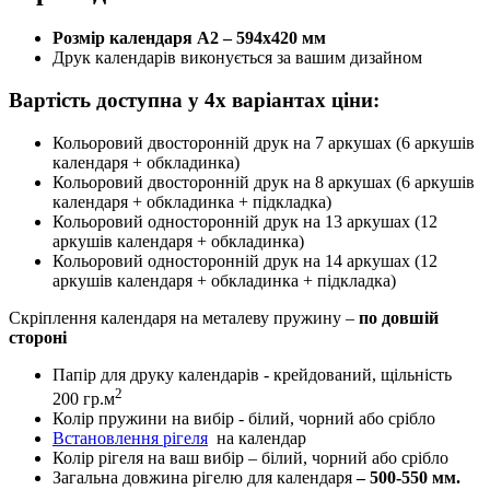
Розмір календаря А2 – 594х420 мм
Друк календарів виконується за вашим дизайном
Вартість доступна у 4х варіантах ціни:
Кольоровий двосторонній друк на 7 аркушах (6 аркушів
календаря + обкладинка)
Кольоровий двосторонній друк на 8 аркушах (6 аркушів
календаря + обкладинка + підкладка)
Кольоровий односторонній друк на 13 аркушах (12
аркушів календаря + обкладинка)
Кольоровий односторонній друк на 14 аркушах (12
аркушів календаря + обкладинка + підкладка)
Скріплення календаря на металеву пружину –
по довшій
стороні
Папір для друку календарів - крейдований, щільність
2
200 гр.м
Колір пружини на вибір - білий, чорний або срібло
Встановлення рігеля
на календар
Колір рігеля на ваш вибір – білий, чорний або срібло
Загальна довжина рігелю для календаря
– 500-550 мм.