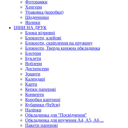
Фоторамки
Хенгери
Упаковка (коробки)
Щоденники
Ярлики
ЦІНИ НА ДРУК
Блоки відривні
Блокноти, клейові
Блокноти, скріплення на пружину
Блокноти, Тверда книжна обкладинка
Блотери
Буклети
Воблери
Диспенсери
Зошити
Календарі
Карти
Кепки паперові
Конверти
Коробки картонні
Кубарики (9х9см)
Наліпки
Обкладинка для "Посвідчення"
Обкладинка для вручення А4, А5, А6 ...
Пакети паперові