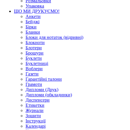
Розмальовки
Упаковка
ЩО МИ ДРУКУЄМО!
Анкети
Бейджі
Бірки
Бланки
Блоки для нотаток (відривні)
Блокноти
Блотери
Брошури
Буклети
Буклетниці
Воблери
Газети
Гарантійні талони
Грамоти
Дипломи (Друк)
Дипломи (обкладинки)
Диспенсери
Етикетки
Журнали
Зошити
Інструкції
Календарі