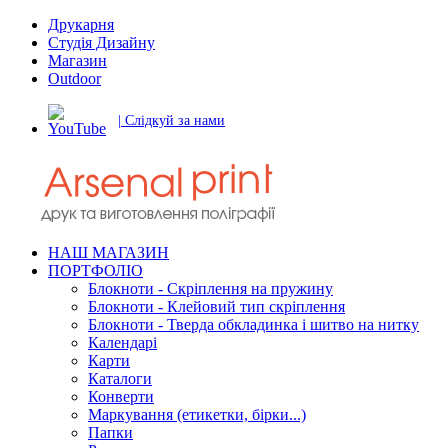
Друкарня
Студія Дизайну
Магазин
Outdoor
| Слідкуй за нами
НАШ МАГАЗИН
ПОРТФОЛІО
Блокноти - Скріплення на пружину
Блокноти - Клейовий тип скріплення
Блокноти - Тверда обкладинка і шитво на нитку
Календарі
Карти
Каталоги
Конверти
Маркування (етикетки, бірки...)
Папки