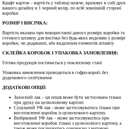
Крафт картон – вартість у таблиці нижче, враховує в собі друк
вашого дизайну в 1 чорний колір, по всій зовнішній стороні
коробки
РОЗМІР І ВИСІЧКА:
Вартість вказана при використанні даного розміру коробки та
готового штампу для висічки без будь-яких видозмін у розмірі
коробки, чи додаванні, або видалення елементів штампу
СКЛЕЙКА КОРОБОК І УПАКОВКА ЗАМОВЛЕННЯ:
Готова продукція постачається у поклеєному стані
Упаковка замовлення проводиться в гофро-короб, без
додаткового сплітування
ДОДАТКОВІ ОПЦІЇ:
Захисний лак – ця опція може бути застосована тільки
при друку на целюлозному картоні
Суцільний УФ лак - може застосовуватись тільки при
виготовленні коробок із целюлозного картону.
Вибірковий УФ лак – може застосовуватись при
виготовленні коробок тільки з целюлозного картону, а
також може поєднуватись одночасно з матовою