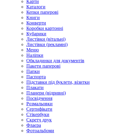
Карти
Каталоги
Кепки паперові
Книги
Конверти
Коробки картонні
Кубарики
Листівки (вітальні)
Листівки (рекламні)
Меню
Наліпки
Обкладинки для документів
Пакети паперові
Папки
Паспорта
Підставки під буклети, візитки
Плакати
Планери (відривні)
Посвідчення
Розмальовки
Сертифікати
Стікербуки
Скретч друк
Флаєра
Фотоальбоми