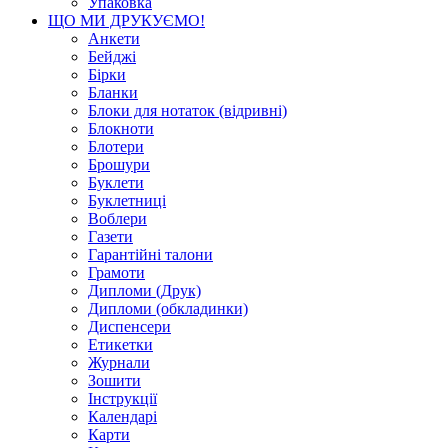
Упаковка
ЩО МИ ДРУКУЄМО!
Анкети
Бейджі
Бірки
Бланки
Блоки для нотаток (відривні)
Блокноти
Блотери
Брошури
Буклети
Буклетниці
Воблери
Газети
Гарантійні талони
Грамоти
Дипломи (Друк)
Дипломи (обкладинки)
Диспенсери
Етикетки
Журнали
Зошити
Інструкції
Календарі
Карти