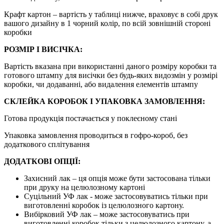
Крафт картон – вартість у таблиці нижче, враховує в собі друк
вашого дизайну в 1 чорний колір, по всій зовнішній стороні
коробки
РОЗМІР І ВИСІЧКА:
Вартість вказана при використанні даного розміру коробки та
готового штампу для висічки без будь-яких видозмін у розмірі
коробки, чи додаванні, або видалення елементів штампу
СКЛЕЙКА КОРОБОК І УПАКОВКА ЗАМОВЛЕННЯ:
Готова продукція постачається у поклеєному стані
Упаковка замовлення проводиться в гофро-короб, без
додаткового сплітування
ДОДАТКОВІ ОПЦІЇ:
Захисний лак – ця опція може бути застосована тільки
при друку на целюлозному картоні
Суцільний УФ лак - може застосовуватись тільки при
виготовленні коробок із целюлозного картону.
Вибірковий УФ лак – може застосовуватись при
виготовленні коробок тільки з целюлозного картону, а