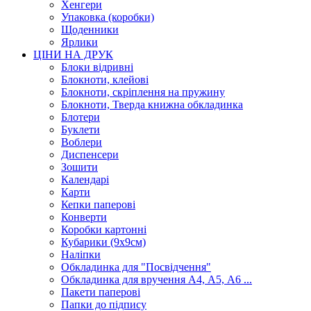
Хенгери
Упаковка (коробки)
Щоденники
Ярлики
ЦІНИ НА ДРУК
Блоки відривні
Блокноти, клейові
Блокноти, скріплення на пружину
Блокноти, Тверда книжна обкладинка
Блотери
Буклети
Воблери
Диспенсери
Зошити
Календарі
Карти
Кепки паперові
Конверти
Коробки картонні
Кубарики (9х9см)
Наліпки
Обкладинка для "Посвідчення"
Обкладинка для вручення А4, А5, А6 ...
Пакети паперові
Папки до підпису