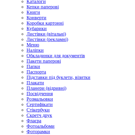
Каталоги
Кепки паперові
Книги
Конверти
Коробки картонні
Кубарики
Листівки (вітальні)
Листівки (рекламні)
Меню
Наліпки
Обкладинки для документів
Пакети паперові
Папки
Паспорта
Підставки під буклети, візитки
Плакати
Планери (відривні)
Посвідчення
Розмальовки
Сертифікати
Стікербуки
Скретч друк
Флаєра
Фотоальбоми
Фоторамки