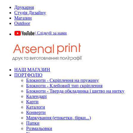
Друкарня
Студія Дизайну
Магазин
Outdoor
| Слідкуй за нами
НАШ МАГАЗИН
ПОРТФОЛІО
Блокноти - Скріплення на пружину
Блокноти - Клейовий тип скріплення
Блокноти - Тверда обкладинка і шитво на нитку
Календарі
Карти
Каталоги
Конверти
Маркування (етикетки, бірки...)
Папки
Розмальовки