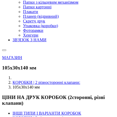
Папки з кільцевим механізмом
Папки картонні
Плакати
Планер (відривний)
Скретч друк
Упаковка (коробки)
Фоторамки
Хенгери
ЗВ'ЯЗОК З НАМИ
МАГАЗИН
105х30х140 мм
КОРОБКИ | 2 різносторонні клапани:
105х30х140 мм
ЦІНИ НА ДРУК КОРОБОК (2сторонні, різні
клапани)
ІНШІ ТИПИ І ВАРІАНТИ КОРОБОК