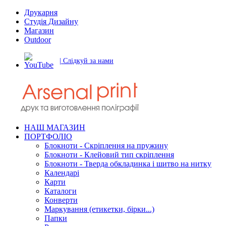
Друкарня
Студія Дизайну
Магазин
Outdoor
| Слідкуй за нами
НАШ МАГАЗИН
ПОРТФОЛІО
Блокноти - Скріплення на пружину
Блокноти - Клейовий тип скріплення
Блокноти - Тверда обкладинка і шитво на нитку
Календарі
Карти
Каталоги
Конверти
Маркування (етикетки, бірки...)
Папки