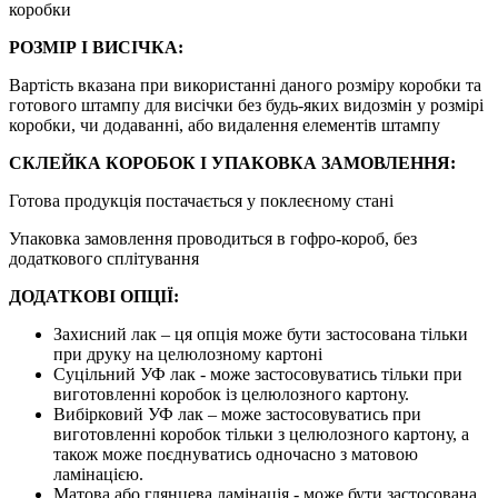
коробки
РОЗМІР І ВИСІЧКА:
Вартість вказана при використанні даного розміру коробки та
готового штампу для висічки без будь-яких видозмін у розмірі
коробки, чи додаванні, або видалення елементів штампу
СКЛЕЙКА КОРОБОК І УПАКОВКА ЗАМОВЛЕННЯ:
Готова продукція постачається у поклеєному стані
Упаковка замовлення проводиться в гофро-короб, без
додаткового сплітування
ДОДАТКОВІ ОПЦІЇ:
Захисний лак – ця опція може бути застосована тільки
при друку на целюлозному картоні
Суцільний УФ лак - може застосовуватись тільки при
виготовленні коробок із целюлозного картону.
Вибірковий УФ лак – може застосовуватись при
виготовленні коробок тільки з целюлозного картону, а
також може поєднуватись одночасно з матовою
ламінацією.
Матова або глянцева ламінація - може бути застосована