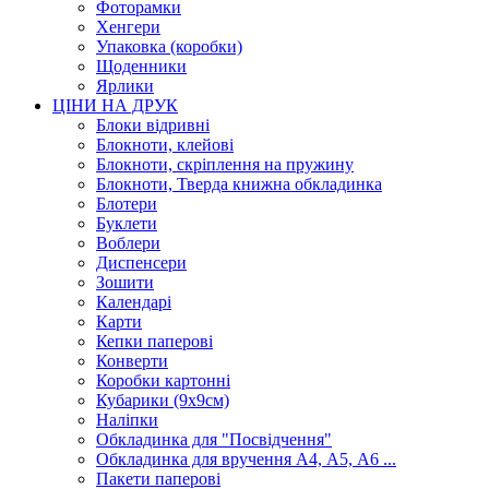
Фоторамки
Хенгери
Упаковка (коробки)
Щоденники
Ярлики
ЦІНИ НА ДРУК
Блоки відривні
Блокноти, клейові
Блокноти, скріплення на пружину
Блокноти, Тверда книжна обкладинка
Блотери
Буклети
Воблери
Диспенсери
Зошити
Календарі
Карти
Кепки паперові
Конверти
Коробки картонні
Кубарики (9х9см)
Наліпки
Обкладинка для "Посвідчення"
Обкладинка для вручення А4, А5, А6 ...
Пакети паперові