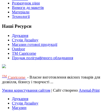
Розрахунок ціни
Вимоги до макетів
Матеріали
Технології
Наші Ресурси
Друкарня
Студія Дизайну
Магазин готової продукції
Outdoor
TM Capricorne
Продаж поліграфічного обладнання
ТМ
Capricorne
- Власне виготовлення якісних товарів для
дозвілля, бізнесу і творчості ...
Умови користування сайтом
| Сайт створено
Arsenal-Print
Друкарня
Студія Дизайну
Магазин