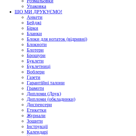
Розмальовки
Упаковка
ЩО МИ ДРУКУЄМО!
Анкети
Бейджі
Бірки
Бланки
Блоки для нотаток (відривні)
Блокноти
Блотери
Брошури
Буклети
Буклетниці
Воблери
Газети
Гарантійні талони
Грамоти
Дипломи (Друк)
Дипломи (обкладинки)
Диспенсери
Етикетки
Журнали
Зошити
Інструкції
Календарі