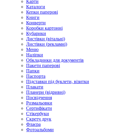
Карти
Каталоги
Кепки паперові
Книги
Конверти
Коробки картонні
Кубарики
Листівки (вітальні)
Листівки (рекламні)
Меню
Наліпки
Обкладинки для документів
Пакети паперові
Папки
Паспорта
Підставки під буклети, візитки
Плакати
Планери (відривні)
Посвідчення
Розмальовки
Сертифікати
Стікербуки
Скретч друк
Флаєра
Фотоальбоми