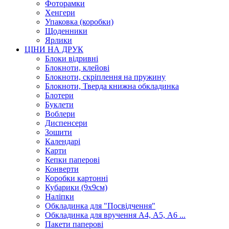
Фоторамки
Хенгери
Упаковка (коробки)
Щоденники
Ярлики
ЦІНИ НА ДРУК
Блоки відривні
Блокноти, клейові
Блокноти, скріплення на пружину
Блокноти, Тверда книжна обкладинка
Блотери
Буклети
Воблери
Диспенсери
Зошити
Календарі
Карти
Кепки паперові
Конверти
Коробки картонні
Кубарики (9х9см)
Наліпки
Обкладинка для "Посвідчення"
Обкладинка для вручення А4, А5, А6 ...
Пакети паперові