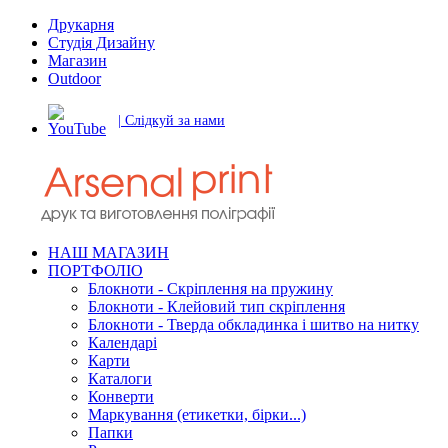
Друкарня
Студія Дизайну
Магазин
Outdoor
| Слідкуй за нами
НАШ МАГАЗИН
ПОРТФОЛІО
Блокноти - Скріплення на пружину
Блокноти - Клейовий тип скріплення
Блокноти - Тверда обкладинка і шитво на нитку
Календарі
Карти
Каталоги
Конверти
Маркування (етикетки, бірки...)
Папки