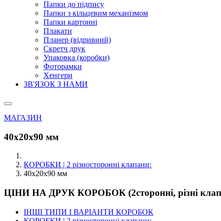
Папки до підпису
Папки з кільцевим механізмом
Папки картонні
Плакати
Планер (відривний)
Скретч друк
Упаковка (коробки)
Фоторамки
Хенгери
ЗВ'ЯЗОК З НАМИ
МАГАЗИН
40х20х90 мм
КОРОБКИ | 2 різносторонні клапани:
40х20х90 мм
ЦІНИ НА ДРУК КОРОБОК (2сторонні, різні клап
ІНШІ ТИПИ І ВАРІАНТИ КОРОБОК
КОРОБКИ | 2 різносторонні клапани: