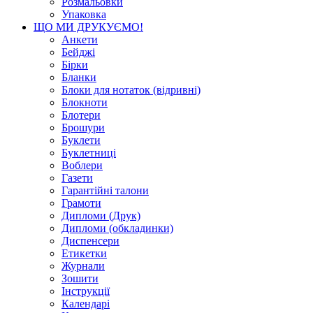
Розмальовки
Упаковка
ЩО МИ ДРУКУЄМО!
Анкети
Бейджі
Бірки
Бланки
Блоки для нотаток (відривні)
Блокноти
Блотери
Брошури
Буклети
Буклетниці
Воблери
Газети
Гарантійні талони
Грамоти
Дипломи (Друк)
Дипломи (обкладинки)
Диспенсери
Етикетки
Журнали
Зошити
Інструкції
Календарі