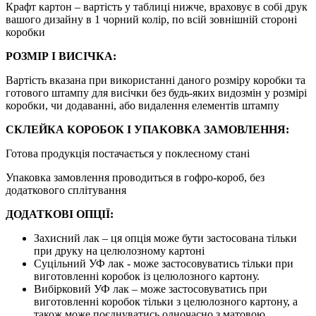
Крафт картон – вартість у таблиці нижче, враховує в собі друк
вашого дизайну в 1 чорний колір, по всій зовнішній стороні
коробки
РОЗМІР І ВИСІЧКА:
Вартість вказана при використанні даного розміру коробки та
готового штампу для висічки без будь-яких видозмін у розмірі
коробки, чи додаванні, або видалення елементів штампу
СКЛЕЙКА КОРОБОК І УПАКОВКА ЗАМОВЛЕННЯ:
Готова продукція постачається у поклеєному стані
Упаковка замовлення проводиться в гофро-короб, без
додаткового сплітування
ДОДАТКОВІ ОПЦІЇ:
Захисний лак – ця опція може бути застосована тільки
при друку на целюлозному картоні
Суцільний УФ лак - може застосовуватись тільки при
виготовленні коробок із целюлозного картону.
Вибірковий УФ лак – може застосовуватись при
виготовленні коробок тільки з целюлозного картону, а
також може поєднуватись одночасно з матовою