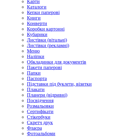
Карти
Каталоги
Кепки паперові
Книги
Конверти
Коробки картонні
Кубарики
Листівки (вітальні)
Листівки (рекламні)
Меню
Наліпки
Обкладинки для документів
Пакети паперові
Папки
Паспорта
Підставки під буклети, візитки
Плакати
Планери (відривні)
Посвідчення
Розмальовки
Сертифікати
Стікербуки
Скретч друк
Флаєра
Фотоальбоми