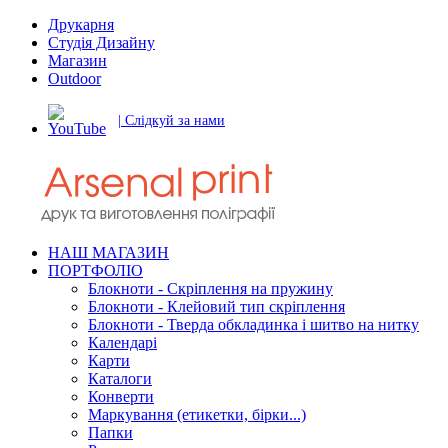
Друкарня
Студія Дизайну
Магазин
Outdoor
| Слідкуй за нами
НАШ МАГАЗИН
ПОРТФОЛІО
Блокноти - Скріплення на пружину
Блокноти - Клейовий тип скріплення
Блокноти - Тверда обкладинка і шитво на нитку
Календарі
Карти
Каталоги
Конверти
Маркування (етикетки, бірки...)
Папки