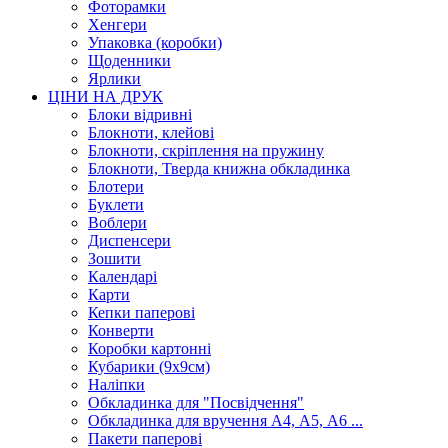
Фоторамки
Хенгери
Упаковка (коробки)
Щоденники
Ярлики
ЦІНИ НА ДРУК
Блоки відривні
Блокноти, клейові
Блокноти, скріплення на пружину
Блокноти, Тверда книжна обкладинка
Блотери
Буклети
Воблери
Диспенсери
Зошити
Календарі
Карти
Кепки паперові
Конверти
Коробки картонні
Кубарики (9х9см)
Наліпки
Обкладинка для "Посвідчення"
Обкладинка для вручення А4, А5, А6 ...
Пакети паперові