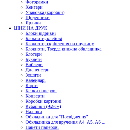
Фоторамки
Хенгери
Упаковка (коробки)
Щоденники
Ярлики
ЦІНИ НА ДРУК
Блоки відривні
Блокноти, клейові
Блокноти, скріплення на пружину
Блокноти, Тверда книжна обкладинка
Блотери
Буклети
Воблери
Диспенсери
Зошити
Календарі
Карти
Кепки паперові
Конверти
Коробки картонні
Кубарики (9х9см)
Наліпки
Обкладинка для "Посвідчення"
Обкладинка для вручення А4, А5, А6 ...
Пакети паперові