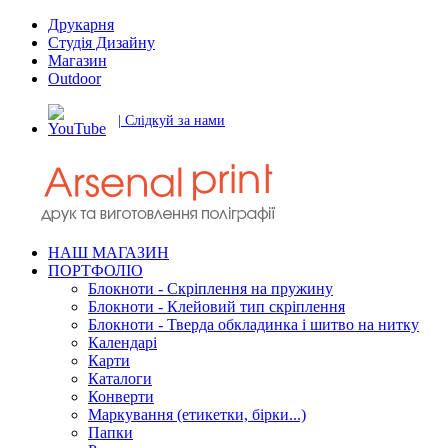
Друкарня
Студія Дизайну
Магазин
Outdoor
| Слідкуй за нами
НАШ МАГАЗИН
ПОРТФОЛІО
Блокноти - Скріплення на пружину
Блокноти - Клейовий тип скріплення
Блокноти - Тверда обкладинка і шитво на нитку
Календарі
Карти
Каталоги
Конверти
Маркування (етикетки, бірки...)
Папки