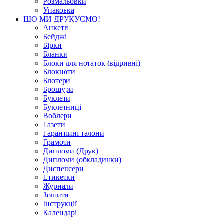
Розмальовки
Упаковка
ЩО МИ ДРУКУЄМО!
Анкети
Бейджі
Бірки
Бланки
Блоки для нотаток (відривні)
Блокноти
Блотери
Брошури
Буклети
Буклетниці
Воблери
Газети
Гарантійні талони
Грамоти
Дипломи (Друк)
Дипломи (обкладинки)
Диспенсери
Етикетки
Журнали
Зошити
Інструкції
Календарі