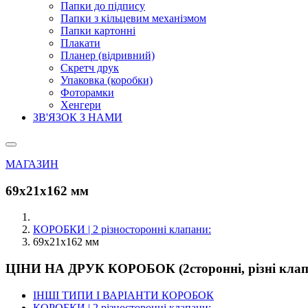
Папки до підпису
Папки з кільцевим механізмом
Папки картонні
Плакати
Планер (відривний)
Скретч друк
Упаковка (коробки)
Фоторамки
Хенгери
ЗВ'ЯЗОК З НАМИ
МАГАЗИН
69х21х162 мм
КОРОБКИ | 2 різносторонні клапани:
69х21х162 мм
ЦІНИ НА ДРУК КОРОБОК (2сторонні, різні клап
ІНШІ ТИПИ І ВАРІАНТИ КОРОБОК
КОРОБКИ | 2 різносторонні клапани: