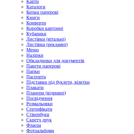
Карти
Каталоги
Кепки паперові
Книги
Конверти
Коробки картонні
Кубарики
Листівки (вітальні)
Листівки (рекламні)
Меню
Наліпки
Обкладинки для документів
Пакети паперові
Папки
Паспорта
Підставки під буклети, візитки
Плакати
Планери (відривні)
Посвідчення
Розмальовки
Сертифікати
Стікербуки
Скретч друк
Флаєра
Фотоальбоми