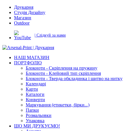
Друкарня
Студія Дизайну
Магазин
Outdoor
| Слідкуй за нами
НАШ МАГАЗИН
ПОРТФОЛІО
Блокноти - Скріплення на пружину
Блокноти - Клейовий тип скріплення
Блокноти - Тверда обкладинка і шитво на нитку
Календарі
Карти
Каталоги
Конверти
Маркування (етикетки, бірки...)
Папки
Розмальовки
Упаковка
ЩО МИ ДРУКУЄМО!