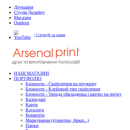
Друкарня
Студія Дизайну
Магазин
Outdoor
| Слідкуй за нами
НАШ МАГАЗИН
ПОРТФОЛІО
Блокноти - Скріплення на пружину
Блокноти - Клейовий тип скріплення
Блокноти - Тверда обкладинка і шитво на нитку
Календарі
Карти
Каталоги
Конверти
Маркування (етикетки, бірки...)
Папки