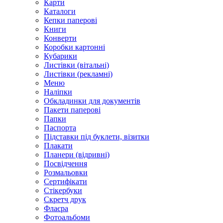
Карти
Каталоги
Кепки паперові
Книги
Конверти
Коробки картонні
Кубарики
Листівки (вітальні)
Листівки (рекламні)
Меню
Наліпки
Обкладинки для документів
Пакети паперові
Папки
Паспорта
Підставки під буклети, візитки
Плакати
Планери (відривні)
Посвідчення
Розмальовки
Сертифікати
Стікербуки
Скретч друк
Флаєра
Фотоальбоми