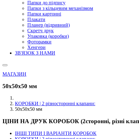
Папки до підпису
Папки з кільцевим механізмом
Папки картонні
Плакати
Планер (відривний)
Скретч друк
Упаковка (коробки)
Фоторамки
Хенгери
ЗВ'ЯЗОК З НАМИ
МАГАЗИН
50х50х50 мм
КОРОБКИ | 2 різносторонні клапани:
50х50х50 мм
ЦІНИ НА ДРУК КОРОБОК (2сторонні, різні клап
ІНШІ ТИПИ І ВАРІАНТИ КОРОБОК
КОРОБКИ | 2 різносторонні клапани: