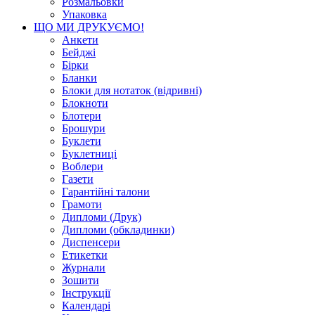
Розмальовки
Упаковка
ЩО МИ ДРУКУЄМО!
Анкети
Бейджі
Бірки
Бланки
Блоки для нотаток (відривні)
Блокноти
Блотери
Брошури
Буклети
Буклетниці
Воблери
Газети
Гарантійні талони
Грамоти
Дипломи (Друк)
Дипломи (обкладинки)
Диспенсери
Етикетки
Журнали
Зошити
Інструкції
Календарі