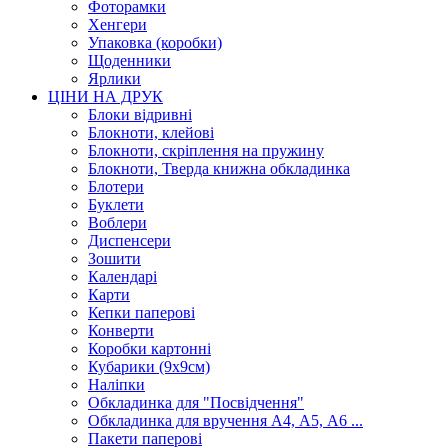
Фоторамки
Хенгери
Упаковка (коробки)
Щоденники
Ярлики
ЦІНИ НА ДРУК
Блоки відривні
Блокноти, клейові
Блокноти, скріплення на пружину
Блокноти, Тверда книжна обкладинка
Блотери
Буклети
Воблери
Диспенсери
Зошити
Календарі
Карти
Кепки паперові
Конверти
Коробки картонні
Кубарики (9х9см)
Наліпки
Обкладинка для "Посвідчення"
Обкладинка для вручення А4, А5, А6 ...
Пакети паперові