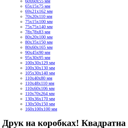
60х60х55 мм
65х15х75 мм
69х21х162 мм
70х20х110 мм
75х15х100 мм
75х75х140 мм
78х78х83 мм
80х20х100 мм
80х35х150 мм
80х60х165 мм
90х45х90 мм
95х30х95 мм
100х30х129 мм
100х30х130 мм
105х30х140 мм
110х40х80 мм
110х48х110 мм
110х60х106 мм
110х70х264 мм
130х36х170 мм
130х50х150 мм
160х100х100 мм
Друк на коробках! Квадратна