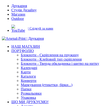
Друкарня
Студія Дизайну
Магазин
Outdoor
| Слідкуй за нами
НАШ МАГАЗИН
ПОРТФОЛІО
Блокноти - Скріплення на пружину
Блокноти - Клейовий тип скріплення
Блокноти - Тверда обкладинка і шитво на нитку
Календарі
Карти
Каталоги
Конверти
Маркування (етикетки, бірки...)
Папки
Розмальовки
Упаковка
ЩО МИ ДРУКУЄМО!