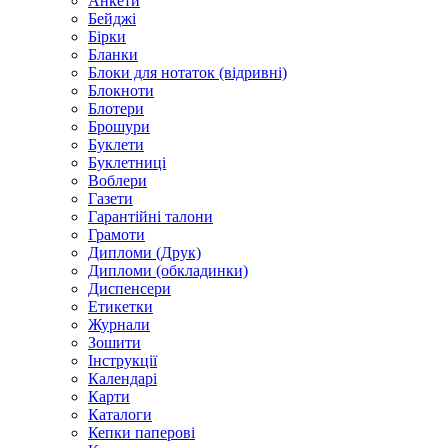
Анкети
Бейджі
Бірки
Бланки
Блоки для нотаток (відривні)
Блокноти
Блотери
Брошури
Буклети
Буклетниці
Воблери
Газети
Гарантійні талони
Грамоти
Дипломи (Друк)
Дипломи (обкладинки)
Диспенсери
Етикетки
Журнали
Зошити
Інструкції
Календарі
Карти
Каталоги
Кепки паперові