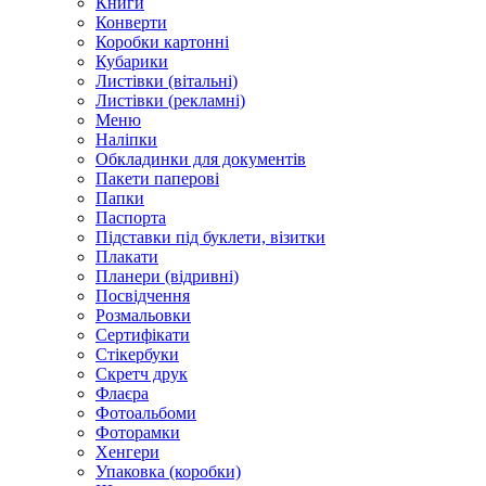
Книги
Конверти
Коробки картонні
Кубарики
Листівки (вітальні)
Листівки (рекламні)
Меню
Наліпки
Обкладинки для документів
Пакети паперові
Папки
Паспорта
Підставки під буклети, візитки
Плакати
Планери (відривні)
Посвідчення
Розмальовки
Сертифікати
Стікербуки
Скретч друк
Флаєра
Фотоальбоми
Фоторамки
Хенгери
Упаковка (коробки)