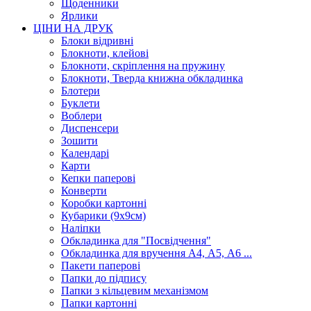
Щоденники
Ярлики
ЦІНИ НА ДРУК
Блоки відривні
Блокноти, клейові
Блокноти, скріплення на пружину
Блокноти, Тверда книжна обкладинка
Блотери
Буклети
Воблери
Диспенсери
Зошити
Календарі
Карти
Кепки паперові
Конверти
Коробки картонні
Кубарики (9х9см)
Наліпки
Обкладинка для "Посвідчення"
Обкладинка для вручення А4, А5, А6 ...
Пакети паперові
Папки до підпису
Папки з кільцевим механізмом
Папки картонні