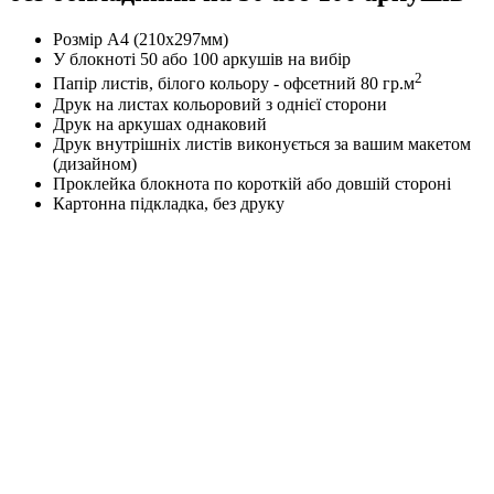
Розмір А4 (210х297мм)
У блокноті 50 або 100 аркушів на вибір
2
Папір листів, білого кольору - офсетний 80 гр.м
Друк на листах кольоровий з однієї сторони
Друк на аркушах однаковий
Друк внутрішніх листів виконується за вашим макетом
(дизайном)
Проклейка блокнота по короткій або довшій стороні
Картонна підкладка, без друку