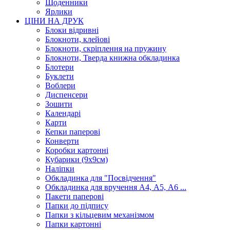
Щоденники
Ярлики
ЦІНИ НА ДРУК
Блоки відривні
Блокноти, клейові
Блокноти, скріплення на пружину
Блокноти, Тверда книжна обкладинка
Блотери
Буклети
Воблери
Диспенсери
Зошити
Календарі
Карти
Кепки паперові
Конверти
Коробки картонні
Кубарики (9х9см)
Наліпки
Обкладинка для "Посвідчення"
Обкладинка для вручення А4, А5, А6 ...
Пакети паперові
Папки до підпису
Папки з кільцевим механізмом
Папки картонні