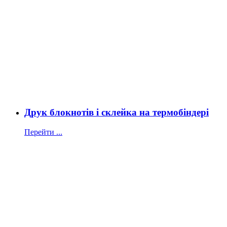
Друк блокнотів і склейка на термобіндері
Перейти ...