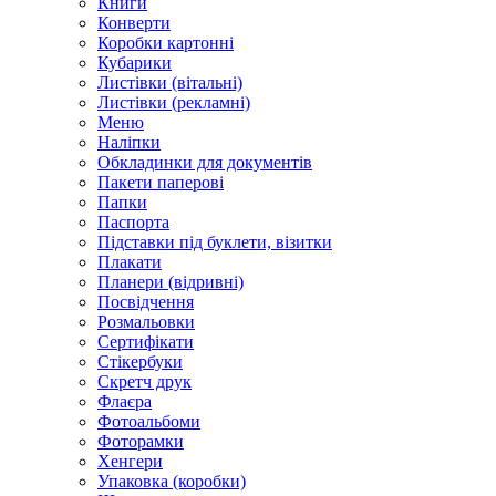
Книги
Конверти
Коробки картонні
Кубарики
Листівки (вітальні)
Листівки (рекламні)
Меню
Наліпки
Обкладинки для документів
Пакети паперові
Папки
Паспорта
Підставки під буклети, візитки
Плакати
Планери (відривні)
Посвідчення
Розмальовки
Сертифікати
Стікербуки
Скретч друк
Флаєра
Фотоальбоми
Фоторамки
Хенгери
Упаковка (коробки)