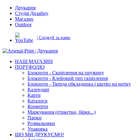
Друкарня
Студія Дизайну
Магазин
Outdoor
| Слідкуй за нами
НАШ МАГАЗИН
ПОРТФОЛІО
Блокноти - Скріплення на пружину
Блокноти - Клейовий тип скріплення
Блокноти - Тверда обкладинка і шитво на нитку
Календарі
Карти
Каталоги
Конверти
Маркування (етикетки, бірки...)
Папки
Розмальовки
Упаковка
ЩО МИ ДРУКУЄМО!