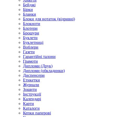
Анкети
Бейджі
Бірки
Бланки
Блоки для нотаток (відривні)
Блокноти
Блотери
Брошури
Буклети
Буклетниці
Воблери
Газети
Гарантійні талони
Грамоти
Дипломи (Друк)
Дипломи (обкладинки)
Диспенсери
Етикетки
Журнали
Зошити
Інструкції
Календарі
Карти
Каталоги
Кепки паперові