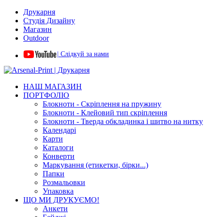
Друкарня
Студія Дизайну
Магазин
Outdoor
| Слідкуй за нами
НАШ МАГАЗИН
ПОРТФОЛІО
Блокноти - Скріплення на пружину
Блокноти - Клейовий тип скріплення
Блокноти - Тверда обкладинка і шитво на нитку
Календарі
Карти
Каталоги
Конверти
Маркування (етикетки, бірки...)
Папки
Розмальовки
Упаковка
ЩО МИ ДРУКУЄМО!
Анкети