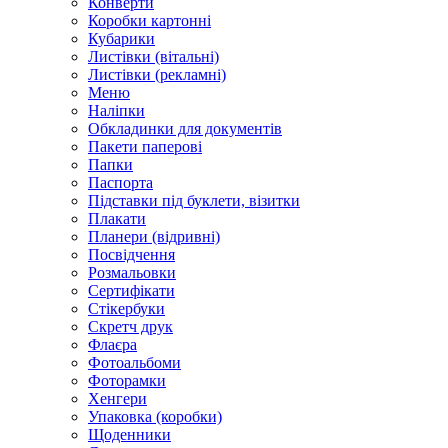
Конверти
Коробки картонні
Кубарики
Листівки (вітальні)
Листівки (рекламні)
Меню
Наліпки
Обкладинки для документів
Пакети паперові
Папки
Паспорта
Підставки під буклети, візитки
Плакати
Планери (відривні)
Посвідчення
Розмальовки
Сертифікати
Стікербуки
Скретч друк
Флаєра
Фотоальбоми
Фоторамки
Хенгери
Упаковка (коробки)
Щоденники