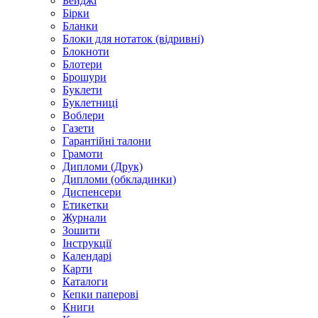
Бейджі
Бірки
Бланки
Блоки для нотаток (відривні)
Блокноти
Блотери
Брошури
Буклети
Буклетниці
Воблери
Газети
Гарантійні талони
Грамоти
Дипломи (Друк)
Дипломи (обкладинки)
Диспенсери
Етикетки
Журнали
Зошити
Інструкції
Календарі
Карти
Каталоги
Кепки паперові
Книги