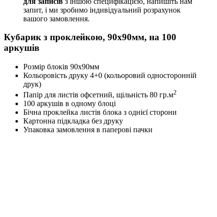
для записів
з іншою специфікацією, напишіть нам
запит, і ми зробимо індивідуальний розрахунок
вашого замовлення.
Кубарик з проклейкою, 90х90мм, на 100
аркушів
Розмір блоків 90х90мм
Кольоровість друку 4+0 (кольоровий односторонній
друк)
2
Папір для листів офсетний, щільність 80 гр.м
100 аркушів в одному блоці
Бічна проклейка листів блока з однієї сторони
Картонна підкладка без друку
Упаковка замовлення в паперові пачки