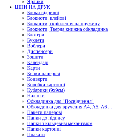
Ярлики
ЦІНИ НА ДРУК
Блоки відривні
Блокноти, клейові
Блокноти, скріплення на пружину
Блокноти, Тверда книжна обкладинка
Блотери
Буклети
Воблери
Диспенсери
Зошити
Календарі
Карти
Кепки паперові
Конверти
Коробки картонні
Кубарики (9х9см)
Наліпки
Обкладинка для "Посвідчення"
Обкладинка для вручення А4, А5, А6 ...
Пакети паперові
Папки до підпису
Папки з кільцевим механізмом
Папки картонні
Плакати