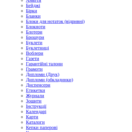
Анкети
Бейджі
Бірки
Бланки
Блоки для нотаток (відривні)
Блокноти
Блотери
Брошури
Буклети
Буклетниці
Воблери
Газети
Гарантійні талони
Грамоти
Дипломи (Друк)
Дипломи (обкладинки)
Диспенсери
Етикетки
Журнали
Зошити
Інструкції
Календарі
Карти
Каталоги
Кепки паперові