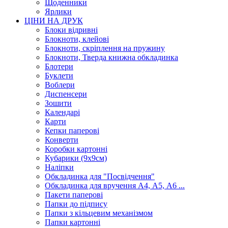
Щоденники
Ярлики
ЦІНИ НА ДРУК
Блоки відривні
Блокноти, клейові
Блокноти, скріплення на пружину
Блокноти, Тверда книжна обкладинка
Блотери
Буклети
Воблери
Диспенсери
Зошити
Календарі
Карти
Кепки паперові
Конверти
Коробки картонні
Кубарики (9х9см)
Наліпки
Обкладинка для "Посвідчення"
Обкладинка для вручення А4, А5, А6 ...
Пакети паперові
Папки до підпису
Папки з кільцевим механізмом
Папки картонні