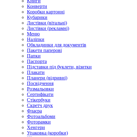
Книги
Конверти
Коробки картонні
Кубарики
Листівки (вітальні)
Листівки (рекламні)
Меню
Наліпки
Обкладинки для документів
Пакети паперові
Папки
Паспорта
Підставки під буклети, візитки
Плакати
Планери (відривні)
Посвідчення
Розмальовки
Сертифікати
Стікербуки
Скретч друк
Флаєра
Фотоальбоми
Фоторамки
Хенгери
Упаковка (коробки)