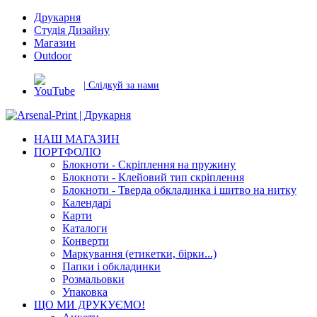
Друкарня
Студія Дизайну
Магазин
Outdoor
| Слідкуй за нами
НАШ МАГАЗИН
ПОРТФОЛІО
Блокноти - Скріплення на пружину
Блокноти - Клейовий тип скріплення
Блокноти - Тверда обкладинка і шитво на нитку
Календарі
Карти
Каталоги
Конверти
Маркування (етикетки, бірки...)
Папки і обкладинки
Розмальовки
Упаковка
ЩО МИ ДРУКУЄМО!