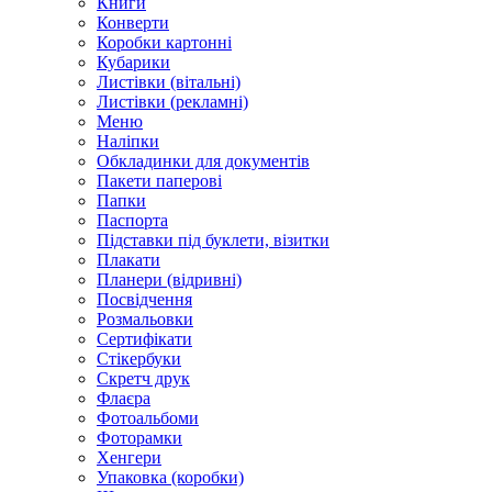
Книги
Конверти
Коробки картонні
Кубарики
Листівки (вітальні)
Листівки (рекламні)
Меню
Наліпки
Обкладинки для документів
Пакети паперові
Папки
Паспорта
Підставки під буклети, візитки
Плакати
Планери (відривні)
Посвідчення
Розмальовки
Сертифікати
Стікербуки
Скретч друк
Флаєра
Фотоальбоми
Фоторамки
Хенгери
Упаковка (коробки)