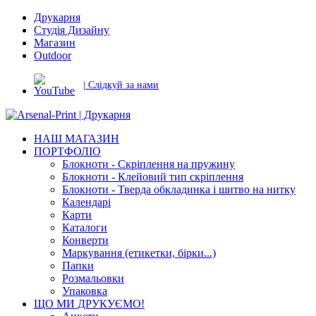
Друкарня
Студія Дизайну
Магазин
Outdoor
| Слідкуй за нами
НАШ МАГАЗИН
ПОРТФОЛІО
Блокноти - Скріплення на пружину
Блокноти - Клейовий тип скріплення
Блокноти - Тверда обкладинка і шитво на нитку
Календарі
Карти
Каталоги
Конверти
Маркування (етикетки, бірки...)
Папки
Розмальовки
Упаковка
ЩО МИ ДРУКУЄМО!