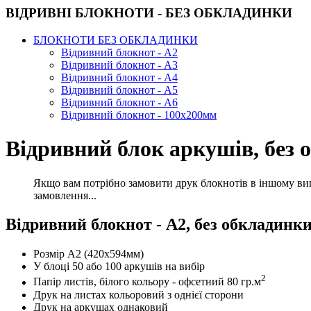
ВІДРИВНІ БЛОКНОТИ - БЕЗ ОБКЛАДИНКИ
БЛОКНОТИ БЕЗ ОБКЛАДИНКИ
Відривний блокнот - А2
Відривний блокнот - А3
Відривний блокнот - А4
Відривний блокнот - А5
Відривний блокнот - А6
Відривний блокнот - 100х200мм
Відривний блок аркушів, без 
Якщо вам потрібно замовити друк блокнотів в іншому вигл
замовлення...
Відривний блокнот - А2, без обкладинки
Розмір А2 (420х594мм)
У блоці 50 або 100 аркушів на вибір
2
Папір листів, білого кольору - офсетний 80 гр.м
Друк на листах кольоровий з однієї сторони
Друк на аркушах однаковий