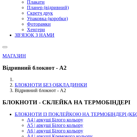
Плакати
Планер (відривний)
Скретч друк
Упаковка (коробки)
Фоторамки
Хенгери
ЗВ'ЯЗОК З НАМИ
МАГАЗИН
Відривний блокнот - А2
БЛОКНОТИ БЕЗ ОБКЛАДИНКИ
Відривний блокнот - А2
БЛОКНОТИ - СКЛЕЙКА НА ТЕРМОБІНДЕРІ
БЛОКНОТИ ІЗ ПОКЛЕЙКОЮ НА ТЕРМОБІНДЕРІ (КБ
А4 | аркуші Білого кольору
А5 | аркуші Білого кольору
А6 | аркуші Білого кольору
А4 | аркуші Кремового кольору