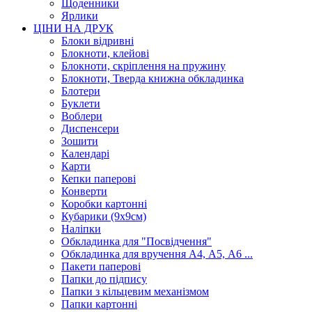
Щоденники
Ярлики
ЦІНИ НА ДРУК
Блоки відривні
Блокноти, клейові
Блокноти, скріплення на пружину
Блокноти, Тверда книжна обкладинка
Блотери
Буклети
Воблери
Диспенсери
Зошити
Календарі
Карти
Кепки паперові
Конверти
Коробки картонні
Кубарики (9х9см)
Наліпки
Обкладинка для "Посвідчення"
Обкладинка для вручення А4, А5, А6 ...
Пакети паперові
Папки до підпису
Папки з кільцевим механізмом
Папки картонні