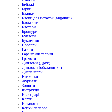
Анкети
Бейджі
Бірки
Бланки
Блоки для нотаток (відривні)
Блокноти
Блотери
Брошури
Буклети
Буклетниці
Воблери
Газети
Гарантійні талони
Грамоти
Дипломи (Друк)
Дипломи (обкладинки)
Диспенсери
Етикетки
Журнали
Зошити
Інструкції
Календарі
Карти
Каталоги
Кепки паперові