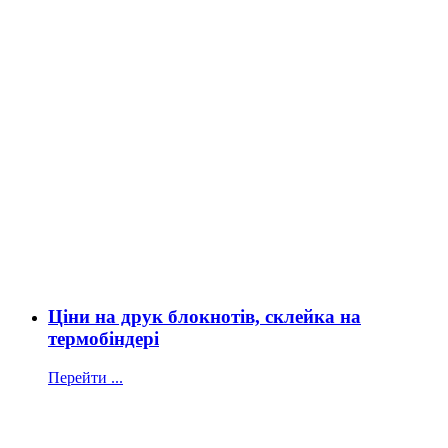
Ціни на друк блокнотів, склейка на
термобіндері
Перейти ...