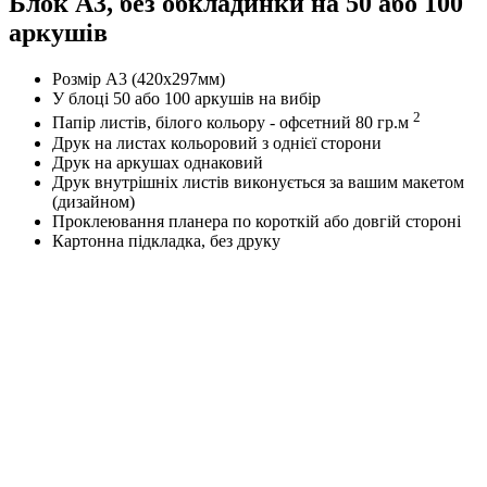
Блок А3, без обкладинки на 50 або 100
аркушів
Розмір А3 (420х297мм)
У блоці 50 або 100 аркушів на вибір
2
Папір листів, білого кольору - офсетний 80 гр.м
Друк на листах кольоровий з однієї сторони
Друк на аркушах однаковий
Друк внутрішніх листів виконується за вашим макетом
(дизайном)
Проклеювання планера по короткій або довгій стороні
Картонна підкладка, без друку