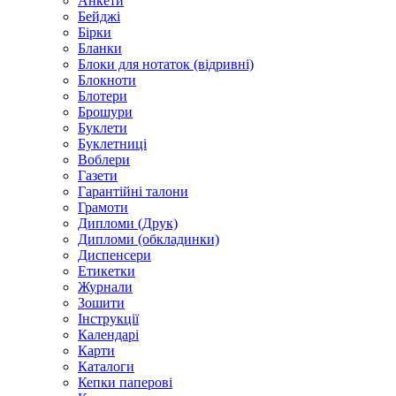
Анкети
Бейджі
Бірки
Бланки
Блоки для нотаток (відривні)
Блокноти
Блотери
Брошури
Буклети
Буклетниці
Воблери
Газети
Гарантійні талони
Грамоти
Дипломи (Друк)
Дипломи (обкладинки)
Диспенсери
Етикетки
Журнали
Зошити
Інструкції
Календарі
Карти
Каталоги
Кепки паперові