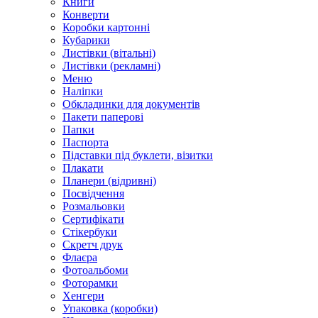
Книги
Конверти
Коробки картонні
Кубарики
Листівки (вітальні)
Листівки (рекламні)
Меню
Наліпки
Обкладинки для документів
Пакети паперові
Папки
Паспорта
Підставки під буклети, візитки
Плакати
Планери (відривні)
Посвідчення
Розмальовки
Сертифікати
Стікербуки
Скретч друк
Флаєра
Фотоальбоми
Фоторамки
Хенгери
Упаковка (коробки)