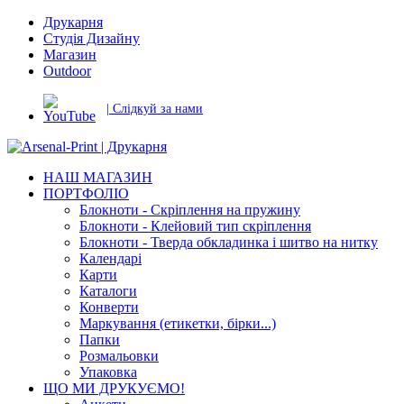
Друкарня
Студія Дизайну
Магазин
Outdoor
| Слідкуй за нами
НАШ МАГАЗИН
ПОРТФОЛІО
Блокноти - Скріплення на пружину
Блокноти - Клейовий тип скріплення
Блокноти - Тверда обкладинка і шитво на нитку
Календарі
Карти
Каталоги
Конверти
Маркування (етикетки, бірки...)
Папки
Розмальовки
Упаковка
ЩО МИ ДРУКУЄМО!