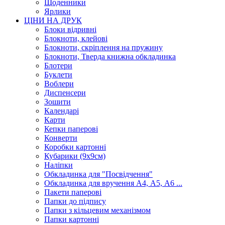
Щоденники
Ярлики
ЦІНИ НА ДРУК
Блоки відривні
Блокноти, клейові
Блокноти, скріплення на пружину
Блокноти, Тверда книжна обкладинка
Блотери
Буклети
Воблери
Диспенсери
Зошити
Календарі
Карти
Кепки паперові
Конверти
Коробки картонні
Кубарики (9х9см)
Наліпки
Обкладинка для "Посвідчення"
Обкладинка для вручення А4, А5, А6 ...
Пакети паперові
Папки до підпису
Папки з кільцевим механізмом
Папки картонні