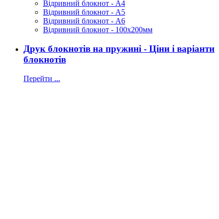
Відривний блокнот - А4
Відривний блокнот - А5
Відривний блокнот - А6
Відривний блокнот - 100х200мм
Друк блокнотів на пружині - Ціни і варіанти
блокнотів
Перейти ...