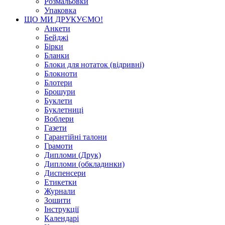
Розмальовки
Упаковка
ЩО МИ ДРУКУЄМО!
Анкети
Бейджі
Бірки
Бланки
Блоки для нотаток (відривні)
Блокноти
Блотери
Брошури
Буклети
Буклетниці
Воблери
Газети
Гарантійні талони
Грамоти
Дипломи (Друк)
Дипломи (обкладинки)
Диспенсери
Етикетки
Журнали
Зошити
Інструкції
Календарі