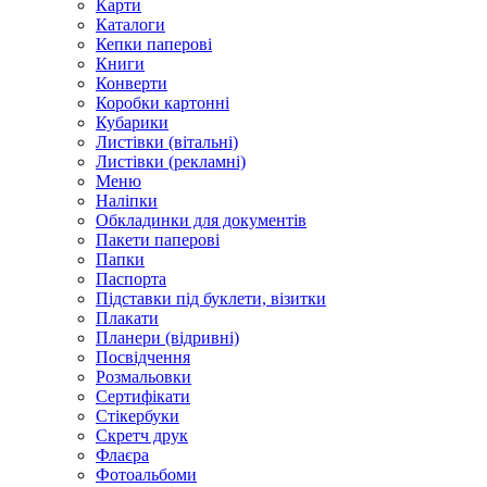
Карти
Каталоги
Кепки паперові
Книги
Конверти
Коробки картонні
Кубарики
Листівки (вітальні)
Листівки (рекламні)
Меню
Наліпки
Обкладинки для документів
Пакети паперові
Папки
Паспорта
Підставки під буклети, візитки
Плакати
Планери (відривні)
Посвідчення
Розмальовки
Сертифікати
Стікербуки
Скретч друк
Флаєра
Фотоальбоми