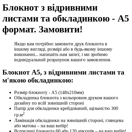
Блокнот з відривними
листами та обкладинкою - А5
формат. Замовити!
Якщо вам потрібно замовити друк блокнота в
іншому вигляді, розмірі або в будь-якому іншому
виконанні... напишіть нам запит, і ми зробимо
індивідуальний розрахунок вашого замовлення.
Блокнот А5, з відривними листами та
м'якою обкладинкою:
Розмір блокноту - А5 (148х210мм)
Обкладинка блокнота з кольоровим друком вашого
дизайну по всій зовнішній стороні
Папір для обкладинки крейдований, щільністю 300
2
гр.м
Ламінація обкладинки на зовнішній стороні, глянцева
або матова – на ваш вибір!
Всередині блокнота 60 або 120 аркушів – на ваш вибір!