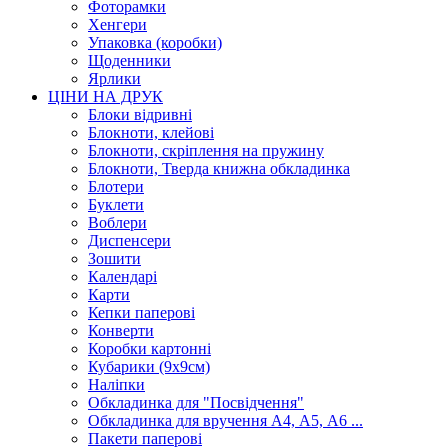
Фоторамки
Хенгери
Упаковка (коробки)
Щоденники
Ярлики
ЦІНИ НА ДРУК
Блоки відривні
Блокноти, клейові
Блокноти, скріплення на пружину
Блокноти, Тверда книжна обкладинка
Блотери
Буклети
Воблери
Диспенсери
Зошити
Календарі
Карти
Кепки паперові
Конверти
Коробки картонні
Кубарики (9х9см)
Наліпки
Обкладинка для "Посвідчення"
Обкладинка для вручення А4, А5, А6 ...
Пакети паперові