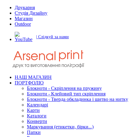
Друкарня
Студія Дизайну
Магазин
Outdoor
| Слідкуй за нами
НАШ МАГАЗИН
ПОРТФОЛІО
Блокноти - Скріплення на пружину
Блокноти - Клейовий тип скріплення
Блокноти - Тверда обкладинка і шитво на нитку
Календарі
Карти
Каталоги
Конверти
Маркування (етикетки, бірки...)
Папки