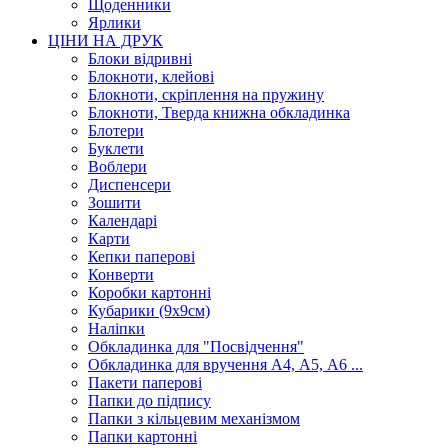
Щоденники
Ярлики
ЦІНИ НА ДРУК
Блоки відривні
Блокноти, клейові
Блокноти, скріплення на пружину
Блокноти, Тверда книжна обкладинка
Блотери
Буклети
Воблери
Диспенсери
Зошити
Календарі
Карти
Кепки паперові
Конверти
Коробки картонні
Кубарики (9х9см)
Наліпки
Обкладинка для "Посвідчення"
Обкладинка для вручення А4, А5, А6 ...
Пакети паперові
Папки до підпису
Папки з кільцевим механізмом
Папки картонні