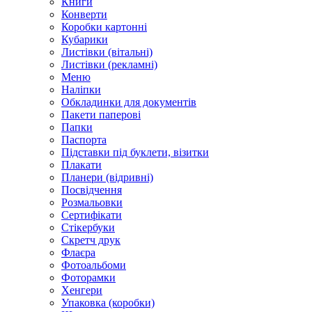
Книги
Конверти
Коробки картонні
Кубарики
Листівки (вітальні)
Листівки (рекламні)
Меню
Наліпки
Обкладинки для документів
Пакети паперові
Папки
Паспорта
Підставки під буклети, візитки
Плакати
Планери (відривні)
Посвідчення
Розмальовки
Сертифікати
Стікербуки
Скретч друк
Флаєра
Фотоальбоми
Фоторамки
Хенгери
Упаковка (коробки)