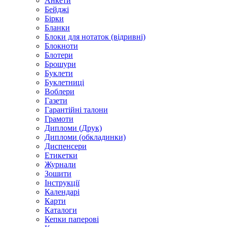
Анкети
Бейджі
Бірки
Бланки
Блоки для нотаток (відривні)
Блокноти
Блотери
Брошури
Буклети
Буклетниці
Воблери
Газети
Гарантійні талони
Грамоти
Дипломи (Друк)
Дипломи (обкладинки)
Диспенсери
Етикетки
Журнали
Зошити
Інструкції
Календарі
Карти
Каталоги
Кепки паперові