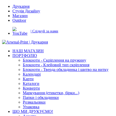
Друкарня
Студія Дизайну
Магазин
Outdoor
| Слідкуй за нами
НАШ МАГАЗИН
ПОРТФОЛІО
Блокноти - Скріплення на пружину
Блокноти - Клейовий тип скріплення
Блокноти - Тверда обкладинка і шитво на нитку
Календарі
Карти
Каталоги
Конверти
Маркування (етикетки, бірки...)
Папки і обкладинки
Розмальовки
Упаковка
ЩО МИ ДРУКУЄМО!