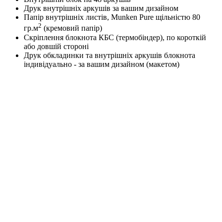
Друк внутрішніх аркушів за вашим дизайном
Папір внутрішніх листів, Munken Pure щільністю 80
2
гр.м
(кремовий папір)
Скріплення блокнота КБС (термобіндер), по короткій
або довшій стороні
Друк обкладинки та внутрішніх аркушів блокнота
індивідуально - за вашим дизайном (макетом)