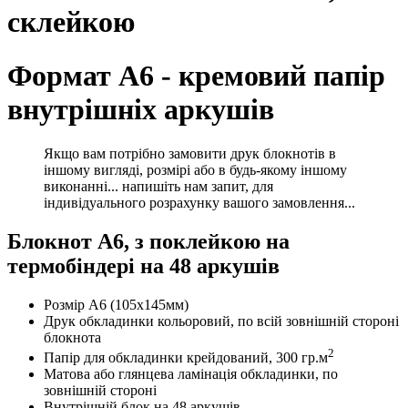
склейкою
Формат А6 - кремовий папір
внутрішніх аркушів
Якщо вам потрібно замовити друк блокнотів в
іншому вигляді, розмірі або в будь-якому іншому
виконанні... напишіть нам запит, для
індивідуального розрахунку вашого замовлення...
Блокнот А6, з поклейкою на
термобіндері на 48 аркушів
Розмір А6 (105х145мм)
Друк обкладинки кольоровий, по всій зовнішній стороні
блокнота
2
Папір для обкладинки крейдований, 300 гр.м
Матова або глянцева ламінація обкладинки, по
зовнішній стороні
Внутрішній блок на 48 аркушів