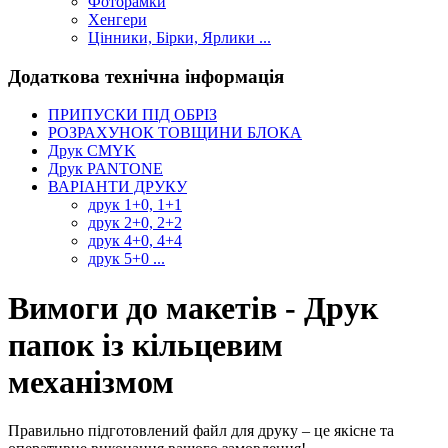
Фоторамки
Хенгери
Цінники, Бірки, Ярлики ...
Додаткова технічна інформація
ПРИПУСКИ ПІД ОБРІЗ
РОЗРАХУНОК ТОВЩИНИ БЛОКА
Друк CMYK
Друк PANTONE
ВАРІАНТИ ДРУКУ
друк 1+0, 1+1
друк 2+0, 2+2
друк 4+0, 4+4
друк 5+0 ...
Вимоги до макетів - Друк
папок із кільцевим
механізмом
Правильно підготовлений файл для друку – це якісне та