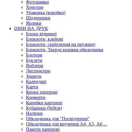
Фоторамки
Хенгери
Упаковка (коробки)
Щоденники
Ярлики
ЦІНИ НА ДРУК
Блоки відривні
Блокноти, клейові
Блокноти, скріплення на пружину
Блокноти, Тверда книжна обкладинка
Блотери
Буклети
Воблери
Диспенсери
Зошити
Календарі
Карти
Кепки паперові
Конверти
Коробки картонні
Кубарики (9х9см)
Наліпки
Обкладинка для "Посвідчення"
Обкладинка для вручення А4, А5, А6 ...
Пакети паперові