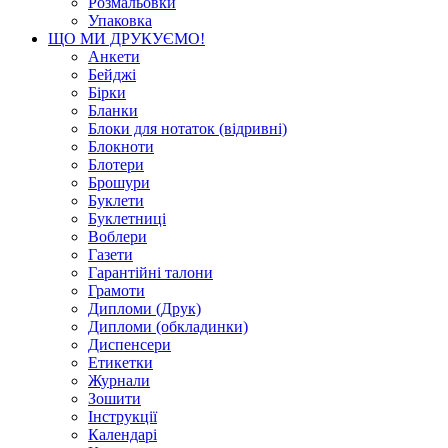
Розмальовки
Упаковка
ЩО МИ ДРУКУЄМО!
Анкети
Бейджі
Бірки
Бланки
Блоки для нотаток (відривні)
Блокноти
Блотери
Брошури
Буклети
Буклетниці
Воблери
Газети
Гарантійні талони
Грамоти
Дипломи (Друк)
Дипломи (обкладинки)
Диспенсери
Етикетки
Журнали
Зошити
Інструкції
Календарі