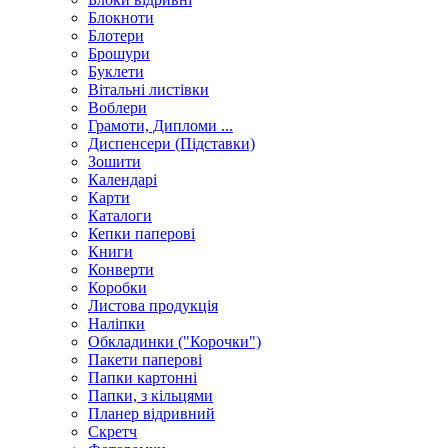
Блокноти
Блотери
Брошури
Буклети
Вітальні листівки
Воблери
Грамоти, Дипломи ...
Диспенсери (Підставки)
Зошити
Календарі
Карти
Каталоги
Кепки паперові
Книги
Конверти
Коробки
Листова продукція
Наліпки
Обкладинки ("Корочки")
Пакети паперові
Папки картонні
Папки, з кільцями
Планер відривний
Скретч