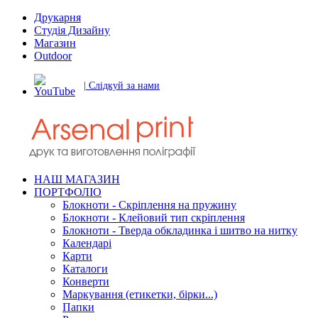
Друкарня
Студія Дизайну
Магазин
Outdoor
| Слідкуй за нами
НАШ МАГАЗИН
ПОРТФОЛІО
Блокноти - Скріплення на пружину
Блокноти - Клейовий тип скріплення
Блокноти - Тверда обкладинка і шитво на нитку
Календарі
Карти
Каталоги
Конверти
Маркування (етикетки, бірки...)
Папки