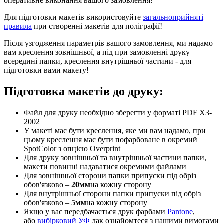
оперативне виконання вашого замовлення!
Для підготовки макетів використовуйте
загальноприйняті
правила
при створенні макетів для поліграфії!
Після узгодження параметрів вашого замовлення, ми надамо
вам креслення зовнішньої, а під при замовленні друку
всередині папки, креслення внутрішньої частини - для
підготовки вами макету!
Підготовка макетів до друку:
Файл для друку необхідно зберегти у форматі PDF X3-
2002
У макеті має бути креслення, яке ми вам надамо, при
цьому креслення має бути пофарбоване в окремий
SpotColor з опцією Overprint
Для друку зовнішньої та внутрішньої частини папки,
макети повинні надаватися окремими файлами
Для зовнішньої сторони папки припуски під обріз
обов'язково –
20мм
на кожну сторону
Для внутрішньої сторони папки припуски під обріз
обов'язково –
5мм
на кожну сторону
Якщо у вас передбачається друк фарбами
Pantone
,
або
вибірковий УФ
лак ознайомтеся з нашими вимогами