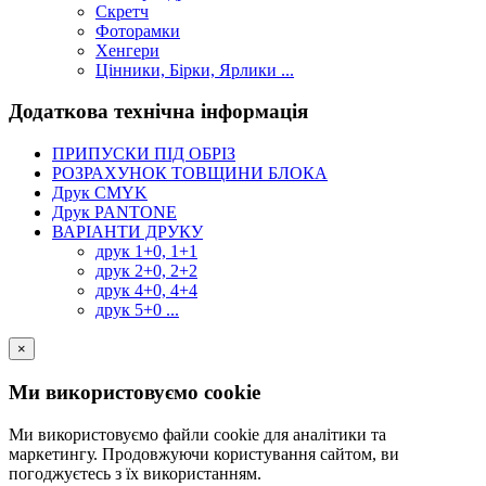
Скретч
Фоторамки
Хенгери
Цінники, Бірки, Ярлики ...
Додаткова технічна інформація
ПРИПУСКИ ПІД ОБРІЗ
РОЗРАХУНОК ТОВЩИНИ БЛОКА
Друк CMYK
Друк PANTONE
ВАРІАНТИ ДРУКУ
друк 1+0, 1+1
друк 2+0, 2+2
друк 4+0, 4+4
друк 5+0 ...
×
Ми використовуємо cookie
Ми використовуємо файли cookie для аналітики та
маркетингу. Продовжуючи користування сайтом, ви
погоджуєтесь з їх використанням.