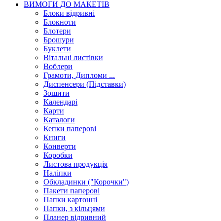
ВИМОГИ ДО МАКЕТІВ
Блоки відривні
Блокноти
Блотери
Брошури
Буклети
Вітальні листівки
Воблери
Грамоти, Дипломи ...
Диспенсери (Підставки)
Зошити
Календарі
Карти
Каталоги
Кепки паперові
Книги
Конверти
Коробки
Листова продукція
Наліпки
Обкладинки ("Корочки")
Пакети паперові
Папки картонні
Папки, з кільцями
Планер відривний