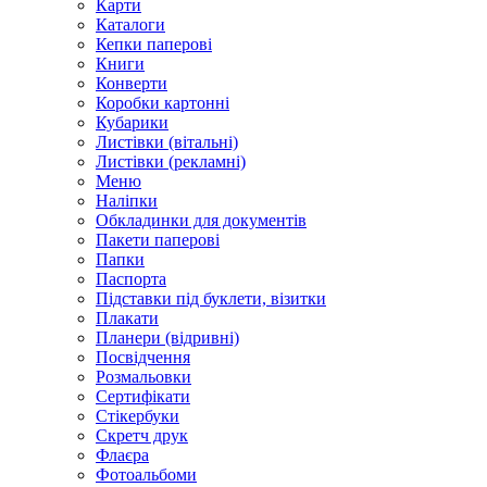
Карти
Каталоги
Кепки паперові
Книги
Конверти
Коробки картонні
Кубарики
Листівки (вітальні)
Листівки (рекламні)
Меню
Наліпки
Обкладинки для документів
Пакети паперові
Папки
Паспорта
Підставки під буклети, візитки
Плакати
Планери (відривні)
Посвідчення
Розмальовки
Сертифікати
Стікербуки
Скретч друк
Флаєра
Фотоальбоми