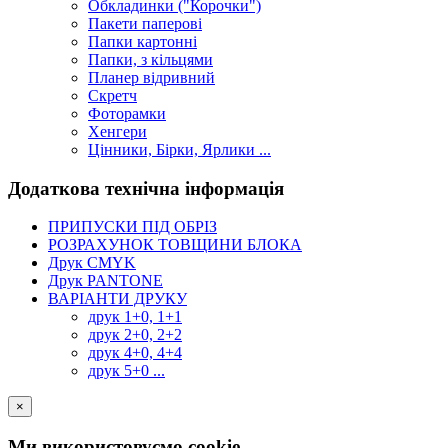
Обкладинки ("Корочки")
Пакети паперові
Папки картонні
Папки, з кільцями
Планер відривний
Скретч
Фоторамки
Хенгери
Цінники, Бірки, Ярлики ...
Додаткова технічна інформація
ПРИПУСКИ ПІД ОБРІЗ
РОЗРАХУНОК ТОВЩИНИ БЛОКА
Друк CMYK
Друк PANTONE
ВАРІАНТИ ДРУКУ
друк 1+0, 1+1
друк 2+0, 2+2
друк 4+0, 4+4
друк 5+0 ...
×
Ми використовуємо cookie