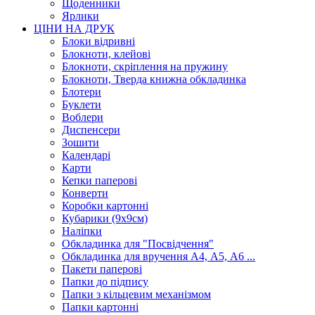
Щоденники
Ярлики
ЦІНИ НА ДРУК
Блоки відривні
Блокноти, клейові
Блокноти, скріплення на пружину
Блокноти, Тверда книжна обкладинка
Блотери
Буклети
Воблери
Диспенсери
Зошити
Календарі
Карти
Кепки паперові
Конверти
Коробки картонні
Кубарики (9х9см)
Наліпки
Обкладинка для "Посвідчення"
Обкладинка для вручення А4, А5, А6 ...
Пакети паперові
Папки до підпису
Папки з кільцевим механізмом
Папки картонні