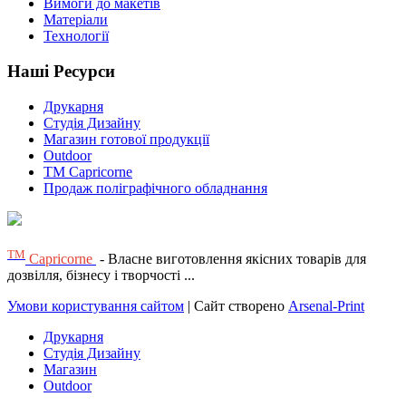
Вимоги до макетів
Матеріали
Технології
Наші Ресурси
Друкарня
Студія Дизайну
Магазин готової продукції
Outdoor
TM Capricorne
Продаж поліграфічного обладнання
ТМ
Capricorne
- Власне виготовлення якісних товарів для
дозвілля, бізнесу і творчості ...
Умови користування сайтом
| Сайт створено
Arsenal-Print
Друкарня
Студія Дизайну
Магазин
Outdoor