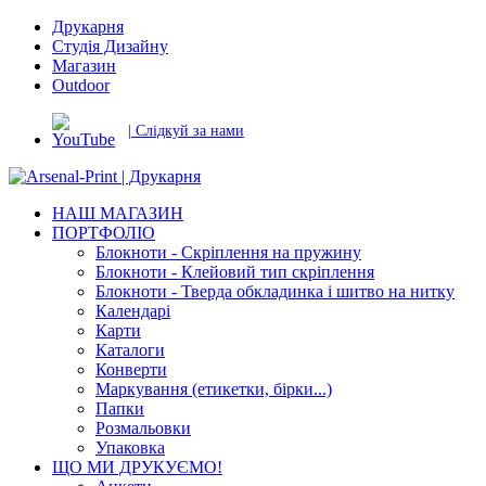
Друкарня
Студія Дизайну
Магазин
Outdoor
| Слідкуй за нами
НАШ МАГАЗИН
ПОРТФОЛІО
Блокноти - Скріплення на пружину
Блокноти - Клейовий тип скріплення
Блокноти - Тверда обкладинка і шитво на нитку
Календарі
Карти
Каталоги
Конверти
Маркування (етикетки, бірки...)
Папки
Розмальовки
Упаковка
ЩО МИ ДРУКУЄМО!