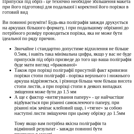
Припуски під обріз - це технічно необхідне збільшення макета
при його підготовці для подальшої і коректної його порізки в
готовий вид
Ви повинні розуміти! Будь-яка поліграфія завжди друкується
на аркушах більшого формату, і при подальшому обрізанні до
потрібного розміру проводиться порізка, яка не може бути
ідеальної по ряду причин.
Звичайне і стандартно допустиме відхилення не більше
0.5мм, і навіть така мінімальна цифра, якщо у вас не буде
припусків під обріз призведе до того що ваша поліграфія
буде мати вигляд «бракованої»
Також при порізці поліграфії присутній факт кривизни
порізки стопи поліграфії - порізка верхнього і нижнього
аркуша відрізняється, і різниця більша чим більша висота
стопи листів, а при порізці стопи в деяких випадках
зміщення може бути до 1.5 мм
А ще є фактор «витягування паперу» - це найчастіше
відбувається при різанні самоклеючого паперу, при
різанні ніж зачіпає клейовий шар, і «тягне» за собою
наступні листи зміщуючи при цьому обрізку до 1.5мм
Тому якщо вам потрібна якісна поліграфія та
відмінний результат - завжди повинні бути