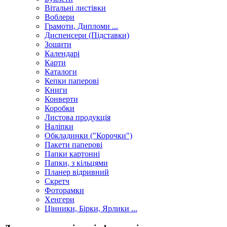
Вітальні листівки
Воблери
Грамоти, Дипломи ...
Диспенсери (Підставки)
Зошити
Календарі
Карти
Каталоги
Кепки паперові
Книги
Конверти
Коробки
Листова продукція
Наліпки
Обкладинки ("Корочки")
Пакети паперові
Папки картонні
Папки, з кільцями
Планер відривний
Скретч
Фоторамки
Хенгери
Цінники, Бірки, Ярлики ...