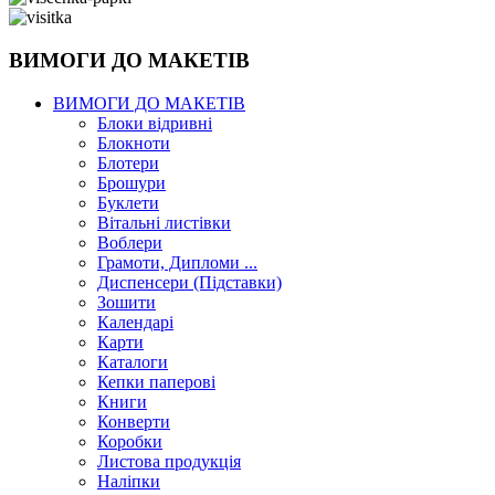
ВИМОГИ ДО МАКЕТІВ
ВИМОГИ ДО МАКЕТІВ
Блоки відривні
Блокноти
Блотери
Брошури
Буклети
Вітальні листівки
Воблери
Грамоти, Дипломи ...
Диспенсери (Підставки)
Зошити
Календарі
Карти
Каталоги
Кепки паперові
Книги
Конверти
Коробки
Листова продукція
Наліпки