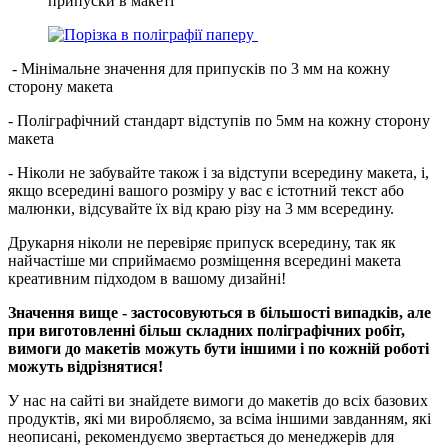
припуски в макеті
- Мінімальне значення для припусків по 3 мм на кожну
сторону макета
- Поліграфічний стандарт відступів по 5мм на кожну сторону
макета
- Ніколи не забувайте також і за відступи всередину макета, і,
якщо всередині вашого розміру у вас є істотний текст або
малюнки, відсувайте їх від краю різу на 3 мм всередину.
Друкарня ніколи не перевіряє припуск всередину, так як
найчастіше ми сприймаємо розміщення всередині макета
креативним підходом в вашому дизайні!
Значення вище - застосовуються в більшості випадків, але
при виготовленні більш складних поліграфічних робіт,
вимоги до макетів можуть бути іншими і по кожній роботі
можуть відрізнятися!
У нас на сайті ви знайдете вимоги до макетів до всіх базових
продуктів, які ми виробляємо, за всіма іншими завданням, які
неописані, рекомендуємо звертається до менеджерів для