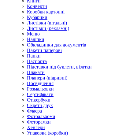
Книги
Конверти
Коробки картонні
Кубарики
Листівки (вітальні)
Листівки (рекламні)
Меню
Наліпки
Обкладинки для документів
Пакети паперові
Папки
Паспорта
Підставки під буклети, візитки
Плакати
Планери (відривні)
Посвідчення
Розмальовки
Сертифікати
Стікербуки
Скретч друк
Флаєра
Фотоальбоми
Фоторамки
Хенгери
Упаковка (коробки)