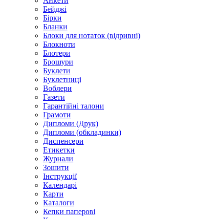
Анкети
Бейджі
Бірки
Бланки
Блоки для нотаток (відривні)
Блокноти
Блотери
Брошури
Буклети
Буклетниці
Воблери
Газети
Гарантійні талони
Грамоти
Дипломи (Друк)
Дипломи (обкладинки)
Диспенсери
Етикетки
Журнали
Зошити
Інструкції
Календарі
Карти
Каталоги
Кепки паперові