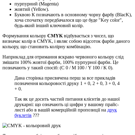
пурпурний (Мagenta)
жовтий (Yellow).
Буквою К позначають в основному чорну фарбу (BlacK),
хоча спочатку передбачалося що це буде "Key color",
будь-який інший ключовий колір.
Формування кольору
CMYK
відбувається з чисел, що
визначає колір в CMYK, і являє собою відсоток фарби даного
кольору, що становить колірну комбінацію.
Наприклад для отримання яскраво червоного кольору слід
змішати 100% жовтої фарби, 100% пурпурної фарби. Це
позначають у такий спосіб: (С 0 / М 100 / Y 100 / K 0).
Дана сторінка присвячена перш за все прикладів
позначення кольоровості друку 1 + 0, 2 + 0, 3 + 0, 4
+ 0.
Так як це досить частий питання клієнтів до нашої
друкарні: що означають ці цифри у вашому прайс-
листі або в вашій комерційній пропозиції на
друк
буклетів
???