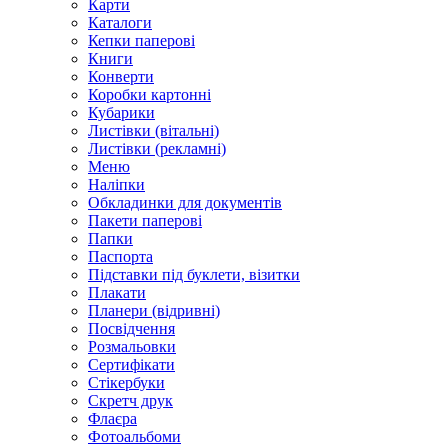
Карти
Каталоги
Кепки паперові
Книги
Конверти
Коробки картонні
Кубарики
Листівки (вітальні)
Листівки (рекламні)
Меню
Наліпки
Обкладинки для документів
Пакети паперові
Папки
Паспорта
Підставки під буклети, візитки
Плакати
Планери (відривні)
Посвідчення
Розмальовки
Сертифікати
Стікербуки
Скретч друк
Флаєра
Фотоальбоми