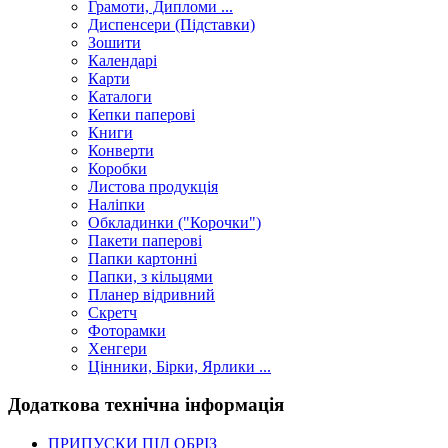
Грамоти, Дипломи ...
Диспенсери (Підставки)
Зошити
Календарі
Карти
Каталоги
Кепки паперові
Книги
Конверти
Коробки
Листова продукція
Наліпки
Обкладинки ("Корочки")
Пакети паперові
Папки картонні
Папки, з кільцями
Планер відривний
Скретч
Фоторамки
Хенгери
Цінники, Бірки, Ярлики ...
Додаткова технічна інформація
ПРИПУСКИ ПІД ОБРІЗ