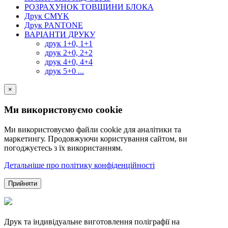
РОЗРАХУНОК ТОВЩИНИ БЛОКА
Друк CMYK
Друк PANTONE
ВАРІАНТИ ДРУКУ
друк 1+0, 1+1
друк 2+0, 2+2
друк 4+0, 4+4
друк 5+0 ...
×
Ми використовуємо cookie
Ми використовуємо файли cookie для аналітики та
маркетингу. Продовжуючи користування сайтом, ви
погоджуєтесь з їх використанням.
Детальніше про політику конфіденційності
Прийняти
Друк та індивідуальне виготовлення поліграфії на