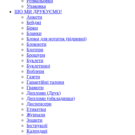
Розмальовки
Упаковка
ЩО МИ ДРУКУЄМО!
Анкети
Бейджі
Бірки
Бланки
Блоки для нотаток (відривні)
Блокноти
Блотери
Брошури
Буклети
Буклетниці
Воблери
Газети
Гарантійні талони
Грамоти
Дипломи (Друк)
Дипломи (обкладинки)
Диспенсери
Етикетки
Журнали
Зошити
Інструкції
Календарі