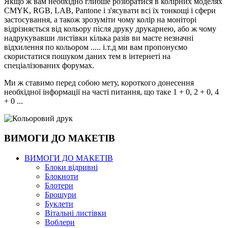
Якщо ж вам необхідно глибше розібратися в колірних моделях
CMYK, RGB, LAB, Pantone і з'ясувати всі їх тонкощі і сфери
застосування, а також зрозуміти чому колір на моніторі
відрізняється від кольору після друку друкарнею, або ж чому
надрукувавши листівки кілька разів ви маєте незначні
відхилення по кольором ..... і.т.д ми вам пропонуємо
скористатися пошуком даних тем в інтернеті на
спеціалізованих форумах.
Ми ж ставимо перед собою мету, короткого донесення
необхідної інформації на часті питання, що таке 1 + 0, 2 + 0, 4
+ 0 ...
ВИМОГИ ДО МАКЕТІВ
ВИМОГИ ДО МАКЕТІВ
Блоки відривні
Блокноти
Блотери
Брошури
Буклети
Вітальні листівки
Воблери