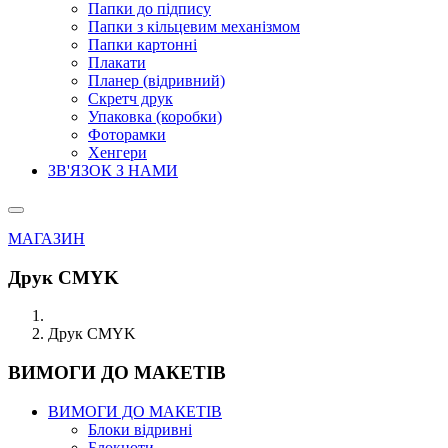
Папки до підпису
Папки з кільцевим механізмом
Папки картонні
Плакати
Планер (відривний)
Скретч друк
Упаковка (коробки)
Фоторамки
Хенгери
ЗВ'ЯЗОК З НАМИ
МАГАЗИН
Друк CMYK
Друк CMYK
ВИМОГИ ДО МАКЕТІВ
ВИМОГИ ДО МАКЕТІВ
Блоки відривні
Блокноти