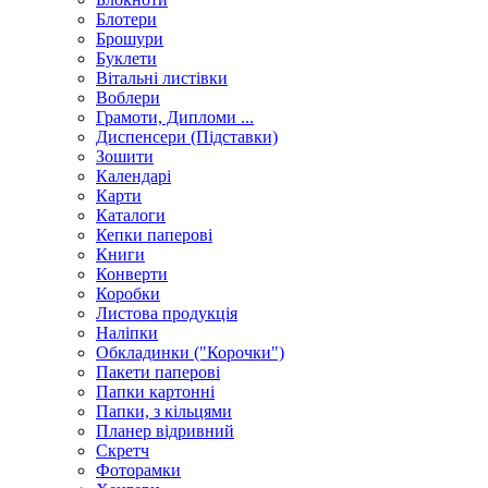
Блотери
Брошури
Буклети
Вітальні листівки
Воблери
Грамоти, Дипломи ...
Диспенсери (Підставки)
Зошити
Календарі
Карти
Каталоги
Кепки паперові
Книги
Конверти
Коробки
Листова продукція
Наліпки
Обкладинки ("Корочки")
Пакети паперові
Папки картонні
Папки, з кільцями
Планер відривний
Скретч
Фоторамки