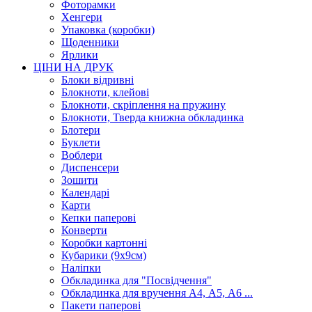
Фоторамки
Хенгери
Упаковка (коробки)
Щоденники
Ярлики
ЦІНИ НА ДРУК
Блоки відривні
Блокноти, клейові
Блокноти, скріплення на пружину
Блокноти, Тверда книжна обкладинка
Блотери
Буклети
Воблери
Диспенсери
Зошити
Календарі
Карти
Кепки паперові
Конверти
Коробки картонні
Кубарики (9х9см)
Наліпки
Обкладинка для "Посвідчення"
Обкладинка для вручення А4, А5, А6 ...
Пакети паперові