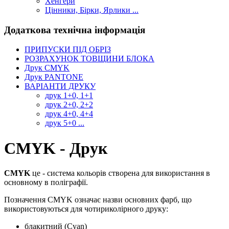
Хенгери
Цінники, Бірки, Ярлики ...
Додаткова технічна інформація
ПРИПУСКИ ПІД ОБРІЗ
РОЗРАХУНОК ТОВЩИНИ БЛОКА
Друк CMYK
Друк PANTONE
ВАРІАНТИ ДРУКУ
друк 1+0, 1+1
друк 2+0, 2+2
друк 4+0, 4+4
друк 5+0 ...
CMYK - Друк
CMYK
це - система кольорів створена для використання в
основному в поліграфії.
Позначення CMYK означає назви основних фарб, що
використовуються для чотириколірного друку:
блакитний (Сyan)