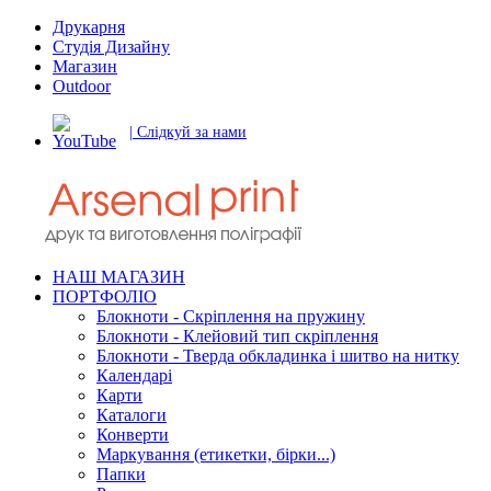
Друкарня
Студія Дизайну
Магазин
Outdoor
| Слідкуй за нами
НАШ МАГАЗИН
ПОРТФОЛІО
Блокноти - Скріплення на пружину
Блокноти - Клейовий тип скріплення
Блокноти - Тверда обкладинка і шитво на нитку
Календарі
Карти
Каталоги
Конверти
Маркування (етикетки, бірки...)
Папки