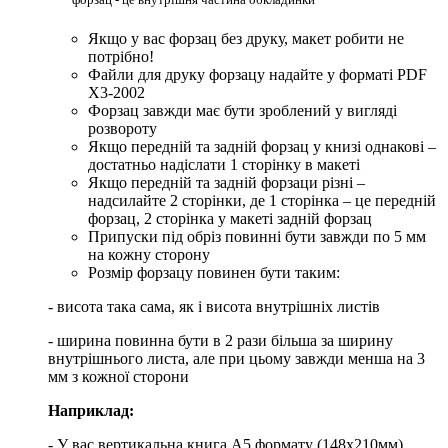
Якщо у вас форзац без друку, макет робити не
потрібно!
Файли для друку форзацу надайте у форматі PDF
X3-2002
Форзац завжди має бути зроблений у вигляді
розвороту
Якщо передній та задній форзац у книзі однакові –
достатньо надіслати 1 сторінку в макеті
Якщо передній та задній форзаци різні –
надсилайте 2 сторінки, де 1 сторінка – це передній
форзац, 2 сторінка у макеті задній форзац
Припуски під обріз повинні бути завжди по 5 мм
на кожну сторону
Розмір форзацу повинен бути таким:
- висота така сама, як і висота внутрішніх листів
- ширина повинна бути в 2 рази більша за ширину
внутрішнього листа, але при цьому завжди менша на 3
мм з кожної сторони
Наприклад:
- У вас вертикальна книга А5 формату (148х210мм).