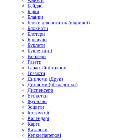
Анкети
Бейджі
Бірки
Бланки
Блоки для нотаток (відривні)
Блокноти
Блотери
Брошури
Буклети
Буклетниці
Воблери
Газети
Гарантійні талони
Грамоти
Дипломи (Друк)
Дипломи (обкладинки)
Диспенсери
Етикетки
Журнали
Зошити
Інструкції
Календарі
Карти
Каталоги
Кепки паперові