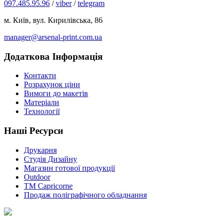
097.485.95.96
/
viber
/
telegram
м. Київ, вул. Кирилівська, 86
manager@arsenal-print.com.ua
Додаткова Інформація
Контакти
Розрахунок ціни
Вимоги до макетів
Матеріали
Технології
Наші Ресурси
Друкарня
Студія Дизайну
Магазин готової продукції
Outdoor
TM Capricorne
Продаж поліграфічного обладнання