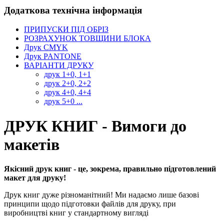
Додаткова технічна інформація
ПРИПУСКИ ПІД ОБРІЗ
РОЗРАХУНОК ТОВЩИНИ БЛОКА
Друк CMYK
Друк PANTONE
ВАРІАНТИ ДРУКУ
друк 1+0, 1+1
друк 2+0, 2+2
друк 4+0, 4+4
друк 5+0 ...
ДРУК КНИГ - Вимоги до
макетів
Якісний друк книг - це, зокрема, правильно підготовлений
макет для друку!
Друк книг дуже різноманітний! Ми надаємо лише базові
принципи щодо підготовки файлів для друку, при
виробництві книг у стандартному вигляді