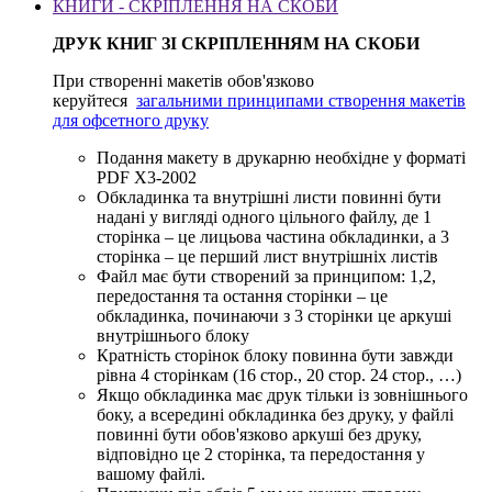
КНИГИ - СКРІПЛЕННЯ НА СКОБИ
ДРУК КНИГ ЗІ СКРІПЛЕННЯМ НА СКОБИ
При створенні макетів обов'язково
керуйтеся
загальними принципами створення макетів
для офсетного друку
Подання макету в друкарню необхідне у форматі
PDF X3-2002
Обкладинка та внутрішні листи повинні бути
надані у вигляді одного цільного файлу, де 1
сторінка – це лицьова частина обкладинки, а 3
сторінка – це перший лист внутрішніх листів
Файл має бути створений за принципом: 1,2,
передостання та остання сторінки – це
обкладинка, починаючи з 3 сторінки це аркуші
внутрішнього блоку
Кратність сторінок блоку повинна бути завжди
рівна 4 сторінкам (16 стор., 20 стор. 24 стор., …)
Якщо обкладинка має друк тільки із зовнішнього
боку, а всередині обкладинка без друку, у файлі
повинні бути обов'язково аркуші без друку,
відповідно це 2 сторінка, та передостання у
вашому файлі.