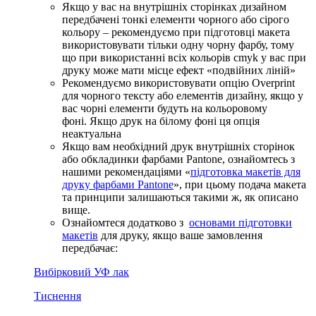
Якщо у вас на внутрішніх сторінках дизайном
передбачені тонкі елементи чорного або сірого
кольору – рекомендуємо при підготовці макета
використовувати тільки одну чорну фарбу, тому
що при використанні всіх кольорів cmyk у вас при
друку може мати місце ефект «подвійних ліній»
Рекомендуємо використовувати опцію Overprint
для чорного тексту або елементів дизайну, якщо у
вас чорні елементи будуть на кольоровому
фоні. Якщо друк на білому фоні ця опція
неактуальна
Якщо вам необхідний друк внутрішніх сторінок
або обкладинки фарбами Pantone, ознайомтесь з
нашими рекомендаціями «
підготовка макетів для
друку фарбами Pantone
», при цьому подача макета
та принципи залишаються такими ж, як описано
вище.
Ознайомтеся додатково з
основами підготовки
макетів
для друку, якщо ваше замовлення
передбачає:
Вибірковий УФ лак
Тиснення