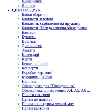
Щоденники
Ярлики
ЦІНИ НА ДРУК
Блоки відривні
Блокноти, клейові
Блокноти, скріплення на пружину
Блокноти, Тверда книжна обкладинка
Блотери
Буклети
Воблери
Диспенсери
Зошити
Календарі
Карти
Кепки паперові
Конверти
Коробки картонні
Кубарики (9х9см)
Наліпки
Обкладинка для "Посвідчення"
Обкладинка для вручення А4, А5, А6 ...
Пакети паперові
Папки до підпису
Папки з кільцевим механізмом
Папки картонні