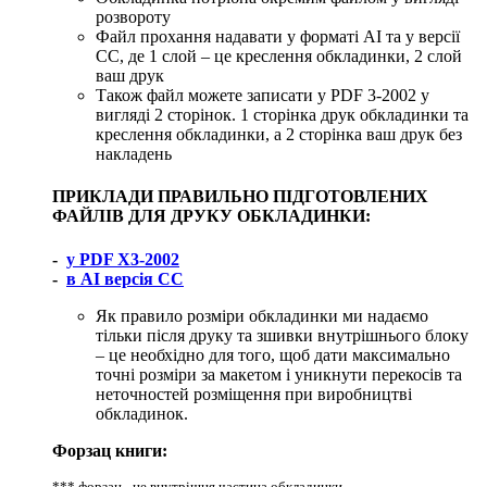
розвороту
Файл прохання надавати у форматі AI та у версії
СС, де 1 слой – це креслення обкладинки, 2 слой
ваш друк
Також файл можете записати у PDF 3-2002 у
вигляді 2 сторінок. 1 сторінка друк обкладинки та
креслення обкладинки, а 2 сторінка ваш друк без
накладень
ПРИКЛАДИ ПРАВИЛЬНО ПІДГОТОВЛЕНИХ
ФАЙЛІВ ДЛЯ ДРУКУ ОБКЛАДИНКИ:
-
у PDF X3-2002
-
в AI версія СС
Як правило розміри обкладинки ми надаємо
тільки після друку та зшивки внутрішнього блоку
– це необхідно для того, щоб дати максимально
точні розміри за макетом і уникнути перекосів та
неточностей розміщення при виробництві
обкладинок.
Форзац книги:
*** форзац - це внутрішня частина обкладинки