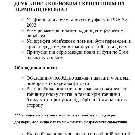
ДРУК КНИГ З КЛЕЙОВИМ СКРІПЛЕННЯМ НА
ТЕРМОБІНДЕРІ (КБС)
Усі файли для друку записуйте у формат PDF X3-
2002
Розміри макетів повинні відповідати реальним
розмірам
Усі шрифти обов'язково повинні бути переведені в
криві перед тим, як ви записуєте файл для друку
Припуски під обріз завжди повинні бути по 5 мм
на кожну сторону
Обкладинка книги:
Обкладинку необхідно завжди надавати у вигляді
розвороту та окремим файлом
Розмір обкладинки повинен завжди враховувати
товщину блоку листів, а також крім товщини
блоку мати припуски під обріз по 5 мм на кожну
сторону.
*** товщину блоку листів можете уточнити у менеджера
друкарні, або якщо є така можливість, розрахувати самостійно
Якщо обкладинка має друк на внутрішній частині