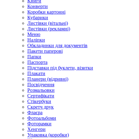
Книги
Конверти
Коробки картонні
Кубарики
Листівки (вітальні)
Листівки (рекламні)
Меню
Наліпки
Обкладинки для документів
Пакети паперові
Папки
Паспорта
Підставки під буклети, візитки
Плакати
Планери (відривні)
Посвідчення
Розмальовки
Сертифікати
Стікербуки
Скретч друк
Флаєра
Фотоальбоми
Фоторамки
Хенгери
Упаковка (коробки)