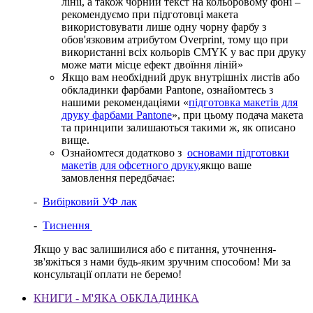
лінії, а також чорний текст на кольоровому фоні –
рекомендуємо при підготовці макета
використовувати лише одну чорну фарбу з
обов'язковим атрибутом Overprint, тому що при
використанні всіх кольорів CMYK у вас при друку
може мати місце ефект двоїння ліній»
Якщо вам необхідний друк внутрішніх листів або
обкладинки фарбами Pantone, ознайомтесь з
нашими рекомендаціями «
підготовка макетів для
друку фарбами Pantone
», при цьому подача макета
та принципи залишаються такими ж, як описано
вище.
Ознайомтеся додатково з
основами підготовки
макетів для офсетного друку,
якщо ваше
замовлення передбачає:
-
Вибірковий УФ лак
-
Тиснення
Якщо у вас залишилися або є питання, уточнення-
зв'яжіться з нами будь-яким зручним способом! Ми за
консультації оплати не беремо!
КНИГИ - М'ЯКА ОБКЛАДИНКА