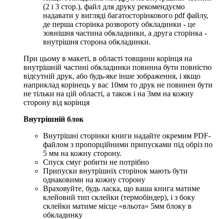
(2 і 3 стор.), файл для друку рекомендуємо
надавати у вигляді багатосторінкового pdf файлу,
де перша сторінка розвороту обкладинки - це
зовнішня частина обкладинки, а друга сторінка -
внутрішня сторона обкладинки.
При цьому в макеті, в області товщини корінця на
внутрішній частині обкладинки повинна бути повністю
відсутній друк, або будь-яке інше зображення, і якщо
наприклад корінець у вас 10мм то друк не повинен бути
не тільки на цій області, а також і на 3мм на кожну
сторону від корінця
Внутрішній блок
Внутрішні сторінки книги надайте окремим PDF-
файлом з пропорційними припусками під обріз по
5 мм на кожну сторону.
Спуск смуг робити не потрібно
Припуски внутрішніх сторінок мають бути
однаковими на кожну сторону
Враховуйте, будь ласка, що ваша книга матиме
клейовий тип склейки (термобіндер), і з боку
склейки матиме місце «вльота» 5мм блоку в
обкладинку