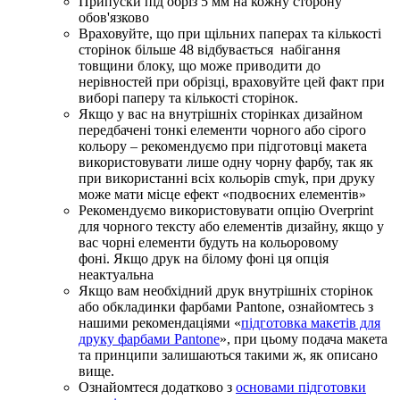
Припуски під обріз 5 мм на кожну сторону
обов'язково
Враховуйте, що при щільних паперах та кількості
сторінок більше 48 відбувається набігання
товщини блоку, що може приводити до
нерівностей при обрізці, враховуйте цей факт при
виборі паперу та кількості сторінок.
Якщо у вас на внутрішніх сторінках дизайном
передбачені тонкі елементи чорного або сірого
кольору – рекомендуємо при підготовці макета
використовувати лише одну чорну фарбу, так як
при використанні всіх кольорів cmyk, при друку
може мати місце ефект «подвоєних елементів»
Рекомендуємо використовувати опцію Overprint
для чорного тексту або елементів дизайну, якщо у
вас чорні елементи будуть на кольоровому
фоні. Якщо друк на білому фоні ця опція
неактуальна
Якщо вам необхідний друк внутрішніх сторінок
або обкладинки фарбами Pantone, ознайомтесь з
нашими рекомендаціями «
підготовка макетів для
друку фарбами Pantone
», при цьому подача макета
та принципи залишаються такими ж, як описано
вище.
Ознайомтеся додатково з
основами підготовки