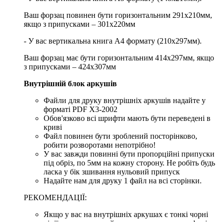
Ваш форзац повинен бути горизонтальним 291х210мм,
якщо з припусками – 301х220мм
- У вас вертикальна книга А4 формату (210х297мм).
Ваш форзац має бути горизонтальним 414х297мм, якщо
з припусками – 424х307мм
Внутрішній блок аркушів
Файли для друку внутрішніх аркушів надайте у
форматі PDF X3-2002
Обов'язково всі шрифти мають бути переведені в
криві
Файл повинен бути зроблений посторінково,
робити розворотами непотрібно!
У вас завжди повинні бути пропорційні припуски
під обріз, по 5мм на кожну сторону. Не робіть будь
ласка у бік зшивання нульовий припуск
Надайте нам для друку 1 файл на всі сторінки.
РЕКОМЕНДАЦІЇ:
Якщо у вас на внутрішніх аркушах є тонкі чорні