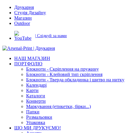
Друкарня
Студія Дизайну
Магазин
Outdoor
| Слідкуй за нами
НАШ МАГАЗИН
ПОРТФОЛІО
Блокноти - Скріплення на пружину
Блокноти - Клейовий тип скріплення
Блокноти - Тверда обкладинка і шитво на нитку
Календарі
Карти
Каталоги
Конверти
Маркування (етикетки, бірки...)
Папки
Розмальовки
Упаковка
ЩО МИ ДРУКУЄМО!