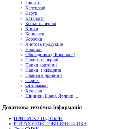
Зошити
Календарі
Карти
Каталоги
Кепки паперові
Книги
Конверти
Коробки
Листова продукція
Наліпки
Обкладинки ("Корочки")
Пакети паперові
Папки картонні
Папки, з кільцями
Планер відривний
Скретч
Фоторамки
Хенгери
Цінники, Бірки, Ярлики ...
Додаткова технічна інформація
ПРИПУСКИ ПІД ОБРІЗ
РОЗРАХУНОК ТОВЩИНИ БЛОКА
Друк CMYK