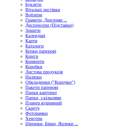
Буклети
Вітальні листівки
Воблери
Грамоти, Дипломи ...
Диспенсери (Підставки)
Зошити
Календарі
Карти
Каталоги
Кепки паперові
Книги
Конверти
Коробки
Листова продукція
Наліпки
Обкладинки ("Корочки")
Пакети паперові
Папки картонні
Папки, з кільцями
Планер відривний
Скретч
Фоторамки
Хенгери
Цінники, Бірки, Ярлики ...