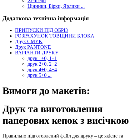
Хенгери
Цінники, Бірки, Ярлики ...
Додаткова технічна інформація
ПРИПУСКИ ПІД ОБРІЗ
РОЗРАХУНОК ТОВЩИНИ БЛОКА
Друк CMYK
Друк PANTONE
ВАРІАНТИ ДРУКУ
друк 1+0, 1+1
друк 2+0, 2+2
друк 4+0, 4+4
друк 5+0 ...
Вимоги до макетів:
Друк та виготовлення
паперових кепок з висічкою
Правильно підготовлений файл для друку – це якісне та