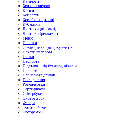
Каталоги
Кепки паперові
Книги
Конверти
Коробки картонні
Кубарики
Листівки (вітальні)
Листівки (рекламні)
Меню
Наліпки
Обкладинки для документів
Пакети паперові
Папки
Паспорта
Підставки під буклети, візитки
Плакати
Планери (відривні)
Посвідчення
Розмальовки
Сертифікати
Стікербуки
Скретч друк
Флаєра
Фотоальбоми
Фоторамки