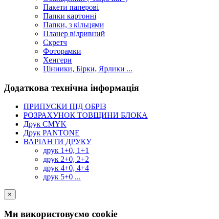
Пакети паперові
Папки картонні
Папки, з кільцями
Планер відривний
Скретч
Фоторамки
Хенгери
Цінники, Бірки, Ярлики ...
Додаткова технічна інформація
ПРИПУСКИ ПІД ОБРІЗ
РОЗРАХУНОК ТОВЩИНИ БЛОКА
Друк CMYK
Друк PANTONE
ВАРІАНТИ ДРУКУ
друк 1+0, 1+1
друк 2+0, 2+2
друк 4+0, 4+4
друк 5+0 ...
×
Ми використовуємо cookie