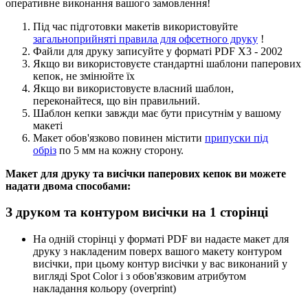
оперативне виконання вашого замовлення!
Під час підготовки макетів використовуйте
загальноприйняті правила для офсетного друку
!
Файли для друку записуйте у форматі PDF X3 - 2002
Якщо ви використовуєте стандартні шаблони паперових
кепок, не змінюйте їх
Якщо ви використовуєте власний шаблон,
переконайтеся, що він правильний.
Шаблон кепки завжди має бути присутнім у вашому
макеті
Макет обов'язково повинен містити
припуски під
обріз
по 5 мм на кожну сторону.
Макет для друку та висічки паперових кепок ви можете
надати двома способами:
З друком та контуром висічки на 1 сторінці
На одній сторінці у форматі PDF ви надаєте макет для
друку з накладеним поверх вашого макету контуром
висічки, при цьому контур висічки у вас виконаний у
вигляді Spot Color і з обов'язковим атрибутом
накладання кольору (overprint)