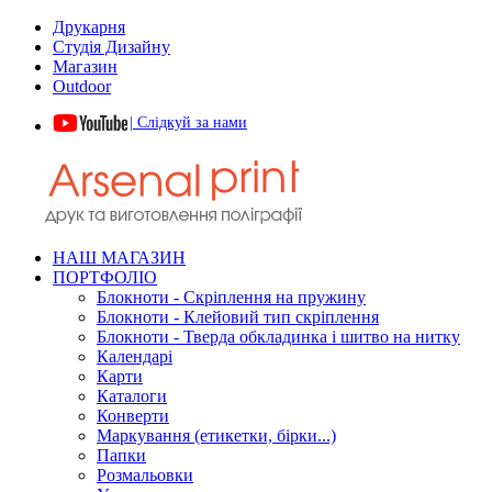
Друкарня
Студія Дизайну
Магазин
Outdoor
| Слідкуй за нами
НАШ МАГАЗИН
ПОРТФОЛІО
Блокноти - Скріплення на пружину
Блокноти - Клейовий тип скріплення
Блокноти - Тверда обкладинка і шитво на нитку
Календарі
Карти
Каталоги
Конверти
Маркування (етикетки, бірки...)
Папки
Розмальовки