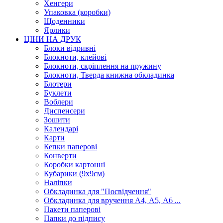
Хенгери
Упаковка (коробки)
Щоденники
Ярлики
ЦІНИ НА ДРУК
Блоки відривні
Блокноти, клейові
Блокноти, скріплення на пружину
Блокноти, Тверда книжна обкладинка
Блотери
Буклети
Воблери
Диспенсери
Зошити
Календарі
Карти
Кепки паперові
Конверти
Коробки картонні
Кубарики (9х9см)
Наліпки
Обкладинка для "Посвідчення"
Обкладинка для вручення А4, А5, А6 ...
Пакети паперові
Папки до підпису