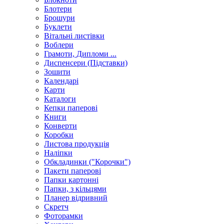
Блотери
Брошури
Буклети
Вітальні листівки
Воблери
Грамоти, Дипломи ...
Диспенсери (Підставки)
Зошити
Календарі
Карти
Каталоги
Кепки паперові
Книги
Конверти
Коробки
Листова продукція
Наліпки
Обкладинки ("Корочки")
Пакети паперові
Папки картонні
Папки, з кільцями
Планер відривний
Скретч
Фоторамки