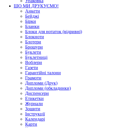
Упаковка
ЩО МИ ДРУКУЄМО!
Анкети
Бейджі
Бірки
Бланки
Блоки для нотаток (відривні)
Блокноти
Блотери
Брошури
Буклети
Буклетниці
Воблери
Газети
Гарантійні талони
Грамоти
Дипломи (Друк)
Дипломи (обкладинки)
Диспенсери
Етикетки
Журнали
Зошити
Інструкції
Календарі
Карти